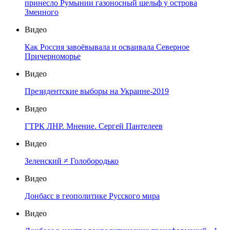
принесло Румынии газоносный шельф у острова
Змеиного
Видео
Как Россия завоёвывала и осваивала Северное
Причерноморье
Видео
Президентские выборы на Украине-2019
Видео
ГТРК ЛНР. Мнение. Сергей Пантелеев
Видео
Зеленский ≠ Голобородько
Видео
Донбасс в геополитике Русского мира
Видео