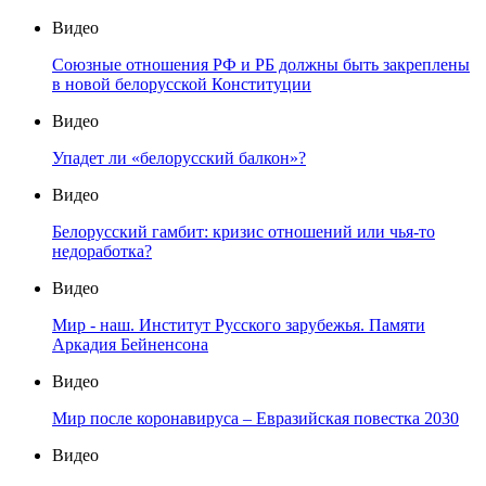
Видео
Союзные отношения РФ и РБ должны быть закреплены
в новой белорусской Конституции
Видео
Упадет ли «белорусский балкон»?
Видео
Белорусский гамбит: кризис отношений или чья-то
недоработка?
Видео
Мир - наш. Институт Русского зарубежья. Памяти
Аркадия Бейненсона
Видео
Мир после коронавируса – Евразийская повестка 2030
Видео