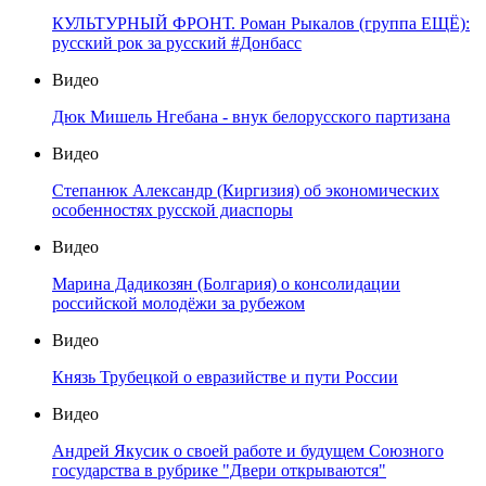
КУЛЬТУРНЫЙ ФРОНТ. Роман Рыкалов (группа ЕЩЁ):
русский рок за русский #Донбасс
Видео
Дюк Мишель Нгебана - внук белорусского партизана
Видео
Степанюк Александр (Киргизия) об экономических
особенностях русской диаспоры
Видео
Марина Дадикозян (Болгария) о консолидации
российской молодёжи за рубежом
Видео
Князь Трубецкой о евразийстве и пути России
Видео
Андрей Якусик о своей работе и будущем Союзного
государства в рубрике "Двери открываются"