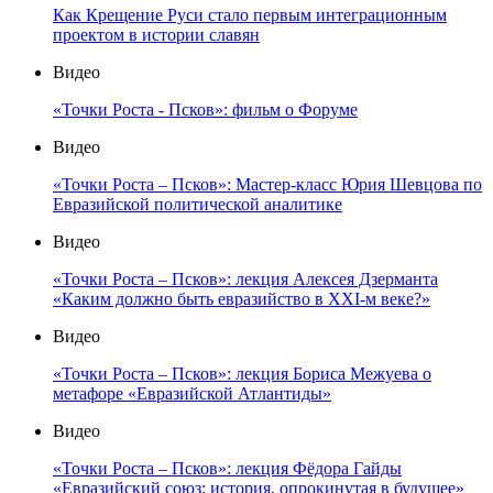
Как Крещение Руси стало первым интеграционным
проектом в истории славян
Видео
«Точки Роста - Псков»: фильм о Форуме
Видео
«Точки Роста – Псков»: Мастер-класс Юрия Шевцова по
Евразийской политической аналитике
Видео
«Точки Роста – Псков»: лекция Алексея Дзерманта
«Каким должно быть евразийство в XXI-м веке?»
Видео
«Точки Роста – Псков»: лекция Бориса Межуева о
метафоре «Евразийской Атлантиды»
Видео
«Точки Роста – Псков»: лекция Фёдора Гайды
«Евразийский союз: история, опрокинутая в будущее»