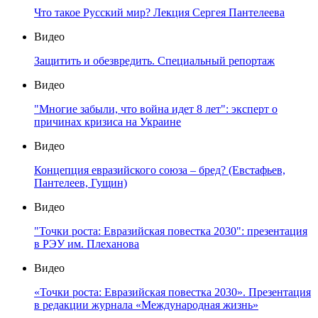
Что такое Русский мир? Лекция Сергея Пантелеева
Видео
Защитить и обезвредить. Специальный репортаж
Видео
"Многие забыли, что война идет 8 лет": эксперт о
причинах кризиса на Украине
Видео
Концепция евразийского союза – бред? (Евстафьев,
Пантелеев, Гущин)
Видео
"Точки роста: Евразийская повестка 2030": презентация
в РЭУ им. Плеханова
Видео
«Точки роста: Евразийская повестка 2030». Презентация
в редакции журнала «Международная жизнь»