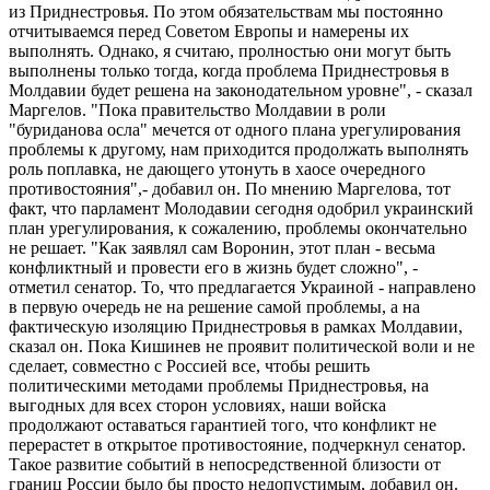
из Приднестровья. По этом обязательствам мы постоянно
отчитываемся перед Советом Европы и намерены их
выполнять. Однако, я считаю, пролностью они могут быть
выполнены только тогда, когда проблема Приднестровья в
Молдавии будет решена на законодательном уровне", - сказал
Маргелов. "Пока правительство Молдавии в роли
"буриданова осла" мечется от одного плана урегулирования
проблемы к другому, нам приходится продолжать выполнять
роль поплавка, не дающего утонуть в хаосе очередного
противостояния",- добавил он. По мнению Маргелова, тот
факт, что парламент Молодавии сегодня одобрил украинский
план урегулирования, к сожалению, проблемы окончательно
не решает. "Как заявлял сам Воронин, этот план - весьма
конфликтный и провести его в жизнь будет сложно", -
отметил сенатор. То, что предлагается Украиной - направлено
в первую очередь не на решение самой проблемы, а на
фактическую изоляцию Приднестровья в рамках Молдавии,
сказал он. Пока Кишинев не проявит политической воли и не
сделает, совместно с Россией все, чтобы решить
политическими методами проблемы Приднестровья, на
выгодных для всех сторон условиях, наши войска
продолжают оставаться гарантией того, что конфликт не
перерастет в открытое противостояние, подчеркнул сенатор.
Такое развитие событий в непосредственной близости от
границ России было бы просто недопустимым, добавил он.