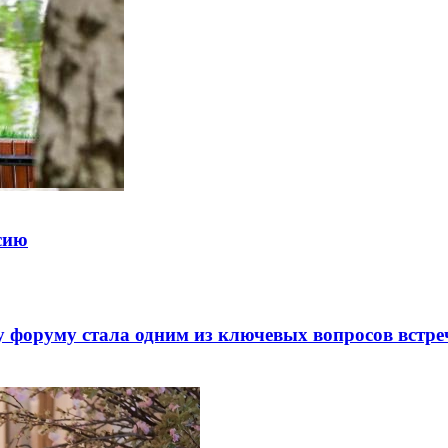
ссию
 форуму стала одним из ключевых вопросов встре