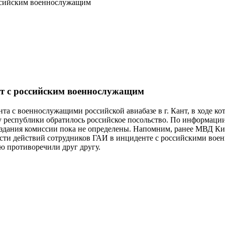
оссийским военнослужащим
нт с российским военнослужащим
та с военнослужащими российской авиабазе в г. Кант, в ходе к
у республики обратилось российское посольство. По информаци
создания комиссии пока не определены. Напомним, ранее МВД Ки
ости действий сотрудников ГАИ в инциденте с российскими во
ю противоречили друг другу.