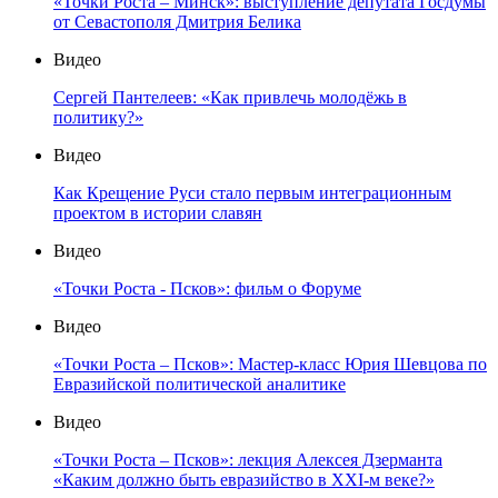
«Точки Роста – Минск»: выступление депутата Госдумы
от Севастополя Дмитрия Белика
Видео
Сергей Пантелеев: «Как привлечь молодёжь в
политику?»
Видео
Как Крещение Руси стало первым интеграционным
проектом в истории славян
Видео
«Точки Роста - Псков»: фильм о Форуме
Видео
«Точки Роста – Псков»: Мастер-класс Юрия Шевцова по
Евразийской политической аналитике
Видео
«Точки Роста – Псков»: лекция Алексея Дзерманта
«Каким должно быть евразийство в XXI-м веке?»