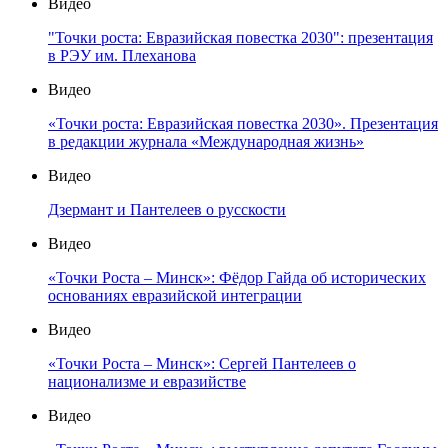
Видео
"Точки роста: Евразийская повестка 2030": презентация
в РЭУ им. Плеханова
Видео
«Точки роста: Евразийская повестка 2030». Презентация
в редакции журнала «Международная жизнь»
Видео
Дзермант и Пантелеев о русскости
Видео
«Точки Роста – Минск»: Фёдор Гайда об исторических
основаниях евразийской интеграции
Видео
«Точки Роста – Минск»: Сергей Пантелеев о
национализме и евразийстве
Видео