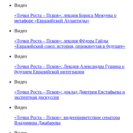
Видео
«Точки Роста – Псков»: лекция Бориса Межуева о
метафоре «Евразийской Атлантиды»
Видео
«Точки Роста – Псков»: лекция Фёдора Гайды
«Евразийский союз: история, опрокинутая в будущее»
Видео
«Точки Роста – Псков»: Лекция Александра Гущина о
будущем Евразийской интеграции
Видео
«Точки Роста – Псков»: доклад Дмитрия Евстафьева и
экспертная дискуссия
Видео
«Точки Роста – Псков»: видеоприветствие сенатора
Владимира Джабарова
Видео