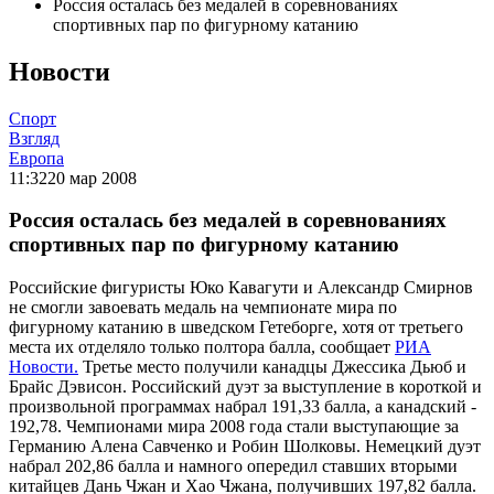
Россия осталась без медалей в соревнованиях
спортивных пар по фигурному катанию
Новости
Спорт
Взгляд
Европа
11:32
20 мар 2008
Россия осталась без медалей в соревнованиях
спортивных пар по фигурному катанию
Российские фигуристы Юко Кавагути и Александр Смирнов
не смогли завоевать медаль на чемпионате мира по
фигурному катанию в шведском Гетеборге, хотя от третьего
места их отделяло только полтора балла, сообщает
РИА
Новости.
Третье место получили канадцы Джессика Дьюб и
Брайс Дэвисон. Российский дуэт за выступление в короткой и
произвольной программах набрал 191,33 балла, а канадский -
192,78. Чемпионами мира 2008 года стали выступающие за
Германию Алена Савченко и Робин Шолковы. Немецкий дуэт
набрал 202,86 балла и намного опередил ставших вторыми
китайцев Дань Чжан и Хао Чжана, получивших 197,82 балла.