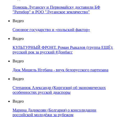
Помощь Луганску и Первомайску доставили БФ
"Ратибор" и РОО "Луганское землячество"
Видео
Союзное государство и «польский фактор»
Видео
КУЛЬТУРНЫЙ ФРОНТ. Роман Рыкалов (группа ЕЩЁ):
русский рок за русский #Донбасс
Видео
Дюк Мишель Нгебана - внук белорусского партизана
Видео
Степанюк Александр (Киргизия) об экономических
особенностях русской диаспоры
Видео
Марина Дадикозян (Болгария) о консолидации
российской молодёжи за рубежом