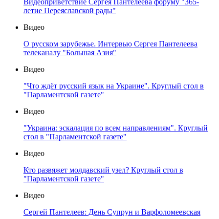
Видеоприветствие Сергея Пантелеева форуму "365-
летие Переяславской рады"
Видео
О русском зарубежье. Интервью Сергея Пантелеева
телеканалу "Большая Азия"
Видео
"Что ждёт русский язык на Украине". Круглый стол в
"Парламентской газете"
Видео
"Украина: эскалация по всем направлениям". Круглый
стол в "Парламентской газете"
Видео
Кто развяжет молдавский узел? Круглый стол в
"Парламентской газете"
Видео
Сергей Пантелеев: День Супрун и Варфоломеевская