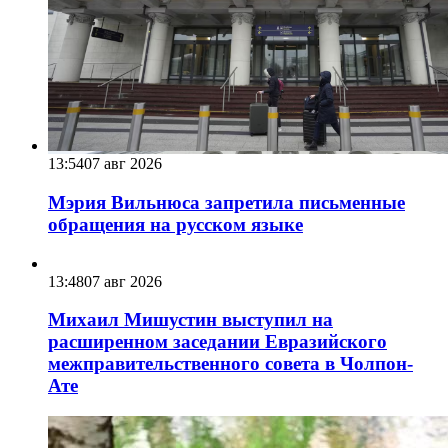
13:54
07 авг 2026
Мэрия Вильнюса запретила письменные
обращения на русском языке
13:48
07 авг 2026
Михаил Мишустин выступил на
расширенном заседании Евразийского
межправительственного совета в Чолпон-
Ате