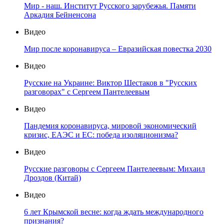
Мир - наш. Институт Русского зарубежья. Памяти
Аркадия Бейненсона
Видео
Мир после коронавируса – Евразийская повестка 2030
Видео
Русские на Украине: Виктор Шестаков в "Русских
разговорах" с Сергеем Пантелеевым
Видео
Пандемия коронавируса, мировой экономический
кризис, ЕАЭС и ЕС: победа изоляционизма?
Видео
Русские разговоры с Сергеем Пантелеевым: Михаил
Дроздов (Китай)
Видео
6 лет Крымской весне: когда ждать международного
признания?