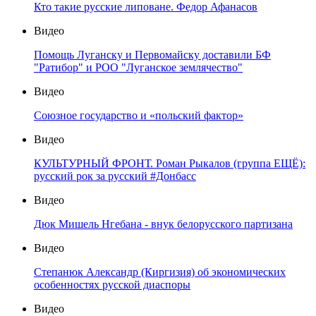
Кто такие русские липоване. Федор Афанасов
Видео
Помощь Луганску и Первомайску доставили БФ
"Ратибор" и РОО "Луганское землячество"
Видео
Союзное государство и «польский фактор»
Видео
КУЛЬТУРНЫЙ ФРОНТ. Роман Рыкалов (группа ЕЩЁ):
русский рок за русский #Донбасс
Видео
Дюк Мишель Нгебана - внук белорусского партизана
Видео
Степанюк Александр (Киргизия) об экономических
особенностях русской диаспоры
Видео