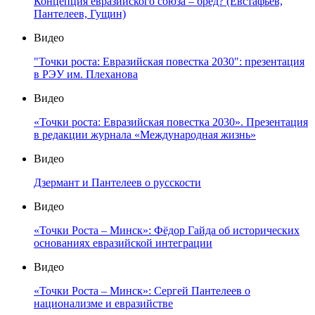
Концепция евразийского союза – бред? (Евстафьев,
Пантелеев, Гущин)
Видео
"Точки роста: Евразийская повестка 2030": презентация
в РЭУ им. Плеханова
Видео
«Точки роста: Евразийская повестка 2030». Презентация
в редакции журнала «Международная жизнь»
Видео
Дзермант и Пантелеев о русскости
Видео
«Точки Роста – Минск»: Фёдор Гайда об исторических
основаниях евразийской интеграции
Видео
«Точки Роста – Минск»: Сергей Пантелеев о
национализме и евразийстве