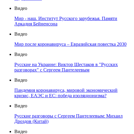
Видео
Мир - наш. Институт Русского зарубежья. Памяти
Аркадия Бейненсона
Видео
Мир после коронавируса – Евразийская повестка 2030
Видео
Русские на Украине: Виктор Шестаков в "Русских
разговорах" с Сергеем Пантелеевым
Видео
Пандемия коронавируса, мировой экономический
кризис, ЕАЭС и ЕС: победа изоляционизма?
Видео
Русские разговоры с Сергеем Пантелеевым: Михаил
Дроздов (Китай)
Видео