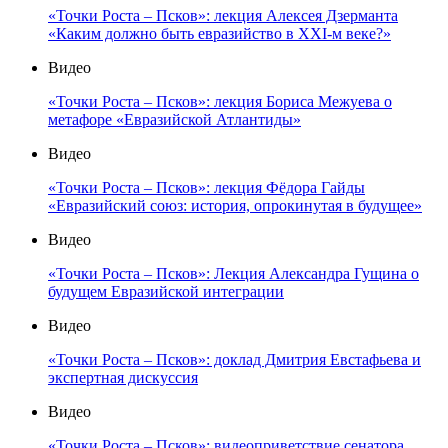
«Точки Роста – Псков»: лекция Алексея Дзерманта
«Каким должно быть евразийство в XXI-м веке?»
Видео
«Точки Роста – Псков»: лекция Бориса Межуева о
метафоре «Евразийской Атлантиды»
Видео
«Точки Роста – Псков»: лекция Фёдора Гайды
«Евразийский союз: история, опрокинутая в будущее»
Видео
«Точки Роста – Псков»: Лекция Александра Гущина о
будущем Евразийской интеграции
Видео
«Точки Роста – Псков»: доклад Дмитрия Евстафьева и
экспертная дискуссия
Видео
«Точки Роста – Псков»: видеоприветствие сенатора