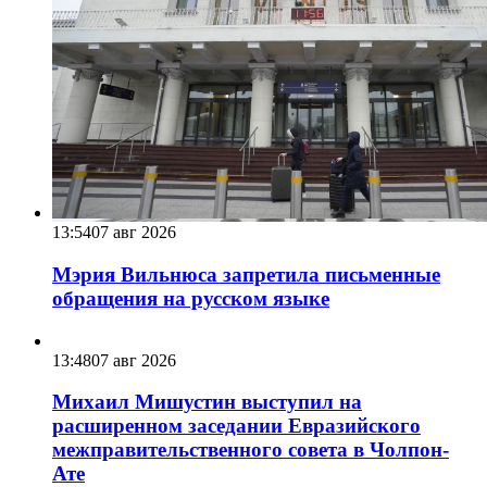
13:54
07 авг 2026
Мэрия Вильнюса запретила письменные
обращения на русском языке
13:48
07 авг 2026
Михаил Мишустин выступил на
расширенном заседании Евразийского
межправительственного совета в Чолпон-
Ате