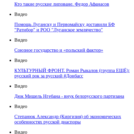
Кто такие русские липоване. Федор Афанасов
Видео
Помощь Луганску и Первомайску доставили БФ
"Ратибор" и РОО "Луганское землячество"
Видео
Союзное государство и «польский фактор»
Видео
КУЛЬТУРНЫЙ ФРОНТ. Роман Рыкалов (группа ЕЩЁ):
русский рок за русский #Донбасс
Видео
Дюк Мишель Нгебана - внук белорусского партизана
Видео
Степанюк Александр (Киргизия) об экономических
особенностях русской диаспоры
Видео