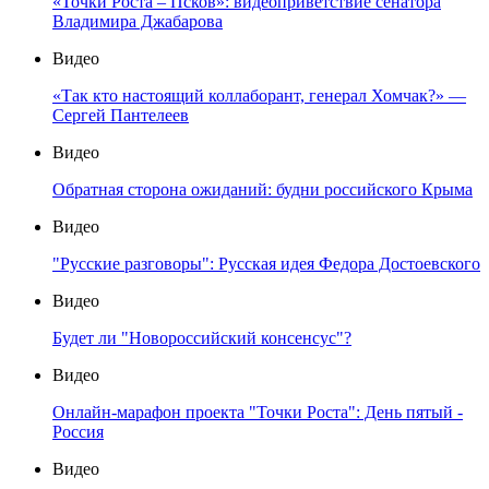
«Точки Роста – Псков»: видеоприветствие сенатора
Владимира Джабарова
Видео
«Так кто настоящий коллаборант, генерал Хомчак?» —
Сергей Пантелеев
Видео
Обратная сторона ожиданий: будни российского Крыма
Видео
"Русские разговоры": Русская идея Федора Достоевского
Видео
Будет ли "Новороссийский консенсус"?
Видео
Онлайн-марафон проекта "Точки Роста": День пятый -
Россия
Видео