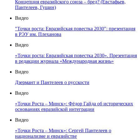
Концепция евразийского союза – бред? (Евстафьев,
Пантелеев, Гущин)
Видео
"Точки роста: Евразийская повестка 2030": презентация
в РЭУ им. Плеханова
Видео
«Точки роста: Евразийская повестка 2030». Презентация
в редакции журнала «Международная жизнь»
Видео
Дзермант и Пантелеев о русскости
Видео
«Точки Роста – Минск»: Фёдор Гайда об исторических
основаниях евразийской интеграции
Видео
«Точки Роста – Минск»: Сергей Пантелеев о
национализме и евразийстве