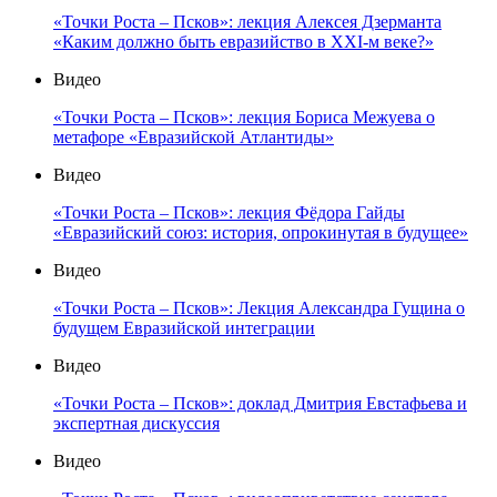
«Точки Роста – Псков»: лекция Алексея Дзерманта
«Каким должно быть евразийство в XXI-м веке?»
Видео
«Точки Роста – Псков»: лекция Бориса Межуева о
метафоре «Евразийской Атлантиды»
Видео
«Точки Роста – Псков»: лекция Фёдора Гайды
«Евразийский союз: история, опрокинутая в будущее»
Видео
«Точки Роста – Псков»: Лекция Александра Гущина о
будущем Евразийской интеграции
Видео
«Точки Роста – Псков»: доклад Дмитрия Евстафьева и
экспертная дискуссия
Видео