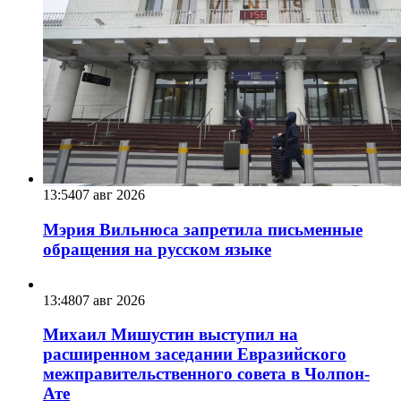
13:54
07 авг 2026
Мэрия Вильнюса запретила письменные
обращения на русском языке
13:48
07 авг 2026
Михаил Мишустин выступил на
расширенном заседании Евразийского
межправительственного совета в Чолпон-
Ате