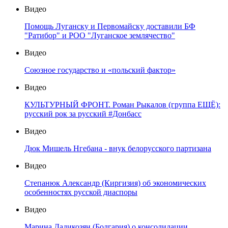
Видео
Помощь Луганску и Первомайску доставили БФ
"Ратибор" и РОО "Луганское землячество"
Видео
Союзное государство и «польский фактор»
Видео
КУЛЬТУРНЫЙ ФРОНТ. Роман Рыкалов (группа ЕЩЁ):
русский рок за русский #Донбасс
Видео
Дюк Мишель Нгебана - внук белорусского партизана
Видео
Степанюк Александр (Киргизия) об экономических
особенностях русской диаспоры
Видео
Марина Дадикозян (Болгария) о консолидации