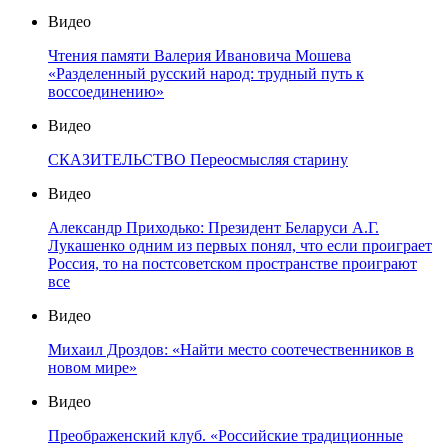
Видео
Чтения памяти Валерия Ивановича Мошева
«Разделенный русский народ: трудный путь к
воссоединению»
Видео
СКАЗИТЕЛЬСТВО Переосмысляя старину
Видео
Александр Приходько: Президент Беларуси А.Г.
Лукашенко одним из первых понял, что если проиграет
Россия, то на постсоветском пространстве проиграют
все
Видео
Михаил Дроздов: «Найти место соотечественников в
новом мире»
Видео
Преображенский клуб. «Российские традиционные