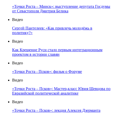
«Точки Роста – Минск»: выступление депутата Госдумы
от Севастополя Дмитрия Белика
Видео
Сергей Пантелеев: «Как привлечь молодёжь в
политику?»
Видео
Как Крещение Руси стало первым интеграционным
проектом в истории славян
Видео
«Точки Роста - Псков»: фильм о Форуме
Видео
«Точки Роста – Псков»: Мастер-класс Юрия Шевцова по
Евразийской политической аналитике
Видео
«Точки Роста – Псков»: лекция Алексея Дзерманта