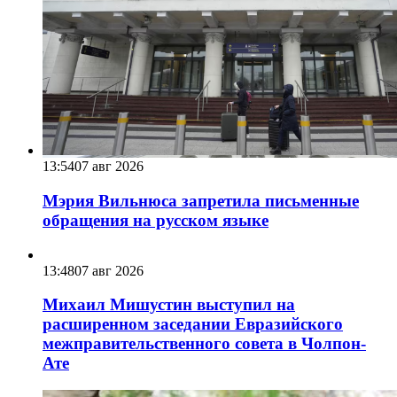
13:54
07 авг 2026
Мэрия Вильнюса запретила письменные
обращения на русском языке
13:48
07 авг 2026
Михаил Мишустин выступил на
расширенном заседании Евразийского
межправительственного совета в Чолпон-
Ате