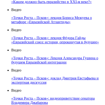
«Каким должно быть евразийство в XXI-м веке?»
Видео
«Точки Роста – Псков»: лекция Бориса Межуева о
метафоре «Евразийской Атлантиды»
Видео
«Точки Роста – Псков»: лекция Фёдора Гайды
«Евразийский союз: история, опрокинутая в будущее»
Видео
«Точки Роста – Псков»: Лекция Александра Гущина о
будущем Евразийской интеграции
Видео
«Точки Роста – Псков»: доклад Дмитрия Евстафьева и
экспертная дискуссия
Видео
«Точки Роста – Псков»: видеоприветствие сенатора
Владимира Джабарова