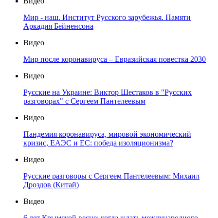
Видео
Мир - наш. Институт Русского зарубежья. Памяти
Аркадия Бейненсона
Видео
Мир после коронавируса – Евразийская повестка 2030
Видео
Русские на Украине: Виктор Шестаков в "Русских
разговорах" с Сергеем Пантелеевым
Видео
Пандемия коронавируса, мировой экономический
кризис, ЕАЭС и ЕС: победа изоляционизма?
Видео
Русские разговоры с Сергеем Пантелеевым: Михаил
Дроздов (Китай)
Видео
6 лет Крымской весне: когда ждать международного