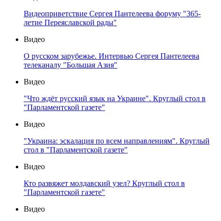
Видеоприветствие Сергея Пантелеева форуму "365-
летие Переяславской рады"
Видео
О русском зарубежье. Интервью Сергея Пантелеева
телеканалу "Большая Азия"
Видео
"Что ждёт русский язык на Украине". Круглый стол в
"Парламентской газете"
Видео
"Украина: эскалация по всем направлениям". Круглый
стол в "Парламентской газете"
Видео
Кто развяжет молдавский узел? Круглый стол в
"Парламентской газете"
Видео