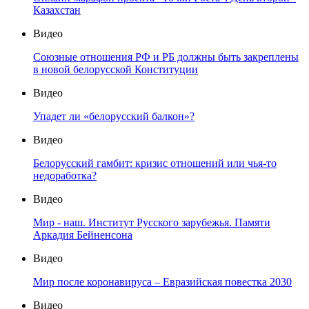
Казахстан
Видео
Союзные отношения РФ и РБ должны быть закреплены
в новой белорусской Конституции
Видео
Упадет ли «белорусский балкон»?
Видео
Белорусский гамбит: кризис отношений или чья-то
недоработка?
Видео
Мир - наш. Институт Русского зарубежья. Памяти
Аркадия Бейненсона
Видео
Мир после коронавируса – Евразийская повестка 2030
Видео