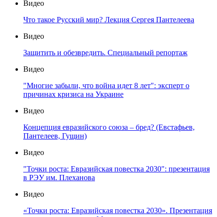
Видео
Что такое Русский мир? Лекция Сергея Пантелеева
Видео
Защитить и обезвредить. Специальный репортаж
Видео
"Многие забыли, что война идет 8 лет": эксперт о
причинах кризиса на Украине
Видео
Концепция евразийского союза – бред? (Евстафьев,
Пантелеев, Гущин)
Видео
"Точки роста: Евразийская повестка 2030": презентация
в РЭУ им. Плеханова
Видео
«Точки роста: Евразийская повестка 2030». Презентация