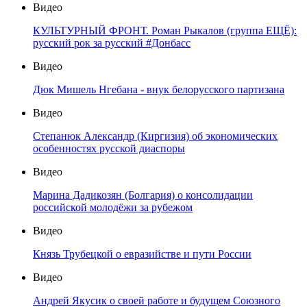
Видео
КУЛЬТУРНЫЙ ФРОНТ. Роман Рыкалов (группа ЕЩЁ):
русский рок за русский #Донбасс
Видео
Дюк Мишель Нгебана - внук белорусского партизана
Видео
Степанюк Александр (Киргизия) об экономических
особенностях русской диаспоры
Видео
Марина Дадикозян (Болгария) о консолидации
российской молодёжи за рубежом
Видео
Князь Трубецкой о евразийстве и пути России
Видео
Андрей Якусик о своей работе и будущем Союзного