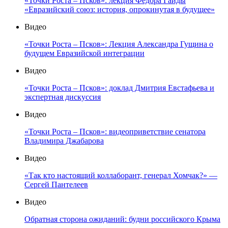
«Точки Роста – Псков»: лекция Фёдора Гайды
«Евразийский союз: история, опрокинутая в будущее»
Видео
«Точки Роста – Псков»: Лекция Александра Гущина о
будущем Евразийской интеграции
Видео
«Точки Роста – Псков»: доклад Дмитрия Евстафьева и
экспертная дискуссия
Видео
«Точки Роста – Псков»: видеоприветствие сенатора
Владимира Джабарова
Видео
«Так кто настоящий коллаборант, генерал Хомчак?» —
Сергей Пантелеев
Видео
Обратная сторона ожиданий: будни российского Крыма