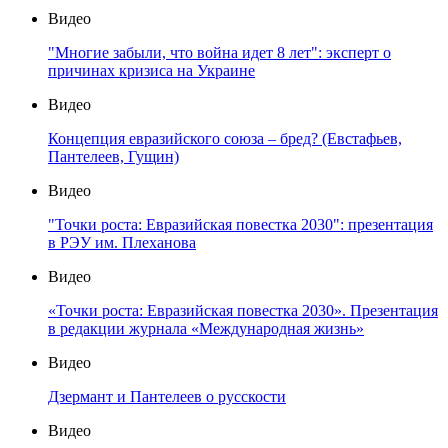
Видео
"Многие забыли, что война идет 8 лет": эксперт о
причинах кризиса на Украине
Видео
Концепция евразийского союза – бред? (Евстафьев,
Пантелеев, Гущин)
Видео
"Точки роста: Евразийская повестка 2030": презентация
в РЭУ им. Плеханова
Видео
«Точки роста: Евразийская повестка 2030». Презентация
в редакции журнала «Международная жизнь»
Видео
Дзермант и Пантелеев о русскости
Видео