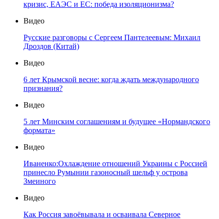
кризис, ЕАЭС и ЕС: победа изоляционизма?
Видео
Русские разговоры с Сергеем Пантелеевым: Михаил
Дроздов (Китай)
Видео
6 лет Крымской весне: когда ждать международного
признания?
Видео
5 лет Минским соглашениям и будущее «Нормандского
формата»
Видео
Иваненко:Охлаждение отношений Украины с Россией
принесло Румынии газоносный шельф у острова
Змеиного
Видео
Как Россия завоёвывала и осваивала Северное