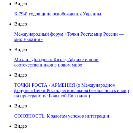
Видео
К 79-й годовщине освобождения Украины
Видео
Международный форум «Точки Роста: мир России —
мир Евразии»
Видео
Михаил Дроздов о Китае, Африке и роли
соотечественников в новом мире
Видео
ТОЧКИ РОСТА - АРМЕНИЯ (о Международном
форуме «Точки Роста: региональная безопасность и мир
на пространстве Большой Евразии» )
Видео
СОЮЗНОСТЬ. К залогам успехов интеграции
Видео