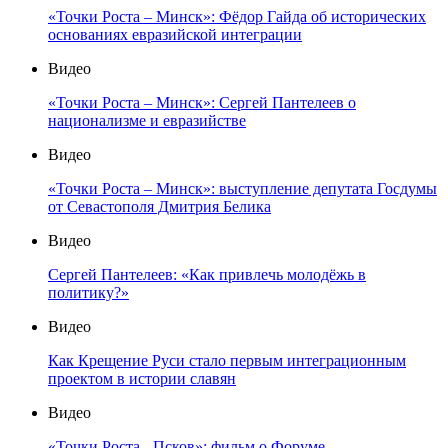
«Точки Роста – Минск»: Фёдор Гайда об исторических
основаниях евразийской интеграции
Видео
«Точки Роста – Минск»: Сергей Пантелеев о
национализме и евразийстве
Видео
«Точки Роста – Минск»: выступление депутата Госдумы
от Севастополя Дмитрия Белика
Видео
Сергей Пантелеев: «Как привлечь молодёжь в
политику?»
Видео
Как Крещение Руси стало первым интеграционным
проектом в истории славян
Видео
«Точки Роста - Псков»: фильм о Форуме