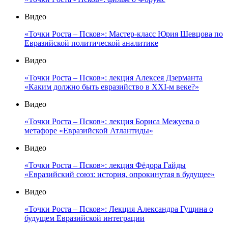
Видео
«Точки Роста – Псков»: Мастер-класс Юрия Шевцова по
Евразийской политической аналитике
Видео
«Точки Роста – Псков»: лекция Алексея Дзерманта
«Каким должно быть евразийство в XXI-м веке?»
Видео
«Точки Роста – Псков»: лекция Бориса Межуева о
метафоре «Евразийской Атлантиды»
Видео
«Точки Роста – Псков»: лекция Фёдора Гайды
«Евразийский союз: история, опрокинутая в будущее»
Видео
«Точки Роста – Псков»: Лекция Александра Гущина о
будущем Евразийской интеграции