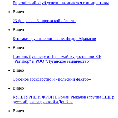
Евразийский клуб успехи начинаются с инициативы
Видео
23 февраля в Запорожской области
Видео
Кто такие русские липоване. Федор Афанасов
Видео
Помощь Луганску и Первомайску доставили БФ
"Ратибор" и РОО "Луганское землячество"
Видео
Союзное государство и «польский фактор»
Видео
КУЛЬТУРНЫЙ ФРОНТ. Роман Рыкалов (группа ЕЩЁ):
русский рок за русский #Донбасс
Видео