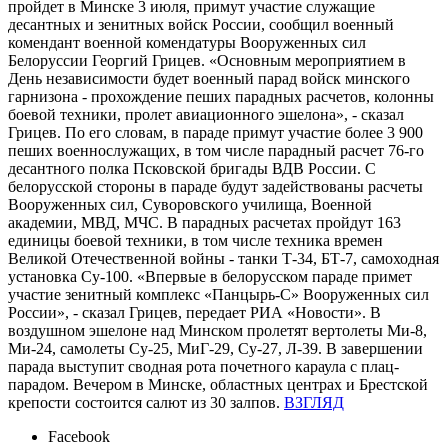
пройдет в Минске 3 июля, примут участие служащие
десантных и зенитных войск России, сообщил военный
комендант военной комендатуры Вооруженных сил
Белоруссии Георгий Грицев. «Основным мероприятием в
День независимости будет военный парад войск минского
гарнизона - прохождение пеших парадных расчетов, колонны
боевой техники, пролет авиационного эшелона», - сказал
Грицев. По его словам, в параде примут участие более 3 900
пеших военнослужащих, в том числе парадный расчет 76-го
десантного полка Псковской бригады ВДВ России. С
белорусской стороны в параде будут задействованы расчеты
Вооруженных сил, Суворовского училища, Военной
академии, МВД, МЧС. В парадных расчетах пройдут 163
единицы боевой техники, в том числе техника времен
Великой Отечественной войны - танки Т-34, БТ-7, самоходная
установка Су-100. «Впервые в белорусском параде примет
участие зенитный комплекс «Панцырь-С» Вооруженных сил
России», - сказал Грицев, передает РИА «Новости». В
воздушном эшелоне над Минском пролетят вертолеты Ми-8,
Ми-24, самолеты Су-25, МиГ-29, Су-27, Л-39. В завершении
парада выступит сводная рота почетного караула с плац-
парадом. Вечером в Минске, областных центрах и Брестской
крепости состоится салют из 30 залпов.
ВЗГЛЯД
Facebook