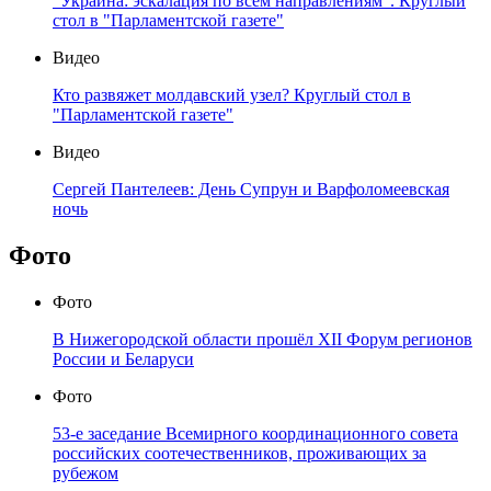
"Украина: эскалация по всем направлениям". Круглый
стол в "Парламентской газете"
Видео
Кто развяжет молдавский узел? Круглый стол в
"Парламентской газете"
Видео
Сергей Пантелеев: День Супрун и Варфоломеевская
ночь
Фото
Фото
В Нижегородской области прошёл XII Форум регионов
России и Беларуси
Фото
53-е заседание Всемирного координационного совета
российских соотечественников, проживающих за
рубежом