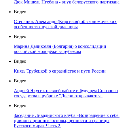
Дюк Мишель Нгебана - внук белорусского партизана
Видео
Степанюк Александр (Киргизия) об экономических
особенностях русской диаспоры
Видео
Марина Дадикозян (Болгария) о консолидации
российской молодёжи за рубежом
Видео
Князь Трубецкой о евразийстве и пути России
Видео
Андрей Якусик о своей работе и будущем Союзного
государства в рубрике "Двери открываются"
Видео
Заседание Ливадийского клуба «Возвращение к себе:
цивилизационные основы, ценности и границы
Русского мира» Часть 2.