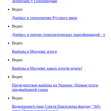
Зеленский ≠ Голобородько
Видео
Донбасс в геополитике Русского мира
Видео
Донбасс в центре геополитических трансформаций - 1
Видео
Выборы в Молдове: итоги
Видео
Выборы в Молдове: каких итогов ждать?
Видео
Президентские выборы на Украине. Первые итоги
предвыборной гонки
Видео
Видеоприветствие Сергея Пантелеева форуму "365-
летие Переяславской рады"