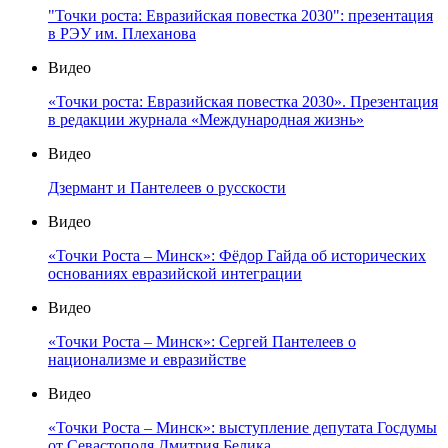
"Точки роста: Евразийская повестка 2030": презентация
в РЭУ им. Плеханова
Видео
«Точки роста: Евразийская повестка 2030». Презентация
в редакции журнала «Международная жизнь»
Видео
Дзермант и Пантелеев о русскости
Видео
«Точки Роста – Минск»: Фёдор Гайда об исторических
основаниях евразийской интеграции
Видео
«Точки Роста – Минск»: Сергей Пантелеев о
национализме и евразийстве
Видео
«Точки Роста – Минск»: выступление депутата Госдумы
от Севастополя Дмитрия Белика