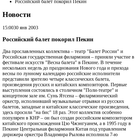
Российский балет покорил Пекин
Новости
15:00
30 янв 2003
Российский балет покорил Пекин
Два прославленных коллектива – театр "Балет России" и
Российская государственная филармония – приняли участие в
фестивале искусств "Весна балета" в Пекине. В течение
нескольких недель до празднования Нового года и прихода
весны по лунному календарю российские исполнители
представили зрителю четыре классических балета,
произведения русских и китайских композиторов. Первые
выступления состоялись в столичном "Поли-театре" и
концертном зале им. Сунь Ятсена – филармонический
оркестр, исполнивший музыкальные отрывки из русских
балетов, западные и китайские классические произведения,
здесь просили "на бис" 18 раз. Этот коллектив особенно
популярен в КНР – он был создан российским композитором
китайского происхождения Цзо Чжэнгуанем, а в 1995 году в
Пекине Центральная филармония Китая под управлением
дирижера оркестра Владимира Рылова исполнила 7-ю