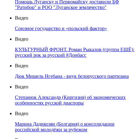
Помощь Луганску и Первомайску доставили БФ
"Ратибор" и РОО "Луганское землячество"
Видео
Союзное государство и «польский фактор»
Видео
КУЛЬТУРНЫЙ ФРОНТ. Роман Рыкалов (группа ЕЩЁ):
русский рок за русский #Донбасс
Видео
Дюк Мишель Нгебана - внук белорусского партизана
Видео
Степанюк Александр (Киргизия) об экономических
особенностях русской диаспоры
Видео
Марина Дадикозян (Болгария) о консолидации
российской молодёжи за рубежом