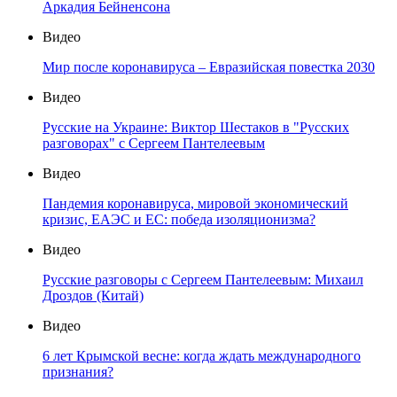
Аркадия Бейненсона
Видео
Мир после коронавируса – Евразийская повестка 2030
Видео
Русские на Украине: Виктор Шестаков в "Русских
разговорах" с Сергеем Пантелеевым
Видео
Пандемия коронавируса, мировой экономический
кризис, ЕАЭС и ЕС: победа изоляционизма?
Видео
Русские разговоры с Сергеем Пантелеевым: Михаил
Дроздов (Китай)
Видео
6 лет Крымской весне: когда ждать международного
признания?