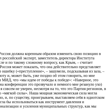
 Россия должна коренным образом изменить свою позицию в
 российский эксперт, заместитель директора Института
е и по такому сложному вопросу, как Крым, – считает
оссия может показать, что она действительно представляет
 ошибку («преступление», – зашумели, подсказывая из зала, –
оту и, может быть, уже поздно об этом говорить, но мне
 МИД, что «мы идем от победы к победе»: «Наверное, это
 на конференции это прозвучало и немного мне резануло ухо)
 совсем не уверен, несмотря на то, что это Партия регионов, в
ию «мягкой силы». Наша мощная экономическая сила могла
, и, по существу, проигрываем, выставляем себя в идиотском
огла бы использоваться как инструмент давления и
ионализации и усиления муниципальных структур, как мы