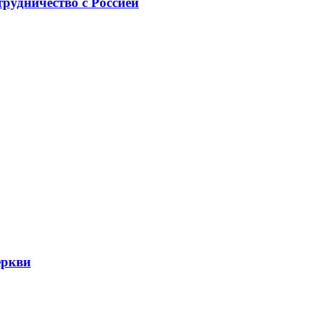
рудничество с Россией
еркви