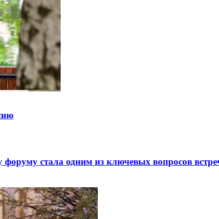
ссию
 форуму стала одним из ключевых вопросов встре