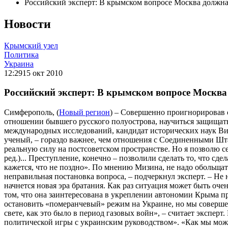
Российский эксперт: В крымском вопросе Москва должн
Новости
Крымский узел
Политика
Украина
12:29
15 окт 2010
Российский эксперт: В крымском вопросе Москв
Симферополь, (
Новый регион
) – Совершенно проигнорировав 
отношении бывшего русского полуострова, научиться защищать
международных исследований, кандидат исторических наук Вик
ученый, – гораздо важнее, чем отношения с Соединенными Штат
реальную силу на постсоветском пространстве. Но я позволю с
ред.)... Преступление, конечно – позволили сделать то, что с
кажется, что не поздно». По мнению Мизина, не надо обольща
неправильная постановка вопроса, – подчеркнул эксперт. – Не 
начнется новая эра братания. Как раз ситуация может быть очен
том, что она заинтересована в укреплении автономии Крыма п
остановить «померанчевый» режим на Украине, но мы совершенн
свете, как это было в период газовых войн», – считает экспе
политической игры с украинским руководством». «Как мы може