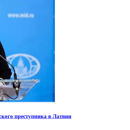
ского преступника в Латвии