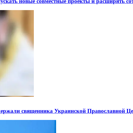
скать новые совместные проекты и расширять сот
держали священника Украинской Православной Ц