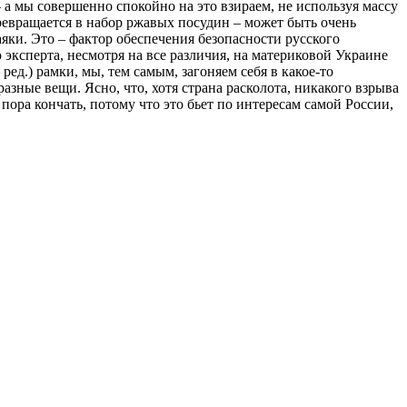
а мы совершенно спокойно на это взираем, не используя массу
превращается в набор ржавых посудин – может быть очень
аяки. Это – фактор обеспечения безопасности русского
эксперта, несмотря на все различия, на материковой Украине
ед.) рамки, мы, тем самым, загоняем себя в какое-то
азные вещи. Ясно, что, хотя страна расколота, никакого взрыва
 пора кончать, потому что это бьет по интересам самой России,