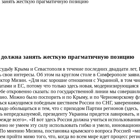
а занять жесткую прагматичную позицию
а должна занять жесткую прагматичную позицию
судьбу Крыма и Севастополя в течение последних двадцати лет,
 свои интересы. Об этом на круглом столе в Симферополе заявил
тор Мизин. «Для нас хорошие отношения с Украиной, в том числ
ами и ЕС, потому что только здесь новая, модернизирующаяся Р
ебе откровенно сказать: по государственной линии мы совершили
делано. Можно было поспорить и по Крыму, и по Черноморскому фл
ться кажущимся победным шествием России по СНГ, заверениями
надо обольщаться и тем, что с приходом Партии регионов (здесь,
ь непредсказуемой, президенту Украины придется лавировать, и я
режде всего». «И вот здесь Россия должна учиться использован
о не умеем эту силу использовать гибко и умело, инновационно
рт. По мнению Мизина, постановка крымского вопроса Россией «м
м пройти мимо того, что, когда во всем мире идет процесс рег