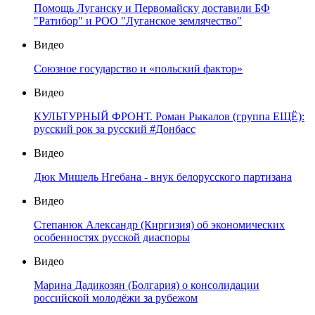
Помощь Луганску и Первомайску доставили БФ
"Ратибор" и РОО "Луганское землячество"
Видео
Союзное государство и «польский фактор»
Видео
КУЛЬТУРНЫЙ ФРОНТ. Роман Рыкалов (группа ЕЩЁ):
русский рок за русский #Донбасс
Видео
Дюк Мишель Нгебана - внук белорусского партизана
Видео
Степанюк Александр (Киргизия) об экономических
особенностях русской диаспоры
Видео
Марина Дадикозян (Болгария) о консолидации
российской молодёжи за рубежом