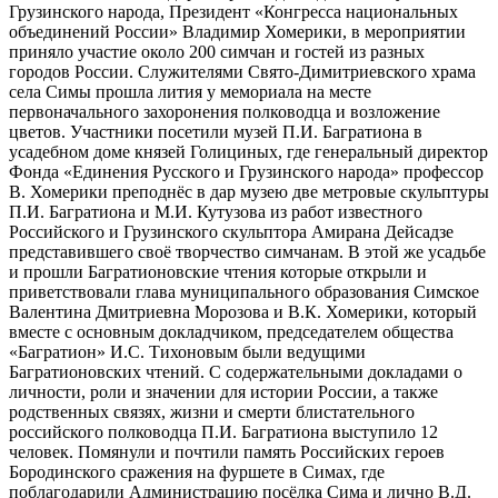
Грузинского народа, Президент «Конгресса национальных
объединений России» Владимир Хомерики, в мероприятии
приняло участие около 200 симчан и гостей из разных
городов России. Служителями Свято-Димитриевского храма
села Симы прошла лития у мемориала на месте
первоначального захоронения полководца и возложение
цветов. Участники посетили музей П.И. Багратиона в
усадебном доме князей Голициных, где генеральный директор
Фонда «Единения Русского и Грузинского народа» профессор
В. Хомерики преподнёс в дар музею две метровые скульптуры
П.И. Багратиона и М.И. Кутузова из работ известного
Российского и Грузинского скульптора Амирана Дейсадзе
представившего своё творчество симчанам. В этой же усадьбе
и прошли Багратионовские чтения которые открыли и
приветствовали глава муниципального образования Симское
Валентина Дмитриевна Морозова и В.К. Хомерики, который
вместе с основным докладчиком, председателем общества
«Багратион» И.С. Тихоновым были ведущими
Багратионовских чтений. С содержательными докладами о
личности, роли и значении для истории России, а также
родственных связях, жизни и смерти блистательного
российского полководца П.И. Багратиона выступило 12
человек. Помянули и почтили память Российских героев
Бородинского сражения на фуршете в Симах, где
поблагодарили Администрацию посёлка Сима и лично В.Д.