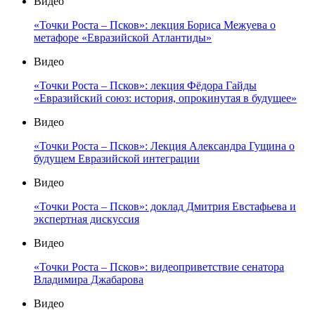
Видео
«Точки Роста – Псков»: лекция Бориса Межуева о
метафоре «Евразийской Атлантиды»
Видео
«Точки Роста – Псков»: лекция Фёдора Гайды
«Евразийский союз: история, опрокинутая в будущее»
Видео
«Точки Роста – Псков»: Лекция Александра Гущина о
будущем Евразийской интеграции
Видео
«Точки Роста – Псков»: доклад Дмитрия Евстафьева и
экспертная дискуссия
Видео
«Точки Роста – Псков»: видеоприветствие сенатора
Владимира Джабарова
Видео