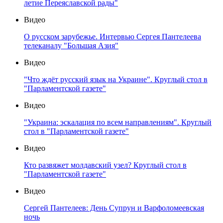
летие Переяславской рады"
Видео
О русском зарубежье. Интервью Сергея Пантелеева
телеканалу "Большая Азия"
Видео
"Что ждёт русский язык на Украине". Круглый стол в
"Парламентской газете"
Видео
"Украина: эскалация по всем направлениям". Круглый
стол в "Парламентской газете"
Видео
Кто развяжет молдавский узел? Круглый стол в
"Парламентской газете"
Видео
Сергей Пантелеев: День Супрун и Варфоломеевская
ночь