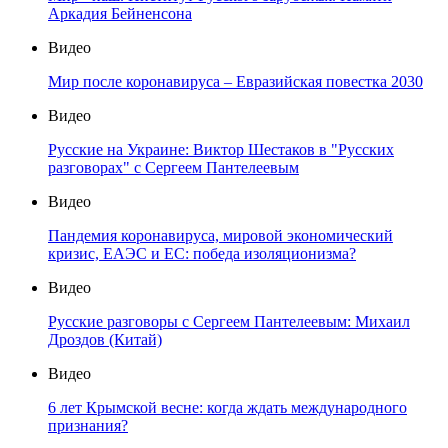
Аркадия Бейненсона
Видео
Мир после коронавируса – Евразийская повестка 2030
Видео
Русские на Украине: Виктор Шестаков в "Русских
разговорах" с Сергеем Пантелеевым
Видео
Пандемия коронавируса, мировой экономический
кризис, ЕАЭС и ЕС: победа изоляционизма?
Видео
Русские разговоры с Сергеем Пантелеевым: Михаил
Дроздов (Китай)
Видео
6 лет Крымской весне: когда ждать международного
признания?