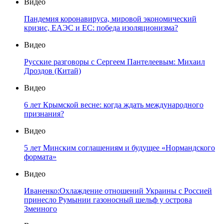
Видео
Пандемия коронавируса, мировой экономический
кризис, ЕАЭС и ЕС: победа изоляционизма?
Видео
Русские разговоры с Сергеем Пантелеевым: Михаил
Дроздов (Китай)
Видео
6 лет Крымской весне: когда ждать международного
признания?
Видео
5 лет Минским соглашениям и будущее «Нормандского
формата»
Видео
Иваненко:Охлаждение отношений Украины с Россией
принесло Румынии газоносный шельф у острова
Змеиного