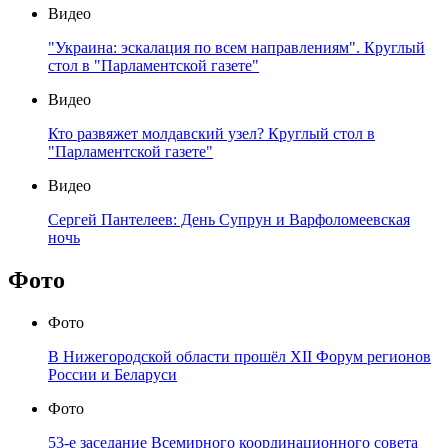
Видео
"Украина: эскалация по всем направлениям". Круглый
стол в "Парламентской газете"
Видео
Кто развяжет молдавский узел? Круглый стол в
"Парламентской газете"
Видео
Сергей Пантелеев: День Супрун и Варфоломеевская
ночь
Фото
Фото
В Нижегородской области прошёл XII Форум регионов
России и Беларуси
Фото
53-е заседание Всемирного координационного совета