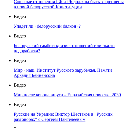
Союзные отношения РФ и РБ должны быть закреплены
в новой белорусской Конституции
Видео
Упадет ли «белорусский балкон»?
Видео
Белорусский гамбит: кризис отношений или чья-то
недоработка?
Видео
Мир - наш. Институт Русского зарубежья. Памяти
Аркадия Бейненсона
Видео
Мир после коронавируса – Евразийская повестка 2030
Видео
Русские на Украине: Виктор Шестаков в "Русских
разговорах" с Сергеем Пантелеевым