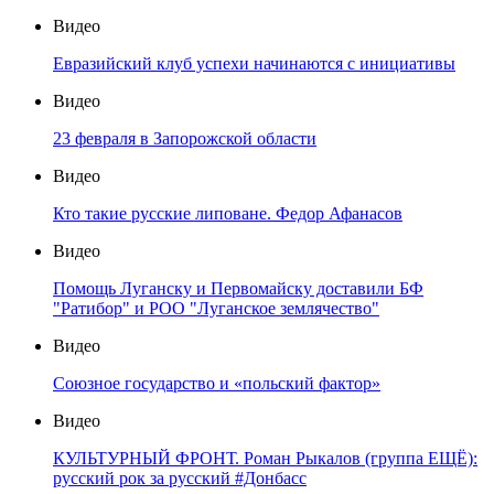
Видео
Евразийский клуб успехи начинаются с инициативы
Видео
23 февраля в Запорожской области
Видео
Кто такие русские липоване. Федор Афанасов
Видео
Помощь Луганску и Первомайску доставили БФ
"Ратибор" и РОО "Луганское землячество"
Видео
Союзное государство и «польский фактор»
Видео
КУЛЬТУРНЫЙ ФРОНТ. Роман Рыкалов (группа ЕЩЁ):
русский рок за русский #Донбасс