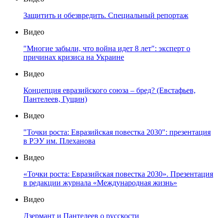
Защитить и обезвредить. Специальный репортаж
Видео
"Многие забыли, что война идет 8 лет": эксперт о
причинах кризиса на Украине
Видео
Концепция евразийского союза – бред? (Евстафьев,
Пантелеев, Гущин)
Видео
"Точки роста: Евразийская повестка 2030": презентация
в РЭУ им. Плеханова
Видео
«Точки роста: Евразийская повестка 2030». Презентация
в редакции журнала «Международная жизнь»
Видео
Дзермант и Пантелеев о русскости