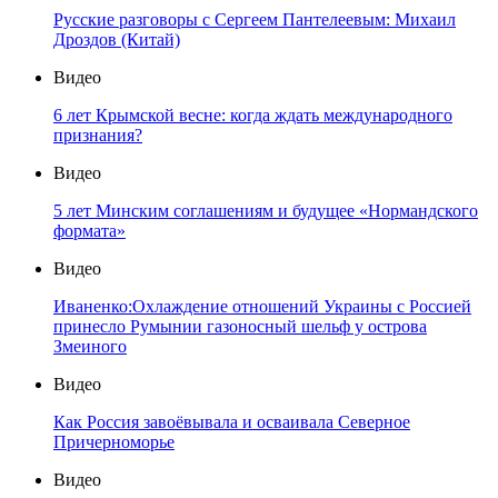
Русские разговоры с Сергеем Пантелеевым: Михаил
Дроздов (Китай)
Видео
6 лет Крымской весне: когда ждать международного
признания?
Видео
5 лет Минским соглашениям и будущее «Нормандского
формата»
Видео
Иваненко:Охлаждение отношений Украины с Россией
принесло Румынии газоносный шельф у острова
Змеиного
Видео
Как Россия завоёвывала и осваивала Северное
Причерноморье
Видео