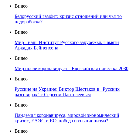
Видео
Белорусский гамбит: кризис отношений или чья-то
недоработка?
Видео
Мир - наш. Институт Русского зарубежья. Памяти
Аркадия Бейненсона
Видео
Мир после коронавируса – Евразийская повестка 2030
Видео
Русские на Украине: Виктор Шестаков в "Русских
разговорах" с Сергеем Пантелеевым
Видео
Пандемия коронавируса, мировой экономический
кризис, ЕАЭС и ЕС: победа изоляционизма?
Видео