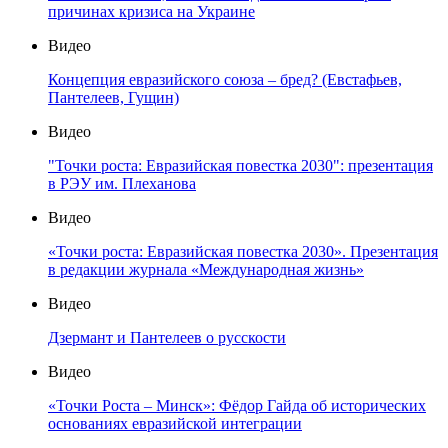
причинах кризиса на Украине
Видео
Концепция евразийского союза – бред? (Евстафьев,
Пантелеев, Гущин)
Видео
"Точки роста: Евразийская повестка 2030": презентация
в РЭУ им. Плеханова
Видео
«Точки роста: Евразийская повестка 2030». Презентация
в редакции журнала «Международная жизнь»
Видео
Дзермант и Пантелеев о русскости
Видео
«Точки Роста – Минск»: Фёдор Гайда об исторических
основаниях евразийской интеграции