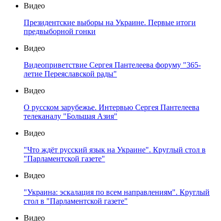
Видео
Президентские выборы на Украине. Первые итоги
предвыборной гонки
Видео
Видеоприветствие Сергея Пантелеева форуму "365-
летие Переяславской рады"
Видео
О русском зарубежье. Интервью Сергея Пантелеева
телеканалу "Большая Азия"
Видео
"Что ждёт русский язык на Украине". Круглый стол в
"Парламентской газете"
Видео
"Украина: эскалация по всем направлениям". Круглый
стол в "Парламентской газете"
Видео