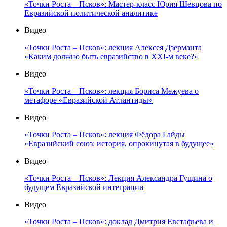
«Точки Роста – Псков»: Мастер-класс Юрия Шевцова по
Евразийской политической аналитике
Видео
«Точки Роста – Псков»: лекция Алексея Дзерманта
«Каким должно быть евразийство в XXI-м веке?»
Видео
«Точки Роста – Псков»: лекция Бориса Межуева о
метафоре «Евразийской Атлантиды»
Видео
«Точки Роста – Псков»: лекция Фёдора Гайды
«Евразийский союз: история, опрокинутая в будущее»
Видео
«Точки Роста – Псков»: Лекция Александра Гущина о
будущем Евразийской интеграции
Видео
«Точки Роста – Псков»: доклад Дмитрия Евстафьева и