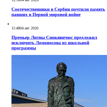
Соотечественники в Сербии почтили память
павших в Первой мировой войне
11:48
04 авг 2026
Премьер Литвы Синкявичюс предложил
исключить Ломоносова из школьной
программы