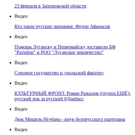
23 февраля в Запорожской области
Видео
Кто такие русские липоване. Федор Афанасов
Видео
Помощь Луганску и Первомайску доставили БФ
"Ратибор" и РОО "Луганское землячество"
Видео
Союзное государство и «польский фактор»
Видео
КУЛЬТУРНЫЙ ФРОНТ. Роман Рыкалов (группа ЕЩЁ):
русский рок за русский #Донбасс
Видео
Дюк Мишель Нгебана - внук белорусского партизана
Видео