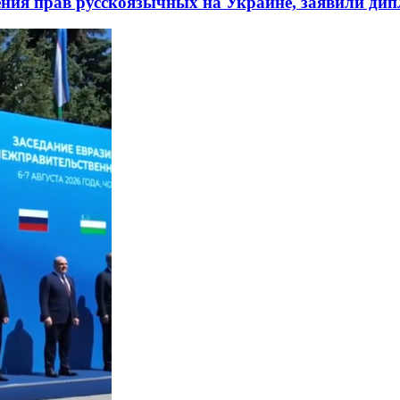
ния прав русскоязычных на Украине, заявили ди