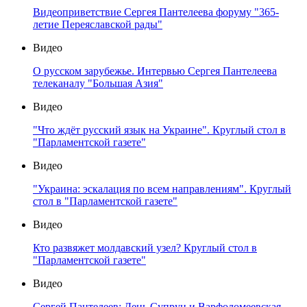
Видеоприветствие Сергея Пантелеева форуму "365-
летие Переяславской рады"
Видео
О русском зарубежье. Интервью Сергея Пантелеева
телеканалу "Большая Азия"
Видео
"Что ждёт русский язык на Украине". Круглый стол в
"Парламентской газете"
Видео
"Украина: эскалация по всем направлениям". Круглый
стол в "Парламентской газете"
Видео
Кто развяжет молдавский узел? Круглый стол в
"Парламентской газете"
Видео
Сергей Пантелеев: День Супрун и Варфоломеевская