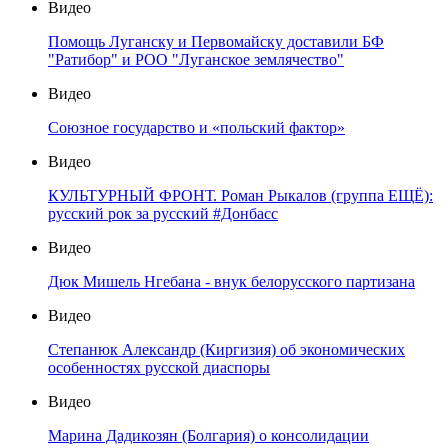
Видео
Помощь Луганску и Первомайску доставили БФ
"Ратибор" и РОО "Луганское землячество"
Видео
Союзное государство и «польский фактор»
Видео
КУЛЬТУРНЫЙ ФРОНТ. Роман Рыкалов (группа ЕЩЁ):
русский рок за русский #Донбасс
Видео
Дюк Мишель Нгебана - внук белорусского партизана
Видео
Степанюк Александр (Киргизия) об экономических
особенностях русской диаспоры
Видео
Марина Дадикозян (Болгария) о консолидации