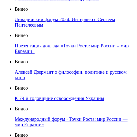
Видео
Ливадийский форум 2024. Интервью с Сергеем
Пантелеевым
Видео
Презентация доклада «Точки Роста: мир России – мир
Евразии»
Видео
Алексей Дзермант о философии, политике и русском
кино
Видео
К 79-й годовщине освобождения Украины
Видео
Международный форум «Точки Роста: мир России —
мир Евразии»
Видео