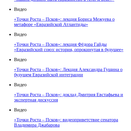
Видео
«Точки Роста – Псков»: лекция Бориса Межуева о
метафоре «Евразийской Атлантиды»
Видео
«Точки Роста – Псков»: лекция Фёдора Гайды
«Евразийский союз: история, опрокинутая в будущее»
Видео
«Точки Роста – Псков»: Лекция Александра Гущина о
будущем Евразийской интеграции
Видео
«Точки Роста – Псков»: доклад Дмитрия Евстафьева и
экспертная дискуссия
Видео
«Точки Роста – Псков»: видеоприветствие сенатора
Владимира Джабарова