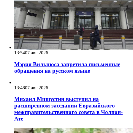
13:54
07 авг 2026
Мэрия Вильнюса запретила письменные
обращения на русском языке
13:48
07 авг 2026
Михаил Мишустин выступил на
расширенном заседании Евразийского
межправительственного совета в Чолпон-
Ате