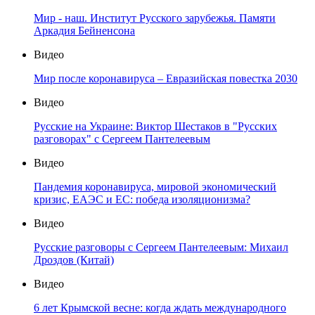
Мир - наш. Институт Русского зарубежья. Памяти
Аркадия Бейненсона
Видео
Мир после коронавируса – Евразийская повестка 2030
Видео
Русские на Украине: Виктор Шестаков в "Русских
разговорах" с Сергеем Пантелеевым
Видео
Пандемия коронавируса, мировой экономический
кризис, ЕАЭС и ЕС: победа изоляционизма?
Видео
Русские разговоры с Сергеем Пантелеевым: Михаил
Дроздов (Китай)
Видео
6 лет Крымской весне: когда ждать международного