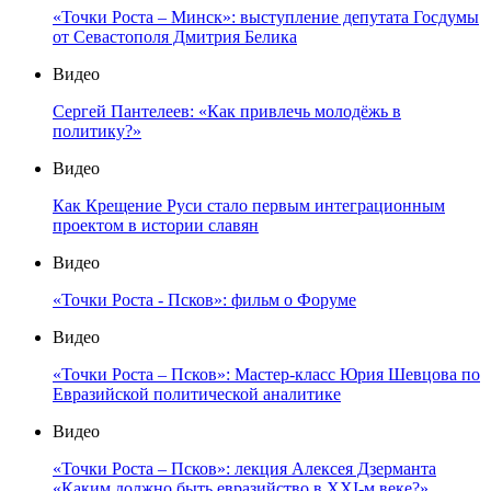
«Точки Роста – Минск»: выступление депутата Госдумы
от Севастополя Дмитрия Белика
Видео
Сергей Пантелеев: «Как привлечь молодёжь в
политику?»
Видео
Как Крещение Руси стало первым интеграционным
проектом в истории славян
Видео
«Точки Роста - Псков»: фильм о Форуме
Видео
«Точки Роста – Псков»: Мастер-класс Юрия Шевцова по
Евразийской политической аналитике
Видео
«Точки Роста – Псков»: лекция Алексея Дзерманта
«Каким должно быть евразийство в XXI-м веке?»