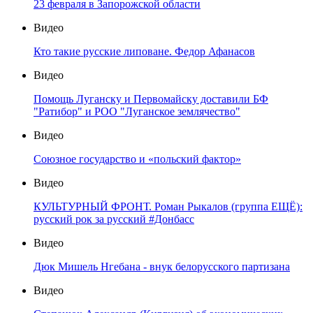
23 февраля в Запорожской области
Видео
Кто такие русские липоване. Федор Афанасов
Видео
Помощь Луганску и Первомайску доставили БФ
"Ратибор" и РОО "Луганское землячество"
Видео
Союзное государство и «польский фактор»
Видео
КУЛЬТУРНЫЙ ФРОНТ. Роман Рыкалов (группа ЕЩЁ):
русский рок за русский #Донбасс
Видео
Дюк Мишель Нгебана - внук белорусского партизана
Видео