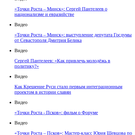
«Точки Роста – Минск»: Сергей Пантелеев о
национализме и евразийстве
Видео
«Точки Роста – Минск»: выступление депутата Госдумы
от Севастополя Дмитрия Белика
Видео
Сергей Пантелеев: «Как привлечь молодёжь в
политику?»
Видео
Как Крещение Руси стало первым интеграционным
проектом в истории славян
Видео
«Точки Роста - Псков»: фильм о Форуме
Видео
«Точки Роста – Псков»: Мастер-класс Юрия Шевцова по