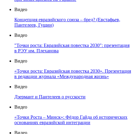
Видео
Концепция евразийского союза – бред? (Евстафьев,
Пантелеев, Гущин)
Видео
"Точки роста: Евразийская повестка 2030": презентация
в РЭУ им. Плеханова
Видео
«Точки роста: Евразийская повестка 2030». Презентация
в редакции журнала «Международная жизнь»
Видео
Дзермант и Пантелеев о русскости
Видео
«Точки Роста – Минск»: Фёдор Гайда об исторических
основаниях евразийской интеграции
Видео