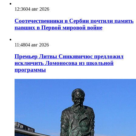
12:36
04 авг 2026
Соотечественники в Сербии почтили память
павших в Первой мировой войне
11:48
04 авг 2026
Премьер Литвы Синкявичюс предложил
исключить Ломоносова из школьной
программы