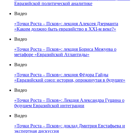
Евразийской политической аналитике
Видео
«Точки Роста – Псков»: лекция Алексея Дзерманта
«Каким должно быть евразийство в XXI-м веке?»
Видео
«Точки Роста – Псков»: лекция Бориса Межуева о
метафоре «Евразийской Атлантиды»
Видео
«Точки Роста – Псков»: лекция Фёдора Гайды
«Евразийский союз: история, опрокинутая в будущее»
Видео
«Точки Роста – Псков»: Лекция Александра Гущина о
будущем Евразийской интеграции
Видео
«Точки Роста – Псков»: доклад Дмитрия Евстафьева и
экспертная дискуссия