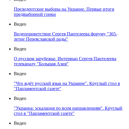
Президентские выборы на Украине. Первые итоги
предвыборной гонки
Видео
Видеоприветствие Сергея Пантелеева форуму "365-
летие Переяславской рады"
Видео
О русском зарубежье. Интервью Сергея Пантелеева
телеканалу "Большая Азия"
Видео
"Что ждёт русский язык на Украине". Круглый стол в
"Парламентской газете"
Видео
"Украина: эскалация по всем направлениям". Круглый
стол в "Парламентской газете"
Видео