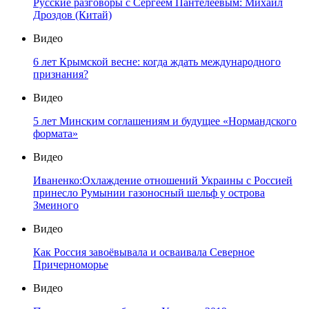
Русские разговоры с Сергеем Пантелеевым: Михаил
Дроздов (Китай)
Видео
6 лет Крымской весне: когда ждать международного
признания?
Видео
5 лет Минским соглашениям и будущее «Нормандского
формата»
Видео
Иваненко:Охлаждение отношений Украины с Россией
принесло Румынии газоносный шельф у острова
Змеиного
Видео
Как Россия завоёвывала и осваивала Северное
Причерноморье
Видео