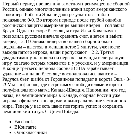
Первый период прошел при заметном преимуществе сборной
России, однако многочисленные атаки ворот американского
голкипера Роберта Эша не дали результатов – табло
показывало 0-0. Во втором периоде после грубой ошибки
российской защиты американцы вышли вперед – гол забил
Браун. Однако вскоре блестящая игра Ильи Ковальчука
позволила русским вначале сравнять счет, а затем и выйти
вперед – 2-1! Однако лидерство нашей сборной было
недолгим – выстояв в меньшинстве 2 минуты, уже после
выхода пятого игрока, наши пропускают – 2-2. Третья
двадцатиминутка пошла на нервах – команды вели равную
игру, хватало острых моментов и у русских, и у американцев.
В конце третьего периода сборная США зарабатывает
удаление – и наши блестяще воспользовались шансом –
Радулов бьет, шайба от Горовикова попадает в ворота Эша - 3-
2! Мы – в финале, где встретимся с победителями второго
полуфинального матча Канада-Швеция. Напомним, что год
назад, на чемпионате мира в Канаде, сборная России уже
играла в финале с канадцами и выиграла звание чемпионов
мира. Теперь у нас есть шанс повторить успех и сохранить
чемпионский титул. С Днем Победы!
Facebook
ВКонтакте
Одноклассники