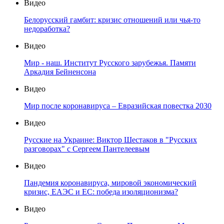
Видео
Белорусский гамбит: кризис отношений или чья-то
недоработка?
Видео
Мир - наш. Институт Русского зарубежья. Памяти
Аркадия Бейненсона
Видео
Мир после коронавируса – Евразийская повестка 2030
Видео
Русские на Украине: Виктор Шестаков в "Русских
разговорах" с Сергеем Пантелеевым
Видео
Пандемия коронавируса, мировой экономический
кризис, ЕАЭС и ЕС: победа изоляционизма?
Видео