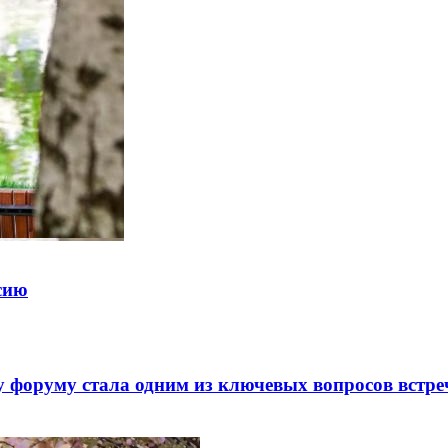
ссию
 форуму стала одним из ключевых вопросов встре