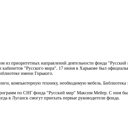
дним из приоритетных направлений деятельности фонда "Русски
 и кабинетов "Русского мира". 17 июня в Харькове был официаль
библиотеке имени Горького.
ниги, компьютерную технику, необходимую мебель. Библиотека з
рограмм по СНГ фонда "Русский мир" Максим Мейер. С ним была
огда в Луганск смогут приехать первые руководители фонда.