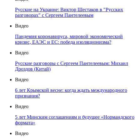
Русские на Украине: Виктор Шестаков в "Русских
разговорах" с Сергеем Пантелеевым
Видео
Пандемия коронавируса, мировой экономический
кризис, ЕАЭС и ЕС: победа изоляционизма?
Видео
Русские разговоры с Сергеем Пантелеевым: Михаил
Дроздов (Китай)
Видео
6 лет Крымской весне: когда ждать международного
признания?
Видео
5 лет Минским соглашениям и будущее «Нормандского
формата»
Видео