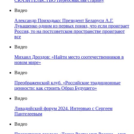
СКАЗИТЕЛЬСТВО Переосмысляя старину
Видео
Александр Приходько: Президент Беларуси А.Г.
Лукашенко одним из первых понял, что если проиграет
Россия, то на постсоветском пространстве проиграют
все
Видео
Михаил Дроздов: «Найти место соотечественников в
новом мире»
Видео
Преображенский клуб. «Российские традиционные
ценности: как строить Образ Будущего»
Видео
Ливадийский форум 2024. Интервью с Сергеем
Пантелеевым
Видео