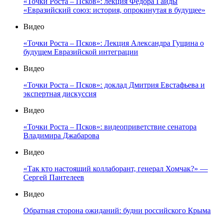
«Точки Роста – Псков»: лекция Фёдора Гайды
«Евразийский союз: история, опрокинутая в будущее»
Видео
«Точки Роста – Псков»: Лекция Александра Гущина о
будущем Евразийской интеграции
Видео
«Точки Роста – Псков»: доклад Дмитрия Евстафьева и
экспертная дискуссия
Видео
«Точки Роста – Псков»: видеоприветствие сенатора
Владимира Джабарова
Видео
«Так кто настоящий коллаборант, генерал Хомчак?» —
Сергей Пантелеев
Видео
Обратная сторона ожиданий: будни российского Крыма