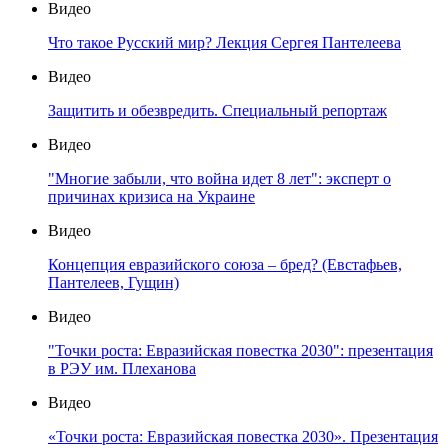
Видео
Что такое Русский мир? Лекция Сергея Пантелеева
Видео
Защитить и обезвредить. Специальный репортаж
Видео
"Многие забыли, что война идет 8 лет": эксперт о
причинах кризиса на Украине
Видео
Концепция евразийского союза – бред? (Евстафьев,
Пантелеев, Гущин)
Видео
"Точки роста: Евразийская повестка 2030": презентация
в РЭУ им. Плеханова
Видео
«Точки роста: Евразийская повестка 2030». Презентация