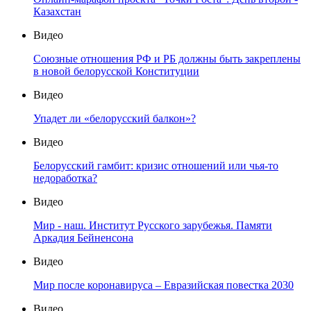
Казахстан
Видео
Союзные отношения РФ и РБ должны быть закреплены
в новой белорусской Конституции
Видео
Упадет ли «белорусский балкон»?
Видео
Белорусский гамбит: кризис отношений или чья-то
недоработка?
Видео
Мир - наш. Институт Русского зарубежья. Памяти
Аркадия Бейненсона
Видео
Мир после коронавируса – Евразийская повестка 2030
Видео