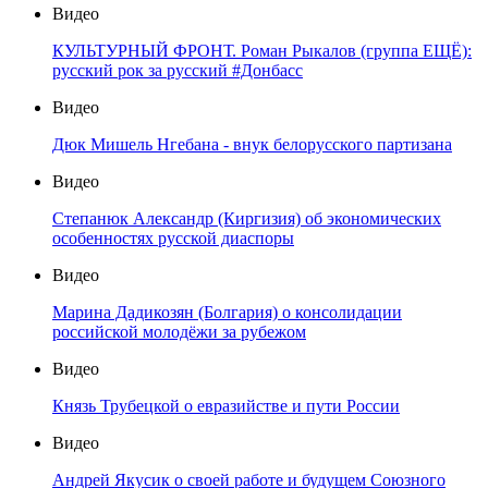
Видео
КУЛЬТУРНЫЙ ФРОНТ. Роман Рыкалов (группа ЕЩЁ):
русский рок за русский #Донбасс
Видео
Дюк Мишель Нгебана - внук белорусского партизана
Видео
Степанюк Александр (Киргизия) об экономических
особенностях русской диаспоры
Видео
Марина Дадикозян (Болгария) о консолидации
российской молодёжи за рубежом
Видео
Князь Трубецкой о евразийстве и пути России
Видео
Андрей Якусик о своей работе и будущем Союзного