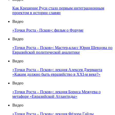
Как Крещение Руси стало первым интеграционным
проектом в истории славян
Видео
«Точки Роста - Псков»: фильм о Форуме
Видео
«Точки Роста – Псков»: Мастер-класс Юрия Шевцова по
Евразийской политической аналитике
Видео
«Точки Роста – Псков»: лекция Алексея Дзерманта
«Каким должно быть евразийство в XXI-м веке?»
Видео
«Точки Роста – Псков»: лекция Бориса Межуева о
метафоре «Евразийской Атлантиды»
Видео
«Точки Роста – Псков»: лекция Фёдора Гайды