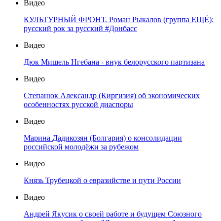
Видео
КУЛЬТУРНЫЙ ФРОНТ. Роман Рыкалов (группа ЕЩЁ):
русский рок за русский #Донбасс
Видео
Дюк Мишель Нгебана - внук белорусского партизана
Видео
Степанюк Александр (Киргизия) об экономических
особенностях русской диаспоры
Видео
Марина Дадикозян (Болгария) о консолидации
российской молодёжи за рубежом
Видео
Князь Трубецкой о евразийстве и пути России
Видео
Андрей Якусик о своей работе и будущем Союзного