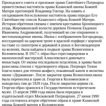
Приходского совета и прихожан храма Святейшего Патриарха
приветствовал настоятель храма Казанской иконы Божией
Матери протоиерей Владимир Гонтар. На память о
сегодняшнем богослужении настоятель храма передал Его
Святейшеству список Казанского образа Божией Матери.
История обретения связана с именем крестьянки Бронницкого
уезда, Жирошкинской волости деревни Починок Евдокии
Ивановны Андрияновой, получившей во сне откровение о
местонахождении иконы. Икона с изображением Богородицы,
восседающей на царском троне в красной порфире с короной
на главе со скипетром и державой в руках и Богомладенцем
на коленях, была найдена в подвале храма Вознесения в
Коломенском. В 1917 г. образ был отреставрирован в
иконописной мастерской Алексеевского девичьего
монастыря. От иконы последовали исцеления, в храмы были
разосланы списки с чудотворного образа. Патриарх Тихон
благословил для чтения акафист, покаянный канон и молитвы
иконе «Державная». После закрытия храма Вознесения икона
была перенесена в храм св. Георгия в Коломенском и
находилась там до 1929 года. После закрытия церкви св.
Георгия образ хранился в Государственном историческом
музее. 15 апреля 1988 года икона была передана в
издательский отдел Московской Патриархии. 27 июня 1990
года состоялось второе обретение образа в храме Казанской
иконы Божией матери в Коломенском.