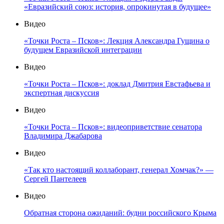
«Евразийский союз: история, опрокинутая в будущее»
Видео
«Точки Роста – Псков»: Лекция Александра Гущина о
будущем Евразийской интеграции
Видео
«Точки Роста – Псков»: доклад Дмитрия Евстафьева и
экспертная дискуссия
Видео
«Точки Роста – Псков»: видеоприветствие сенатора
Владимира Джабарова
Видео
«Так кто настоящий коллаборант, генерал Хомчак?» —
Сергей Пантелеев
Видео
Обратная сторона ожиданий: будни российского Крыма