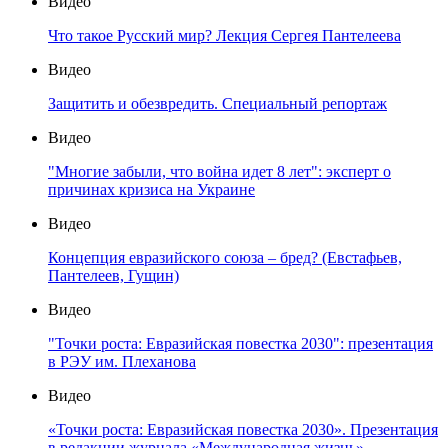
Видео
Что такое Русский мир? Лекция Сергея Пантелеева
Видео
Защитить и обезвредить. Специальный репортаж
Видео
"Многие забыли, что война идет 8 лет": эксперт о
причинах кризиса на Украине
Видео
Концепция евразийского союза – бред? (Евстафьев,
Пантелеев, Гущин)
Видео
"Точки роста: Евразийская повестка 2030": презентация
в РЭУ им. Плеханова
Видео
«Точки роста: Евразийская повестка 2030». Презентация
в редакции журнала «Международная жизнь»