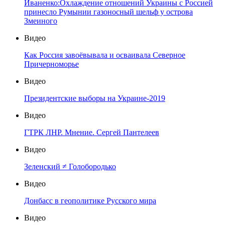
Иваненко:Охлаждение отношений Украины с Россией
принесло Румынии газоносный шельф у острова
Змеиного
Видео
Как Россия завоёвывала и осваивала Северное
Причерноморье
Видео
Президентские выборы на Украине-2019
Видео
ГТРК ЛНР. Мнение. Сергей Пантелеев
Видео
Зеленский ≠ Голобородько
Видео
Донбасс в геополитике Русского мира
Видео