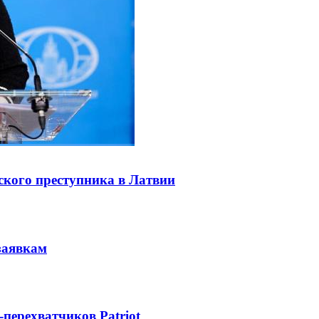
ского преступника в Латвии
заявкам
-перехватчиков Patriot