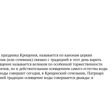
 праздника Крещения, называется по канонам церкви
ик (или сочевник) связано с традицией в этот день варить
вящение называется великим по особенной торжественности
рехов, но и действительным освящением самого естества воды
 воды совершит сегодня, в Крещенский сочельник, Патриарх
вней традиции освящение воды совершается дважды: в