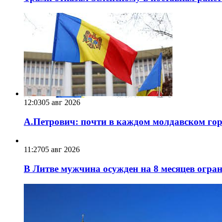
12:03
05 авг 2026
А.Петрович: почти в каждом молдавском горо
11:27
05 авг 2026
В Литве мужчина осужден на 8 месяцев огра