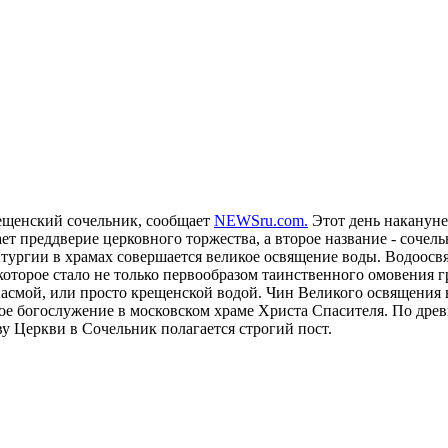
рещенский сочельник, сообщает
NEWSru.com.
Этот день накануне
 преддверие церковного торжества, а второе название - сочельн
литургии в храмах совершается великое освящение воды. Водоос
оторое стало не только первообразом таинственного омовения г
гиасмой, или просто крещенской водой. Чин Великого освящения
ное богослужение в московском храме Христа Спасителя. По дре
у Церкви в Сочельник полагается строгий пост.