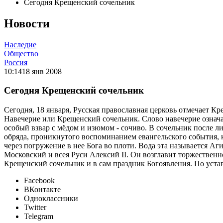
Сегодня Крещенский сочельник
Новости
Наследие
Общество
Россия
10:14
18 янв 2008
Сегодня Крещенский сочельник
Сегодня, 18 января, Русская православная церковь отмечает К
Навечерие или Крещенский сочельник. Слово навечерие означает
особый взвар с мёдом и изюмом - сочиво. В сочельник после 
обряда, проникнутого воспоминанием евангельского события, к
через погружение в нее Бога во плоти. Вода эта называется А
Московский и всея Руси Алексий II. Он возглавит торжествен
Крещенский сочельник и в сам праздник Богоявления. По устав
Facebook
ВКонтакте
Одноклассники
Twitter
Telegram