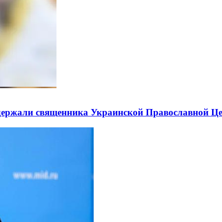
держали священника Украинской Православной Ц