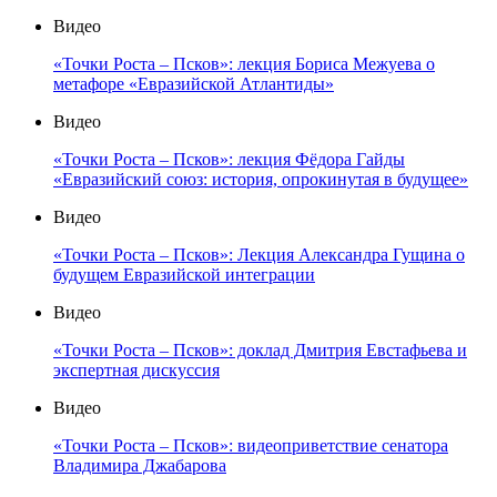
Видео
«Точки Роста – Псков»: лекция Бориса Межуева о
метафоре «Евразийской Атлантиды»
Видео
«Точки Роста – Псков»: лекция Фёдора Гайды
«Евразийский союз: история, опрокинутая в будущее»
Видео
«Точки Роста – Псков»: Лекция Александра Гущина о
будущем Евразийской интеграции
Видео
«Точки Роста – Псков»: доклад Дмитрия Евстафьева и
экспертная дискуссия
Видео
«Точки Роста – Псков»: видеоприветствие сенатора
Владимира Джабарова