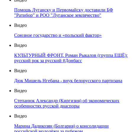
Помощь Луганску и Первомайску доставили БФ
"Ратибор" и РОО "Луганское землячество"
Видео
Союзное государство и «польский фактор»
Видео
КУЛЬТУРНЫЙ ФРОНТ. Роман Рыкалов (группа ЕЩЁ):
русский рок за русский #Донбасс
Видео
Дюк Мишель Нгебана - внук белорусского партизана
Видео
Степанюк Александр (Киргизия) об экономических
особенностях русской диаспоры
Видео
Марина Дадикозян (Болгария) о консолидации
российской молодёжи за рубежом