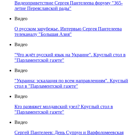
Видеоприветствие Сергея Пантелеева форуму "365-
летие Переяславской рады"
Видео
О русском зарубежье. Интервью Сергея Пантелеева
телеканалу "Большая Азия"
Видео
"Что ждёт русский язык на Украине". Круглый стол в
"Парламентской газете"
Видео
"Украина: эскалация по всем направлениям". Круглый
стол в "Парламентской газете"
Видео
Кто развяжет молдавский узел? Круглый стол в
"Парламентской газете"
Видео
Сергей Пантелеев: День Супрун и Варфоломеевская