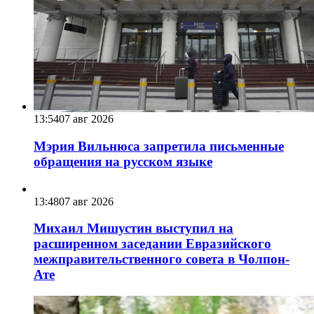
13:54
07 авг 2026
Мэрия Вильнюса запретила письменные
обращения на русском языке
13:48
07 авг 2026
Михаил Мишустин выступил на
расширенном заседании Евразийского
межправительственного совета в Чолпон-
Ате