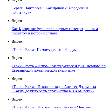
Сергей Пантелеев: «Как привлечь молодёжь в
политику?»
Видео
Как Крещение Руси стало первым интеграционным
проектом в истории славян
Видео
«Точки Роста - Псков»: фильм о Форуме
Видео
«Точки Роста – Псков»: Мастер-класс Юрия Шевцова по
Евразийской политической аналитике
Видео
«Точки Роста – Псков»: лекция Алексея Дзерманта
«Каким должно быть евразийство в XXI-м веке?»
Видео
«Точки Роста – Псков»: лекция Бориса Межуева о