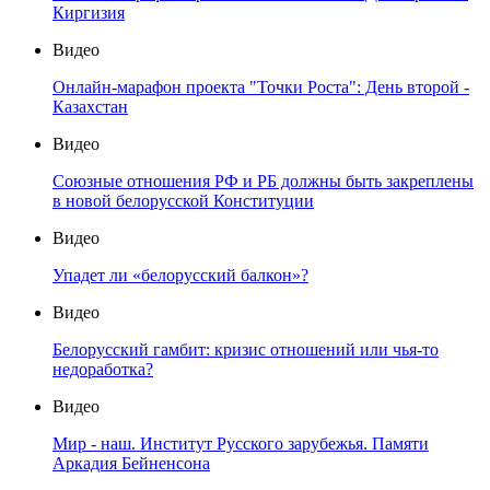
Киргизия
Видео
Онлайн-марафон проекта "Точки Роста": День второй -
Казахстан
Видео
Союзные отношения РФ и РБ должны быть закреплены
в новой белорусской Конституции
Видео
Упадет ли «белорусский балкон»?
Видео
Белорусский гамбит: кризис отношений или чья-то
недоработка?
Видео
Мир - наш. Институт Русского зарубежья. Памяти
Аркадия Бейненсона