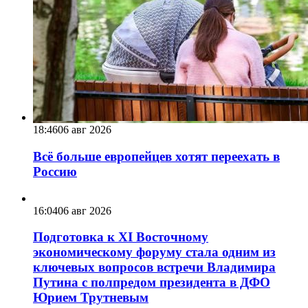
18:46
06 авг 2026
Всё больше европейцев хотят переехать в
Россию
16:04
06 авг 2026
Подготовка к XI Восточному
экономическому форуму стала одним из
ключевых вопросов встречи Владимира
Путина с полпредом президента в ДФО
Юрием Трутневым