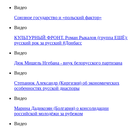
Видео
Союзное государство и «польский фактор»
Видео
КУЛЬТУРНЫЙ ФРОНТ. Роман Рыкалов (группа ЕЩЁ):
русский рок за русский #Донбасс
Видео
Дюк Мишель Нгебана - внук белорусского партизана
Видео
Степанюк Александр (Киргизия) об экономических
особенностях русской диаспоры
Видео
Марина Дадикозян (Болгария) о консолидации
российской молодёжи за рубежом
Видео