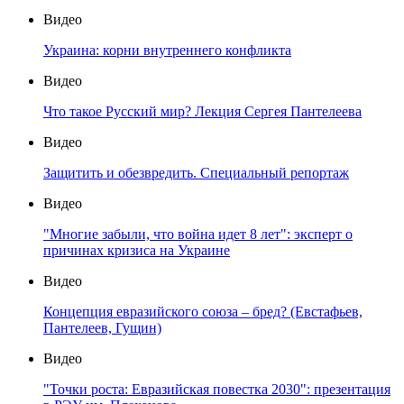
Видео
Украина: корни внутреннего конфликта
Видео
Что такое Русский мир? Лекция Сергея Пантелеева
Видео
Защитить и обезвредить. Специальный репортаж
Видео
"Многие забыли, что война идет 8 лет": эксперт о
причинах кризиса на Украине
Видео
Концепция евразийского союза – бред? (Евстафьев,
Пантелеев, Гущин)
Видео
"Точки роста: Евразийская повестка 2030": презентация