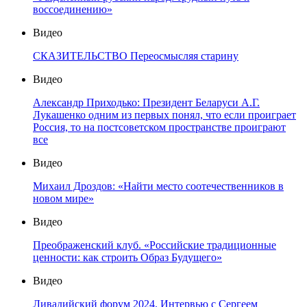
воссоединению»
Видео
СКАЗИТЕЛЬСТВО Переосмысляя старину
Видео
Александр Приходько: Президент Беларуси А.Г.
Лукашенко одним из первых понял, что если проиграет
Россия, то на постсоветском пространстве проиграют
все
Видео
Михаил Дроздов: «Найти место соотечественников в
новом мире»
Видео
Преображенский клуб. «Российские традиционные
ценности: как строить Образ Будущего»
Видео
Ливадийский форум 2024. Интервью с Сергеем