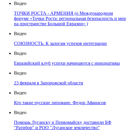
Видео
ТОЧКИ РОСТА - АРМЕНИЯ (о Международном
форуме «Точки Роста: региональная безопасность и мир
на пространстве Большой Евразии» )
Видео
СОЮЗНОСТЬ. К залогам успехов интеграции
Видео
Евразийский клуб успехи начинаются с инициативы
Видео
23 февраля в Запорожской области
Видео
Кто такие русские липоване. Федор Афанасов
Видео
Помощь Луганску и Первомайску доставили БФ
"Ратибор" и РОО "Луганское землячество"