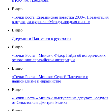
в РЭУ им. Плеханова
Видео
«Точки роста: Евразийская повестка 2030». Презентация
в редакции журнала «Международная жизнь»
Видео
Дзермант и Пантелеев о русскости
Видео
«Точки Роста – Минск»: Фёдор Гайда об исторических
основаниях евразийской интеграции
Видео
«Точки Роста – Минск»: Сергей Пантелеев о
национализме и евразийстве
Видео
«Точки Роста – Минск»: выступление депутата Госдумы
от Севастополя Дмитрия Белика
Видео