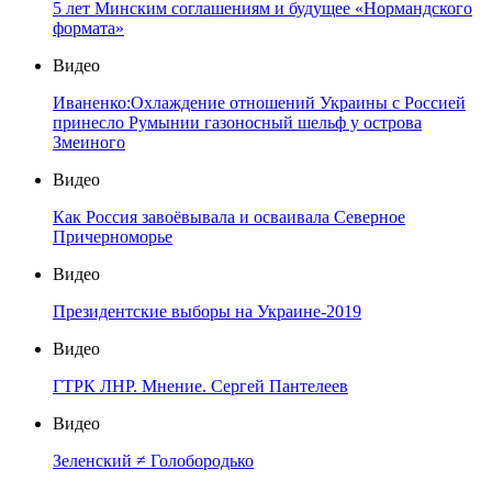
5 лет Минским соглашениям и будущее «Нормандского
формата»
Видео
Иваненко:Охлаждение отношений Украины с Россией
принесло Румынии газоносный шельф у острова
Змеиного
Видео
Как Россия завоёвывала и осваивала Северное
Причерноморье
Видео
Президентские выборы на Украине-2019
Видео
ГТРК ЛНР. Мнение. Сергей Пантелеев
Видео
Зеленский ≠ Голобородько