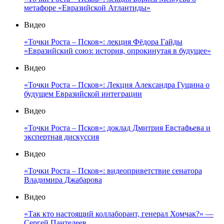
метафоре «Евразийской Атлантиды»
Видео
«Точки Роста – Псков»: лекция Фёдора Гайды
«Евразийский союз: история, опрокинутая в будущее»
Видео
«Точки Роста – Псков»: Лекция Александра Гущина о
будущем Евразийской интеграции
Видео
«Точки Роста – Псков»: доклад Дмитрия Евстафьева и
экспертная дискуссия
Видео
«Точки Роста – Псков»: видеоприветствие сенатора
Владимира Джабарова
Видео
«Так кто настоящий коллаборант, генерал Хомчак?» —
Сергей Пантелеев