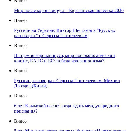
Видео
Мир после коронавируса – Евразийская повестка 2030
Видео
Русские на Украине: Виктор Шестаков в "Русских
разговорах" с Сергеем Пантелеевым
Видео
Пандемия коронавируса, мировой экономический
кризис, ЕАЭС и ЕС: победа изоляционизма?
Видео
Русские разговоры с Сергеем Пантелеевым: Михаил
Дроздов (Китай)
Видео
6 лет Крымской весне: когда ждать международного
признания?
Видео
5 лет Минским соглашениям и будущее «Нормандского