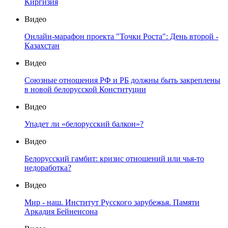
Киргизия
Видео
Онлайн-марафон проекта "Точки Роста": День второй -
Казахстан
Видео
Союзные отношения РФ и РБ должны быть закреплены
в новой белорусской Конституции
Видео
Упадет ли «белорусский балкон»?
Видео
Белорусский гамбит: кризис отношений или чья-то
недоработка?
Видео
Мир - наш. Институт Русского зарубежья. Памяти
Аркадия Бейненсона