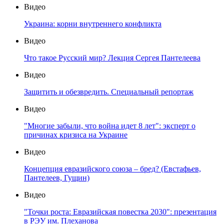
Видео
Украина: корни внутреннего конфликта
Видео
Что такое Русский мир? Лекция Сергея Пантелеева
Видео
Защитить и обезвредить. Специальный репортаж
Видео
"Многие забыли, что война идет 8 лет": эксперт о
причинах кризиса на Украине
Видео
Концепция евразийского союза – бред? (Евстафьев,
Пантелеев, Гущин)
Видео
"Точки роста: Евразийская повестка 2030": презентация
в РЭУ им. Плеханова