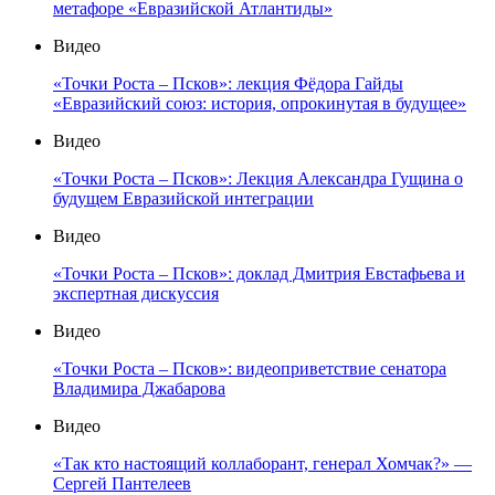
метафоре «Евразийской Атлантиды»
Видео
«Точки Роста – Псков»: лекция Фёдора Гайды
«Евразийский союз: история, опрокинутая в будущее»
Видео
«Точки Роста – Псков»: Лекция Александра Гущина о
будущем Евразийской интеграции
Видео
«Точки Роста – Псков»: доклад Дмитрия Евстафьева и
экспертная дискуссия
Видео
«Точки Роста – Псков»: видеоприветствие сенатора
Владимира Джабарова
Видео
«Так кто настоящий коллаборант, генерал Хомчак?» —
Сергей Пантелеев