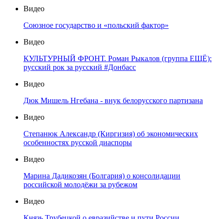
Видео
Союзное государство и «польский фактор»
Видео
КУЛЬТУРНЫЙ ФРОНТ. Роман Рыкалов (группа ЕЩЁ):
русский рок за русский #Донбасс
Видео
Дюк Мишель Нгебана - внук белорусского партизана
Видео
Степанюк Александр (Киргизия) об экономических
особенностях русской диаспоры
Видео
Марина Дадикозян (Болгария) о консолидации
российской молодёжи за рубежом
Видео
Князь Трубецкой о евразийстве и пути России