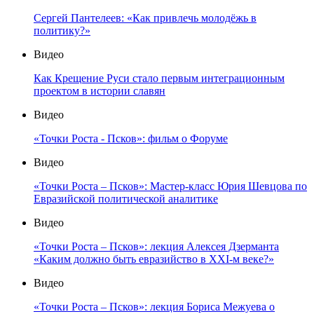
Сергей Пантелеев: «Как привлечь молодёжь в
политику?»
Видео
Как Крещение Руси стало первым интеграционным
проектом в истории славян
Видео
«Точки Роста - Псков»: фильм о Форуме
Видео
«Точки Роста – Псков»: Мастер-класс Юрия Шевцова по
Евразийской политической аналитике
Видео
«Точки Роста – Псков»: лекция Алексея Дзерманта
«Каким должно быть евразийство в XXI-м веке?»
Видео
«Точки Роста – Псков»: лекция Бориса Межуева о