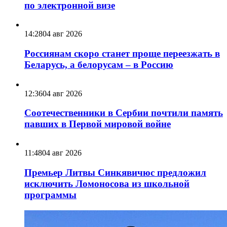
по электронной визе
14:28
04 авг 2026
Россиянам скоро станет проще переезжать в
Беларусь, а белорусам – в Россию
12:36
04 авг 2026
Соотечественники в Сербии почтили память
павших в Первой мировой войне
11:48
04 авг 2026
Премьер Литвы Синкявичюс предложил
исключить Ломоносова из школьной
программы