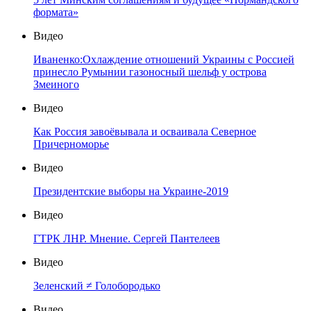
формата»
Видео
Иваненко:Охлаждение отношений Украины с Россией
принесло Румынии газоносный шельф у острова
Змеиного
Видео
Как Россия завоёвывала и осваивала Северное
Причерноморье
Видео
Президентские выборы на Украине-2019
Видео
ГТРК ЛНР. Мнение. Сергей Пантелеев
Видео
Зеленский ≠ Голобородько
Видео