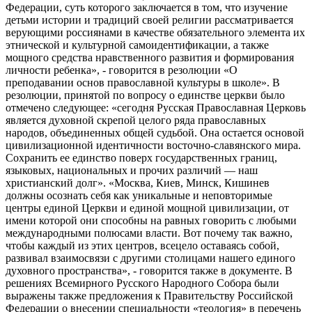
Федерации, суть которого заключается в том, что изучение
детьми истории и традиций своей религии рассматривается
верующими россиянами в качестве обязательного элемента их
этнической и культурной самоидентификации, а также
мощного средства нравственного развития и формирования
личности ребенка», - говорится в резолюции «О
преподавании основ православной культуры в школе». В
резолюции, принятой по вопросу о единстве церкви было
отмечено следующее: «сегодня Русская Православная Церковь
является духовной скрепой целого ряда православных
народов, объединенных общей судьбой. Она остается основой
цивилизационной идентичности восточно-славянского мира.
Сохранить ее единство поверх государственных границ,
языковых, национальных и прочих различий — наш
христианский долг». «Москва, Киев, Минск, Кишинев
должны осознать себя как уникальные и неповторимые
центры единой Церкви и единой мощной цивилизации, от
имени которой они способны на равных говорить с любыми
международными полюсами власти. Вот почему так важно,
чтобы каждый из этих центров, всецело оставаясь собой,
развивал взаимосвязи с другими столицами нашего единого
духовного пространства», - говорится также в документе. В
решениях Всемирного Русского Народного Собора были
выражены также предложения к Правительству Российской
Федерации о внесении специальности «теология» в перечень