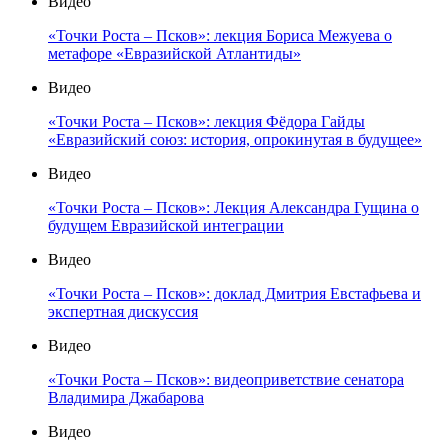
Видео
«Точки Роста – Псков»: лекция Бориса Межуева о
метафоре «Евразийской Атлантиды»
Видео
«Точки Роста – Псков»: лекция Фёдора Гайды
«Евразийский союз: история, опрокинутая в будущее»
Видео
«Точки Роста – Псков»: Лекция Александра Гущина о
будущем Евразийской интеграции
Видео
«Точки Роста – Псков»: доклад Дмитрия Евстафьева и
экспертная дискуссия
Видео
«Точки Роста – Псков»: видеоприветствие сенатора
Владимира Джабарова
Видео