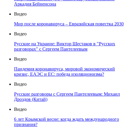
Аркадия Бейненсона
Видео
Мир после коронавируса – Евразийская повестка 2030
Видео
Русские на Украине: Виктор Шестаков в "Русских
разговорах" с Сергеем Пантелеевым
Видео
Пандемия коронавируса, мировой экономический
кризис, ЕАЭС и ЕС: победа изоляционизма?
Видео
Русские разговоры с Сергеем Пантелеевым: Михаил
Дроздов (Китай)
Видео
6 лет Крымской весне: когда ждать международного
признания?