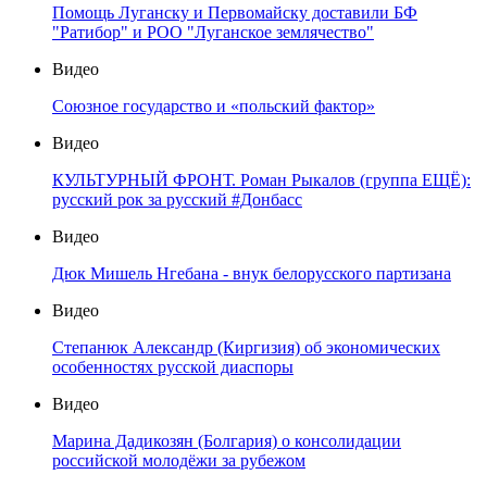
Помощь Луганску и Первомайску доставили БФ
"Ратибор" и РОО "Луганское землячество"
Видео
Союзное государство и «польский фактор»
Видео
КУЛЬТУРНЫЙ ФРОНТ. Роман Рыкалов (группа ЕЩЁ):
русский рок за русский #Донбасс
Видео
Дюк Мишель Нгебана - внук белорусского партизана
Видео
Степанюк Александр (Киргизия) об экономических
особенностях русской диаспоры
Видео
Марина Дадикозян (Болгария) о консолидации
российской молодёжи за рубежом