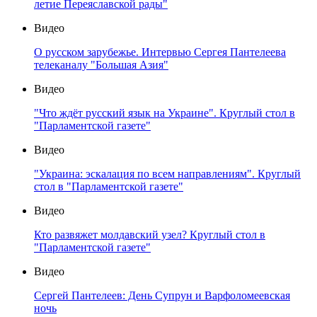
летие Переяславской рады"
Видео
О русском зарубежье. Интервью Сергея Пантелеева
телеканалу "Большая Азия"
Видео
"Что ждёт русский язык на Украине". Круглый стол в
"Парламентской газете"
Видео
"Украина: эскалация по всем направлениям". Круглый
стол в "Парламентской газете"
Видео
Кто развяжет молдавский узел? Круглый стол в
"Парламентской газете"
Видео
Сергей Пантелеев: День Супрун и Варфоломеевская
ночь