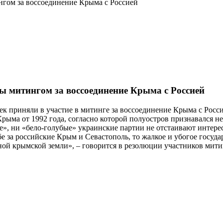
нгом за воссоединение Крыма с Россией
ы митингом за воссоединение Крыма с Россией
ек приняли в участие в митинге за воссоединение Крыма с Росс
ыма от 1992 года, согласно которой полуостров признавался н
», ни «бело-голубые» украинские партии не отстаивают интерес
 за российские Крым и Севастополь, то жалкое и убогое госуда
ной крымской земли», – говорится в резолюции участников мити