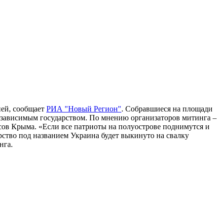
ией, сообщает
РИА "Новый Регион"
. Собравшиеся на площади
езависимым государством. По мнению организаторов митинга –
ов Крыма. «Если все патриоты на полуострове поднимутся и
рство под названием Украина будет выкинуто на свалку
нга.