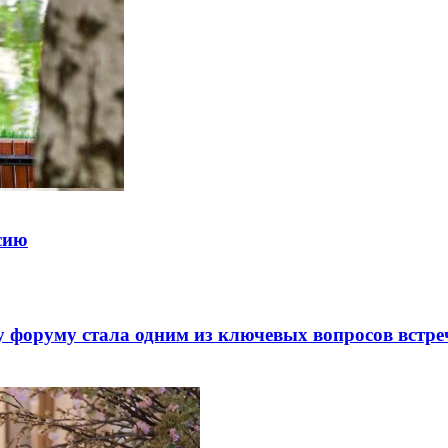
ссию
 форуму стала одним из ключевых вопросов встре