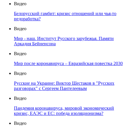
Видео
Белорусский гамбит: кризис отношений или чья-то
недоработка?
Видео
Мир - наш. Институт Русского зарубежья. Памяти
Аркадия Бейненсона
Видео
Мир после коронавируса – Евразийская повестка 2030
Видео
Русские на Украине: Виктор Шестаков в "Русских
разговорах" с Сергеем Пантелеевым
Видео
Пандемия коронавируса, мировой экономический
кризис, ЕАЭС и ЕС: победа изоляционизма?
Видео