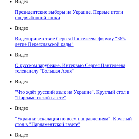
Видео
Президентские выборы на Украине. Первые итоги
предвыборной гонки
Видео
Видеоприветствие Сергея Пантелеева форуму "365-
летие Переяславской рады"
Видео
О русском зарубежье. Интервью Сергея Пантелеева
телеканалу "Большая Азия"
Видео
"Что ждёт русский язык на Украине". Круглый стол в
"Парламентской газете"
Видео
"Украина: эскалация по всем направлениям". Круглый
стол в "Парламентской газете"
Видео