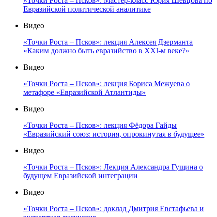
«Точки Роста – Псков»: Мастер-класс Юрия Шевцова по
Евразийской политической аналитике
Видео
«Точки Роста – Псков»: лекция Алексея Дзерманта
«Каким должно быть евразийство в XXI-м веке?»
Видео
«Точки Роста – Псков»: лекция Бориса Межуева о
метафоре «Евразийской Атлантиды»
Видео
«Точки Роста – Псков»: лекция Фёдора Гайды
«Евразийский союз: история, опрокинутая в будущее»
Видео
«Точки Роста – Псков»: Лекция Александра Гущина о
будущем Евразийской интеграции
Видео
«Точки Роста – Псков»: доклад Дмитрия Евстафьева и