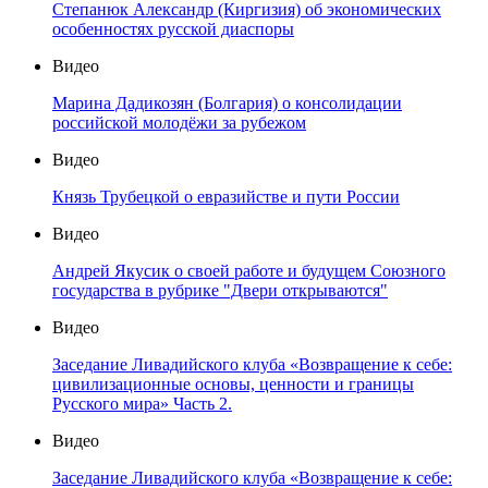
Степанюк Александр (Киргизия) об экономических
особенностях русской диаспоры
Видео
Марина Дадикозян (Болгария) о консолидации
российской молодёжи за рубежом
Видео
Князь Трубецкой о евразийстве и пути России
Видео
Андрей Якусик о своей работе и будущем Союзного
государства в рубрике "Двери открываются"
Видео
Заседание Ливадийского клуба «Возвращение к себе:
цивилизационные основы, ценности и границы
Русского мира» Часть 2.
Видео
Заседание Ливадийского клуба «Возвращение к себе: