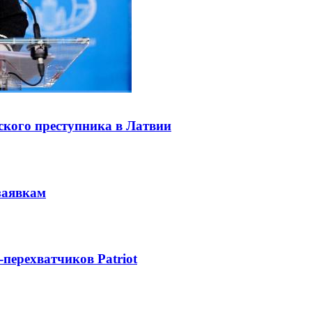
ского преступника в Латвии
заявкам
-перехватчиков Patriot