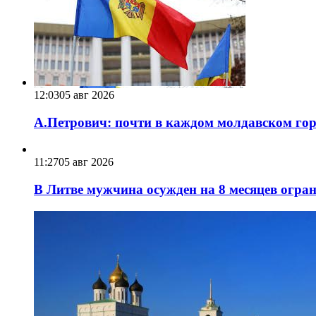
12:03
05 авг 2026
А.Петрович: почти в каждом молдавском горо
11:27
05 авг 2026
В Литве мужчина осужден на 8 месяцев огра