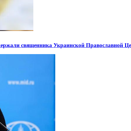
держали священника Украинской Православной Ц