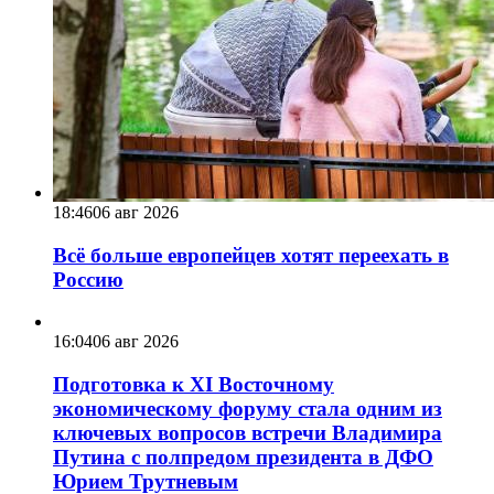
18:46
06 авг 2026
Всё больше европейцев хотят переехать в
Россию
16:04
06 авг 2026
Подготовка к XI Восточному
экономическому форуму стала одним из
ключевых вопросов встречи Владимира
Путина с полпредом президента в ДФО
Юрием Трутневым