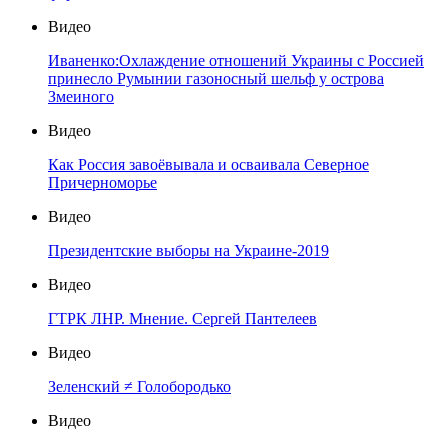
Видео
Иваненко:Охлаждение отношений Украины с Россией
принесло Румынии газоносный шельф у острова
Змеиного
Видео
Как Россия завоёвывала и осваивала Северное
Причерноморье
Видео
Президентские выборы на Украине-2019
Видео
ГТРК ЛНР. Мнение. Сергей Пантелеев
Видео
Зеленский ≠ Голобородько
Видео