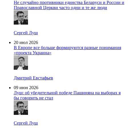
Не случайно противники единства Беларуси и России и
Православной Церкви часто одни и те же люди
Сергей Лущ
20 июл 2026
В Европе все больше формируются разные понимания
«проекта Украина»
Дмитрий Евстафьев
09 июн 2026
Лущ: об убедительной победе Пашиняна на выборах я
бы говорить не стал
Сергей Лущ