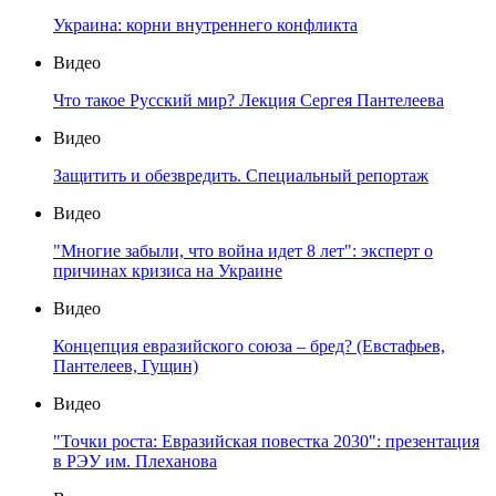
Украина: корни внутреннего конфликта
Видео
Что такое Русский мир? Лекция Сергея Пантелеева
Видео
Защитить и обезвредить. Специальный репортаж
Видео
"Многие забыли, что война идет 8 лет": эксперт о
причинах кризиса на Украине
Видео
Концепция евразийского союза – бред? (Евстафьев,
Пантелеев, Гущин)
Видео
"Точки роста: Евразийская повестка 2030": презентация
в РЭУ им. Плеханова