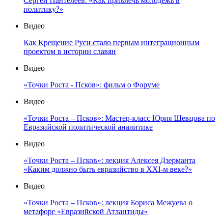
Сергей Пантелеев: «Как привлечь молодёжь в
политику?»
Видео
Как Крещение Руси стало первым интеграционным
проектом в истории славян
Видео
«Точки Роста - Псков»: фильм о Форуме
Видео
«Точки Роста – Псков»: Мастер-класс Юрия Шевцова по
Евразийской политической аналитике
Видео
«Точки Роста – Псков»: лекция Алексея Дзерманта
«Каким должно быть евразийство в XXI-м веке?»
Видео
«Точки Роста – Псков»: лекция Бориса Межуева о
метафоре «Евразийской Атлантиды»