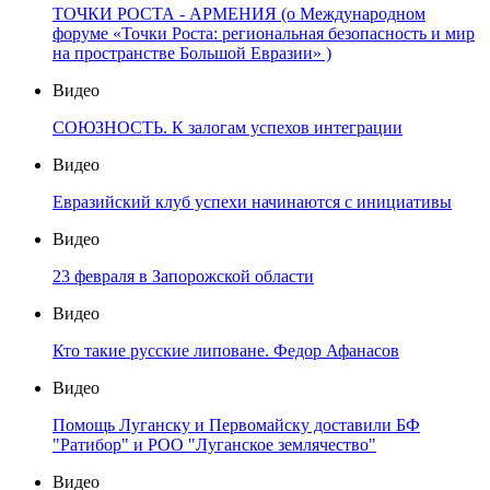
ТОЧКИ РОСТА - АРМЕНИЯ (о Международном
форуме «Точки Роста: региональная безопасность и мир
на пространстве Большой Евразии» )
Видео
СОЮЗНОСТЬ. К залогам успехов интеграции
Видео
Евразийский клуб успехи начинаются с инициативы
Видео
23 февраля в Запорожской области
Видео
Кто такие русские липоване. Федор Афанасов
Видео
Помощь Луганску и Первомайску доставили БФ
"Ратибор" и РОО "Луганское землячество"
Видео