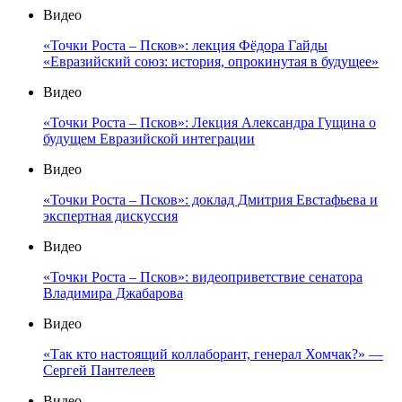
Видео
«Точки Роста – Псков»: лекция Фёдора Гайды
«Евразийский союз: история, опрокинутая в будущее»
Видео
«Точки Роста – Псков»: Лекция Александра Гущина о
будущем Евразийской интеграции
Видео
«Точки Роста – Псков»: доклад Дмитрия Евстафьева и
экспертная дискуссия
Видео
«Точки Роста – Псков»: видеоприветствие сенатора
Владимира Джабарова
Видео
«Так кто настоящий коллаборант, генерал Хомчак?» —
Сергей Пантелеев
Видео