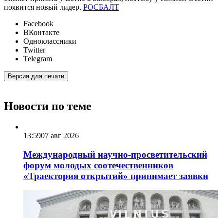
появится новый лидер.
РОСБАЛТ
Facebook
ВКонтакте
Одноклассники
Twitter
Telegram
Версия для печати
Новости по теме
13:59
07 авг 2026
Международный научно-просветительский
форум молодых соотечественников
«Траектория открытий» принимает заявки