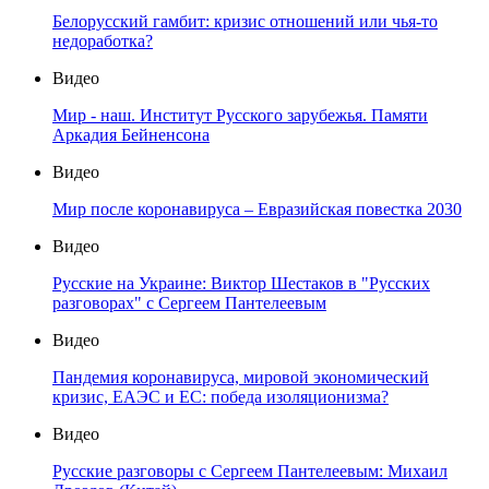
Белорусский гамбит: кризис отношений или чья-то
недоработка?
Видео
Мир - наш. Институт Русского зарубежья. Памяти
Аркадия Бейненсона
Видео
Мир после коронавируса – Евразийская повестка 2030
Видео
Русские на Украине: Виктор Шестаков в "Русских
разговорах" с Сергеем Пантелеевым
Видео
Пандемия коронавируса, мировой экономический
кризис, ЕАЭС и ЕС: победа изоляционизма?
Видео
Русские разговоры с Сергеем Пантелеевым: Михаил