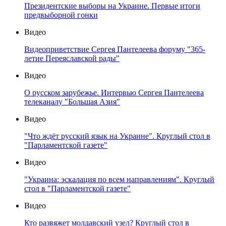
Президентские выборы на Украине. Первые итоги
предвыборной гонки
Видео
Видеоприветствие Сергея Пантелеева форуму "365-
летие Переяславской рады"
Видео
О русском зарубежье. Интервью Сергея Пантелеева
телеканалу "Большая Азия"
Видео
"Что ждёт русский язык на Украине". Круглый стол в
"Парламентской газете"
Видео
"Украина: эскалация по всем направлениям". Круглый
стол в "Парламентской газете"
Видео
Кто развяжет молдавский узел? Круглый стол в