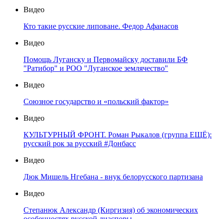
Видео
Кто такие русские липоване. Федор Афанасов
Видео
Помощь Луганску и Первомайску доставили БФ
"Ратибор" и РОО "Луганское землячество"
Видео
Союзное государство и «польский фактор»
Видео
КУЛЬТУРНЫЙ ФРОНТ. Роман Рыкалов (группа ЕЩЁ):
русский рок за русский #Донбасс
Видео
Дюк Мишель Нгебана - внук белорусского партизана
Видео
Степанюк Александр (Киргизия) об экономических
особенностях русской диаспоры