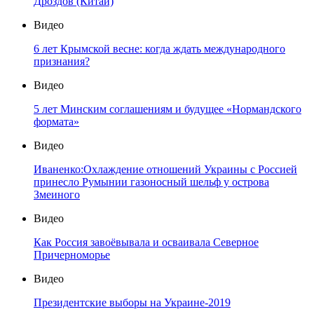
Дроздов (Китай)
Видео
6 лет Крымской весне: когда ждать международного
признания?
Видео
5 лет Минским соглашениям и будущее «Нормандского
формата»
Видео
Иваненко:Охлаждение отношений Украины с Россией
принесло Румынии газоносный шельф у острова
Змеиного
Видео
Как Россия завоёвывала и осваивала Северное
Причерноморье
Видео
Президентские выборы на Украине-2019