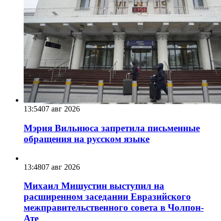
13:54
07 авг 2026
Мэрия Вильнюса запретила письменные
обращения на русском языке
13:48
07 авг 2026
Михаил Мишустин выступил на
расширенном заседании Евразийского
межправительственного совета в Чолпон-
Ате