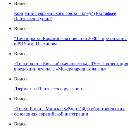
Видео
Концепция евразийского союза – бред? (Евстафьев,
Пантелеев, Гущин)
Видео
"Точки роста: Евразийская повестка 2030": презентация
в РЭУ им. Плеханова
Видео
«Точки роста: Евразийская повестка 2030». Презентация
в редакции журнала «Международная жизнь»
Видео
Дзермант и Пантелеев о русскости
Видео
«Точки Роста – Минск»: Фёдор Гайда об исторических
основаниях евразийской интеграции
Видео