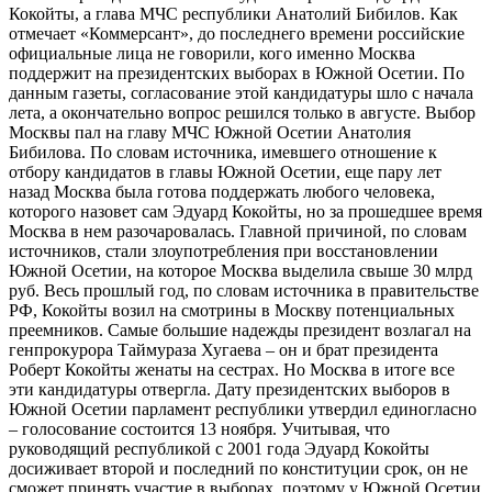
Кокойты, а глава МЧС республики Анатолий Бибилов. Как
отмечает «Коммерсант», до последнего времени российские
официальные лица не говорили, кого именно Москва
поддержит на президентских выборах в Южной Осетии. По
данным газеты, согласование этой кандидатуры шло с начала
лета, а окончательно вопрос решился только в августе. Выбор
Москвы пал на главу МЧС Южной Осетии Анатолия
Бибилова. По словам источника, имевшего отношение к
отбору кандидатов в главы Южной Осетии, еще пару лет
назад Москва была готова поддержать любого человека,
которого назовет сам Эдуард Кокойты, но за прошедшее время
Москва в нем разочаровалась. Главной причиной, по словам
источников, стали злоупотребления при восстановлении
Южной Осетии, на которое Москва выделила свыше 30 млрд
руб. Весь прошлый год, по словам источника в правительстве
РФ, Кокойты возил на смотрины в Москву потенциальных
преемников. Самые большие надежды президент возлагал на
генпрокурора Таймураза Хугаева – он и брат президента
Роберт Кокойты женаты на сестрах. Но Москва в итоге все
эти кандидатуры отвергла. Дату президентских выборов в
Южной Осетии парламент республики утвердил единогласно
– голосование состоится 13 ноября. Учитывая, что
руководящий республикой с 2001 года Эдуард Кокойты
досиживает второй и последний по конституции срок, он не
сможет принять участие в выборах, поэтому у Южной Осетии