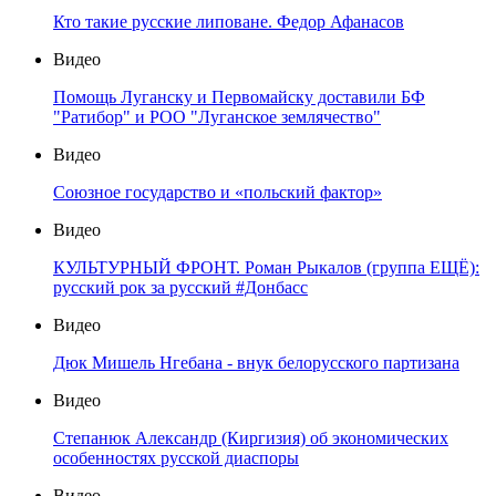
Кто такие русские липоване. Федор Афанасов
Видео
Помощь Луганску и Первомайску доставили БФ
"Ратибор" и РОО "Луганское землячество"
Видео
Союзное государство и «польский фактор»
Видео
КУЛЬТУРНЫЙ ФРОНТ. Роман Рыкалов (группа ЕЩЁ):
русский рок за русский #Донбасс
Видео
Дюк Мишель Нгебана - внук белорусского партизана
Видео
Степанюк Александр (Киргизия) об экономических
особенностях русской диаспоры
Видео