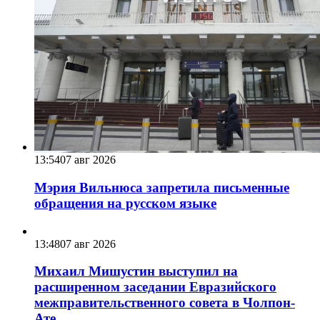
13:54
07 авг 2026
Мэрия Вильнюса запретила письменные
обращения на русском языке
13:48
07 авг 2026
Михаил Мишустин выступил на
расширенном заседании Евразийского
межправительственного совета в Чолпон-
Ате