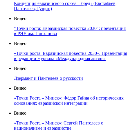
Концепция евразийского союза – бред? (Евстафьев,
Пантелеев, Гущин)
Видео
"Точки роста: Евразийская повестка 2030": презентация
в РЭУ им. Плеханова
Видео
«Точки роста: Евразийская повестка 2030». Презентация
в редакции журнала «Международная жизнь»
Видео
Дзермант и Пантелеев о русскости
Видео
«Точки Роста – Минск»: Фёдор Гайда об исторических
основаниях евразийской интеграции
Видео
«Точки Роста – Минск»: Сергей Пантелеев о
национализме и евразийстве