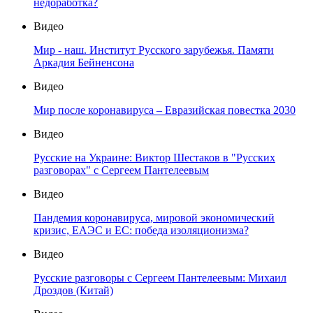
недоработка?
Видео
Мир - наш. Институт Русского зарубежья. Памяти
Аркадия Бейненсона
Видео
Мир после коронавируса – Евразийская повестка 2030
Видео
Русские на Украине: Виктор Шестаков в "Русских
разговорах" с Сергеем Пантелеевым
Видео
Пандемия коронавируса, мировой экономический
кризис, ЕАЭС и ЕС: победа изоляционизма?
Видео
Русские разговоры с Сергеем Пантелеевым: Михаил
Дроздов (Китай)