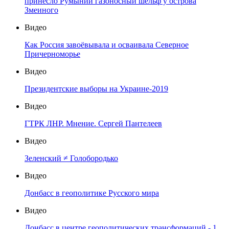
принесло Румынии газоносный шельф у острова
Змеиного
Видео
Как Россия завоёвывала и осваивала Северное
Причерноморье
Видео
Президентские выборы на Украине-2019
Видео
ГТРК ЛНР. Мнение. Сергей Пантелеев
Видео
Зеленский ≠ Голобородько
Видео
Донбасс в геополитике Русского мира
Видео
Донбасс в центре геополитических трансформаций - 1