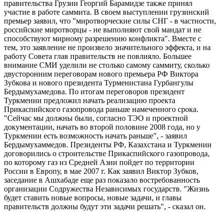
правительства Грузии Георгий Барамидзе также принял
участие в работе саммита. В своем выступлении грузинский
премьер заявил, что "миротворческие силы СНГ - в частности,
российские миротворцы - не выполняют свой мандат и не
способствуют мирному разрешению конфликта". Вместе с
тем, это заявление не произвело значительного эффекта, и на
работу Совета глав правительств не повлияло. Большее
внимание СМИ уделили не столько самому саммиту, сколько
двусторонним переговорам нового премьера РФ Виктора
Зубкова и нового президента Турменистана Гурбангулы
Бердымухамедова. По итогам переговоров президент
Туркмении предложил начать реализацию проекта
Прикаспийского газопровода раньше намеченного срока.
"Сейчас мы должны были, согласно ТЭО и проектной
документации, начать во второй половине 2008 года, но у
Туркмении есть возможность начать раньше", - заявил
Бердымухаммедов. Президенты РФ, Казахстана и Туркмении
договорились о строительстве Прикаспийского газопровода,
по которому газ из Средней Азии пойдет по территории
России в Европу, в мае 2007 г. Как заявил Виктор Зубков,
заседание в Ашхабаде еще раз показало востребованность
организации Содружества Независимых государств. "Жизнь
будет ставить новые вопросы, новые задачи, и главы
правительств должны будут эти задачи решать", - сказал он.