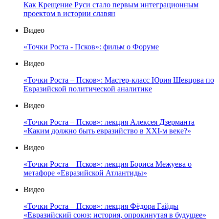
Как Крещение Руси стало первым интеграционным
проектом в истории славян
Видео
«Точки Роста - Псков»: фильм о Форуме
Видео
«Точки Роста – Псков»: Мастер-класс Юрия Шевцова по
Евразийской политической аналитике
Видео
«Точки Роста – Псков»: лекция Алексея Дзерманта
«Каким должно быть евразийство в XXI-м веке?»
Видео
«Точки Роста – Псков»: лекция Бориса Межуева о
метафоре «Евразийской Атлантиды»
Видео
«Точки Роста – Псков»: лекция Фёдора Гайды
«Евразийский союз: история, опрокинутая в будущее»