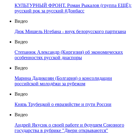
КУЛЬТУРНЫЙ ФРОНТ. Роман Рыкалов (группа ЕЩЁ):
русский рок за русский #Донбасс
Видео
Дюк Мишель Нгебана - внук белорусского партизана
Видео
Степанюк Александр (Киргизия) об экономических
особенностях русской диаспоры
Видео
Марина Дадикозян (Болгария) о консолидации
российской молодёжи за рубежом
Видео
Князь Трубецкой о евразийстве и пути России
Видео
Андрей Якусик о своей работе и будущем Союзного
государства в рубрике "Двери открываются"