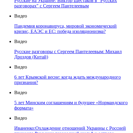
Русские на Украине: Виктор Шестаков в "Русских
разговорах" с Сергеем Пантелеевым
Видео
Пандемия коронавируса, мировой экономический
кризис, ЕАЭС и ЕС: победа изоляционизма?
Видео
Русские разговоры с Сергеем Пантелеевым: Михаил
Дроздов (Китай)
Видео
6 лет Крымской весне: когда ждать международного
признания?
Видео
5 лет Минским соглашениям и будущее «Нормандского
формата»
Видео
Иваненко:Охлаждение отношений Украины с Россией