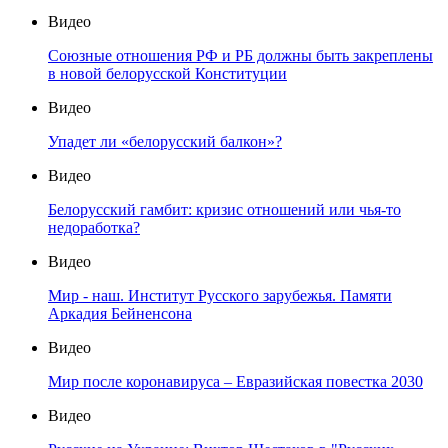
Видео
Союзные отношения РФ и РБ должны быть закреплены
в новой белорусской Конституции
Видео
Упадет ли «белорусский балкон»?
Видео
Белорусский гамбит: кризис отношений или чья-то
недоработка?
Видео
Мир - наш. Институт Русского зарубежья. Памяти
Аркадия Бейненсона
Видео
Мир после коронавируса – Евразийская повестка 2030
Видео