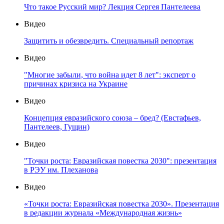
Что такое Русский мир? Лекция Сергея Пантелеева
Видео
Защитить и обезвредить. Специальный репортаж
Видео
"Многие забыли, что война идет 8 лет": эксперт о
причинах кризиса на Украине
Видео
Концепция евразийского союза – бред? (Евстафьев,
Пантелеев, Гущин)
Видео
"Точки роста: Евразийская повестка 2030": презентация
в РЭУ им. Плеханова
Видео
«Точки роста: Евразийская повестка 2030». Презентация
в редакции журнала «Международная жизнь»