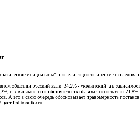
ет
атические инициативы" провели социологические исследования
ом общении русский язык, 34,2% - украинский, а в зависимости
0,2%, в зависимости от обстоятельств оба язык используют 21,8
ков. А это в свою очередь обосновывает правомерность постано
ает Politmonitor.ru.