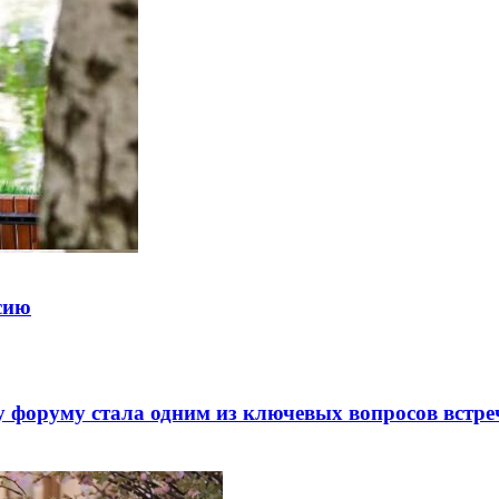
ссию
 форуму стала одним из ключевых вопросов встре