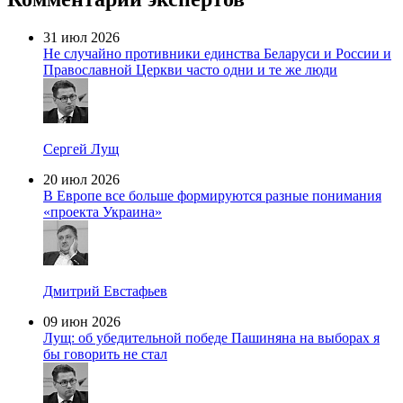
31 июл 2026
Не случайно противники единства Беларуси и России и
Православной Церкви часто одни и те же люди
Сергей Лущ
20 июл 2026
В Европе все больше формируются разные понимания
«проекта Украина»
Дмитрий Евстафьев
09 июн 2026
Лущ: об убедительной победе Пашиняна на выборах я
бы говорить не стал