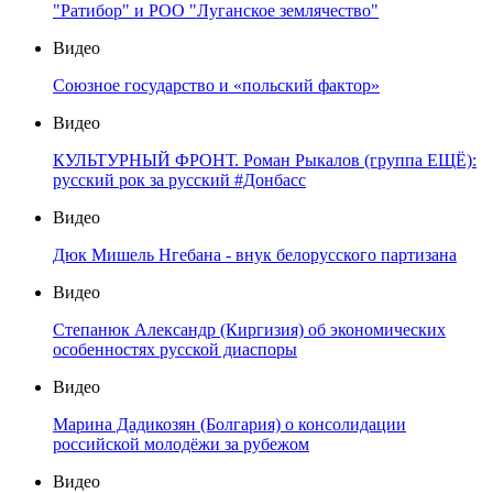
"Ратибор" и РОО "Луганское землячество"
Видео
Союзное государство и «польский фактор»
Видео
КУЛЬТУРНЫЙ ФРОНТ. Роман Рыкалов (группа ЕЩЁ):
русский рок за русский #Донбасс
Видео
Дюк Мишель Нгебана - внук белорусского партизана
Видео
Степанюк Александр (Киргизия) об экономических
особенностях русской диаспоры
Видео
Марина Дадикозян (Болгария) о консолидации
российской молодёжи за рубежом
Видео