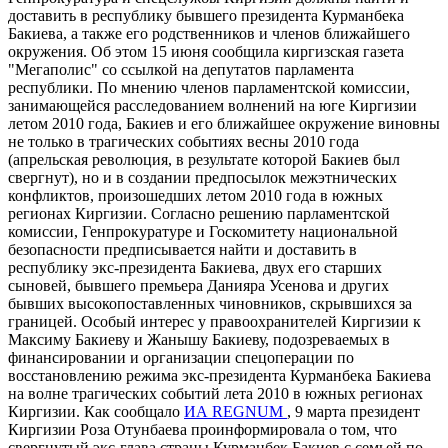
доставить в республику бывшего президента Курманбека
Бакиева, а также его родственников и членов ближайшего
окружения. Об этом 15 июня сообщила киргизская газета
"Мегаполис" со ссылкой на депутатов парламента
республики. По мнению членов парламентской комиссии,
занимающейся расследованием волнений на юге Киргизии
летом 2010 года, Бакиев и его ближайшее окружение виновны
не только в трагических событиях весны 2010 года
(апрельская революция, в результате которой Бакиев был
свергнут), но и в создании предпосылок межэтнических
конфликтов, произошедших летом 2010 года в южных
регионах Киргизии. Согласно решению парламентской
комиссии, Генпрокуратуре и Госкомитету национальной
безопасности предписывается найти и доставить в
республику экс-президента Бакиева, двух его старших
сыновей, бывшего премьера Данияра Усенова и других
бывших высокопоставленных чиновников, скрывшихся за
границей. Особый интерес у правоохранителей Киргизии к
Максиму Бакиеву и Жанышу Бакиеву, подозреваемых в
финансировании и организации спецоперации по
восстановлению режима экс-президента Курманбека Бакиева
на волне трагических событий лета 2010 в южных регионах
Киргизии. Как сообщало
ИА REGNUM
, 9 марта президент
Киргизии Роза Отунбаева проинформировала о том, что
свергнутый экс-глава страны Курманбек Бакиев с семьей по-