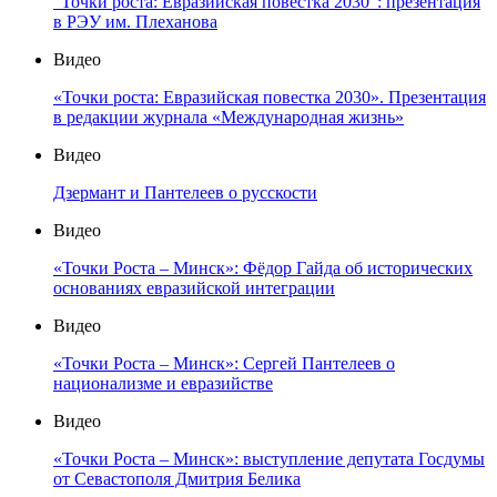
"Точки роста: Евразийская повестка 2030": презентация
в РЭУ им. Плеханова
Видео
«Точки роста: Евразийская повестка 2030». Презентация
в редакции журнала «Международная жизнь»
Видео
Дзермант и Пантелеев о русскости
Видео
«Точки Роста – Минск»: Фёдор Гайда об исторических
основаниях евразийской интеграции
Видео
«Точки Роста – Минск»: Сергей Пантелеев о
национализме и евразийстве
Видео
«Точки Роста – Минск»: выступление депутата Госдумы
от Севастополя Дмитрия Белика