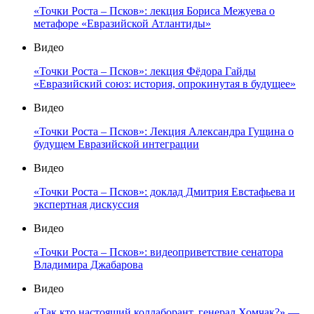
«Точки Роста – Псков»: лекция Бориса Межуева о
метафоре «Евразийской Атлантиды»
Видео
«Точки Роста – Псков»: лекция Фёдора Гайды
«Евразийский союз: история, опрокинутая в будущее»
Видео
«Точки Роста – Псков»: Лекция Александра Гущина о
будущем Евразийской интеграции
Видео
«Точки Роста – Псков»: доклад Дмитрия Евстафьева и
экспертная дискуссия
Видео
«Точки Роста – Псков»: видеоприветствие сенатора
Владимира Джабарова
Видео
«Так кто настоящий коллаборант, генерал Хомчак?» —