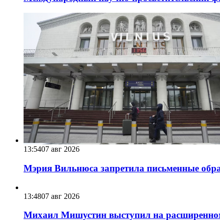
13:54
07 авг 2026
Мэрия Вильнюса запретила письменные обра
13:48
07 авг 2026
Михаил Мишустин выступил на расширенном 