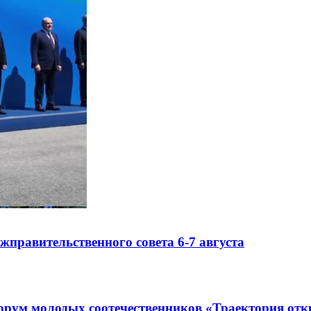
правительственного совета 6-7 августа
рум молодых соотечественников «Траектория отк