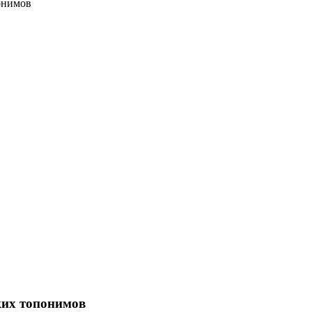
онимов
ких топонимов