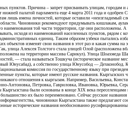
ных пунктов. Причина – запрет присваивать улицам, городам и 
нижней палатой парламента еще 4 марта 2011 года и одобрен Се
м лишь имена личностей, которые оставили «неизгладимый след
и области. Чиновники рекомендуют придумывать кишлакам, аулам
 наименования той части территории, где они расположены. А в
ывать, исходя из наименований населенных пунктов, рядом с к
 административных единиц. Таким образом узбеки пытались изба
х объектов изменят свои названия в этот раз и какая сумма на э
Так, улица Алексея Толстого стала улицей Олой (расположена в
асположена на территории массива Сарикул). Улица Шоахмеда 
остей, — стала называться Тошкуча (историческое название ме
й Юнусабад), а собственно улица Юнусобод — Дехконобод. Кст
ациональная комиссия по государственному языку при президент
ленные пункты, которые имеют русские названия. Кыргызских ч
никакого отношения к кыргызам. Например, Васильевка, Конста
нно-Антоновка, Петровка, Гавриловка, Ивановка, Юрьевка, Сер
 Кыргызстана были основаны в конце XIX века переселенцами из
 большинство их было переименовано. Сейчас русские названия 
нформагентства, чиновники Кыргызстана также предлагают соот
сконные исторические названия необоснованно русифицированн