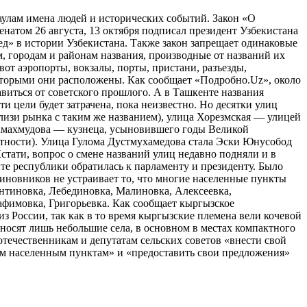
аулам имена людей и исторических событий. Закон «О
натом 26 августа, 13 октября подписал президент Узбекистана
» в истории Узбекистана. Также закон запрещает одинаковые
, городам и районам названия, производные от названий их
от аэропорты, вокзалы, порты, пристани, разъезды,
оторыми они расположены. Как сообщает «Подробно.Uz», около
виться от советского прошлого. А в Ташкенте названия
ти цели будет затрачена, пока неизвестно. Но десятки улиц
близи рынка с таким же названием), улица Хорезмская — улицей
Шамахмудова — кузнеца, усыновившего годы Великой
стности). Улица Гулома Дустмухамедова стала Эски Юнусобод
ати, вопрос о смене названий улиц недавно подняли и в
е республики обратилась к парламенту и президенту. Было
иновников не устраивает то, что многие населенные пункты
нтиновка, Лебединовка, Малиновка, Алексеевка,
афимовка, Григорьевка. Как сообщает кыргызское
 России, так как в то время кыргызские племена вели кочевой
носят лишь небольшие села, в основном в местах компактного
ечественникам и депутатам сельских советов «внести свой
ым населенным пунктам» и «предоставить свои предложения»