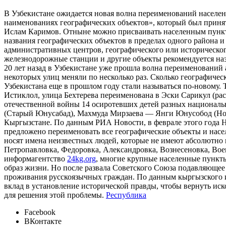
В Узбекистане ожидается новая волна переименований населен
наименованиях географических объектов», который был принят 
Ислам Каримов. Отныне можно присваивать населенным пункта
названия географических объектов в пределах одного района 
административных центров, географического или исторического
железнодорожные станции и другие объекты рекомендуется наз
20 лет назад в Узбекистане уже прошла волна переименований
некоторых улиц меняли по несколько раз. Сколько географически
Узбекистана еще в прошлом году стали называться по-новому. 
Истиклол, улица Бехтерева переименована в Эски Сарикул (р
отечественной войны 14 осиротевших детей разных национальн
(Старый Юнусабад), Махмуда Мирзаева — Янги Юнусобод (Новы
Кыргызстане. По данным РИА Новости, в феврале этого года Н
предложено переименовать все географические объекты и насе
носят имена неизвестных людей, которые не имеют абсолютно 
Петропавловка, Федоровка, Александровка, Вознесеновка, Вое
информагентство
24kg.org
, многие крупные населенные пункты
образ жизни. Но после развала Советского Союза подавляющее
проживания русскоязычных граждан. По данным кыргызского и
вклад в установление исторической правды, чтобы вернуть и
для решения этой проблемы.
Республика
Facebook
ВКонтакте