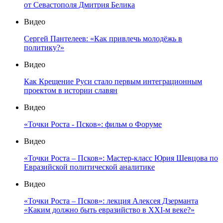
от Севастополя Дмитрия Белика
Видео
Сергей Пантелеев: «Как привлечь молодёжь в
политику?»
Видео
Как Крещение Руси стало первым интеграционным
проектом в истории славян
Видео
«Точки Роста - Псков»: фильм о Форуме
Видео
«Точки Роста – Псков»: Мастер-класс Юрия Шевцова по
Евразийской политической аналитике
Видео
«Точки Роста – Псков»: лекция Алексея Дзерманта
«Каким должно быть евразийство в XXI-м веке?»