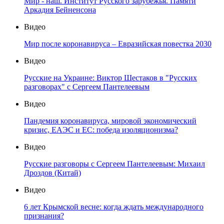
Мир - наш. Институт Русского зарубежья. Памяти
Аркадия Бейненсона
Видео
Мир после коронавируса – Евразийская повестка 2030
Видео
Русские на Украине: Виктор Шестаков в "Русских
разговорах" с Сергеем Пантелеевым
Видео
Пандемия коронавируса, мировой экономический
кризис, ЕАЭС и ЕС: победа изоляционизма?
Видео
Русские разговоры с Сергеем Пантелеевым: Михаил
Дроздов (Китай)
Видео
6 лет Крымской весне: когда ждать международного
признания?