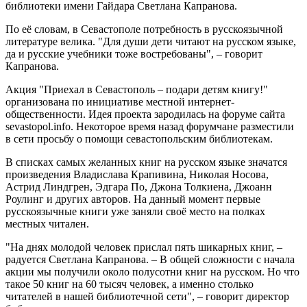
библиотеки имени Гайдара Светлана Капранова.
По её словам, в Севастополе потребность в русскоязычной
литературе велика. "Для души дети читают на русском языке,
да и русские учебники тоже востребованы", – говорит
Капранова.
Акция "Приехал в Севастополь – подари детям книгу!"
организована по инициативе местной интернет-
общественности. Идея проекта зародилась на форуме сайта
sevastopol.info. Некоторое время назад форумчане разместили
в сети просьбу о помощи севастопольским библиотекам.
В списках самых желанных книг на русском языке значатся
произведения Владислава Крапивина, Николая Носова,
Астрид Линдгрен, Эдгара По, Джона Толкиена, Джоанн
Роулинг и других авторов. На данный момент первые
русскоязычные книги уже заняли своё место на полках
местных читален.
"На днях молодой человек прислал пять шикарных книг, –
радуется Светлана Капранова. – В общей сложности с начала
акции мы получили около полусотни книг на русском. Но что
такое 50 книг на 60 тысяч человек, а именно столько
читателей в нашей библиотечной сети", – говорит директор