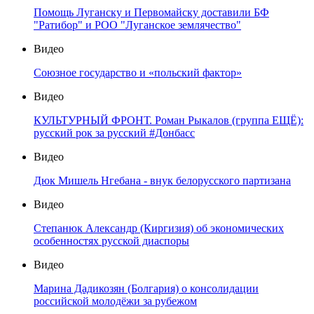
Помощь Луганску и Первомайску доставили БФ
"Ратибор" и РОО "Луганское землячество"
Видео
Союзное государство и «польский фактор»
Видео
КУЛЬТУРНЫЙ ФРОНТ. Роман Рыкалов (группа ЕЩЁ):
русский рок за русский #Донбасс
Видео
Дюк Мишель Нгебана - внук белорусского партизана
Видео
Степанюк Александр (Киргизия) об экономических
особенностях русской диаспоры
Видео
Марина Дадикозян (Болгария) о консолидации
российской молодёжи за рубежом