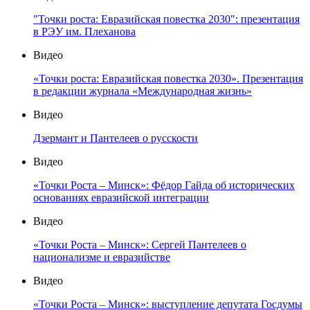
"Точки роста: Евразийская повестка 2030": презентация
в РЭУ им. Плеханова
Видео
«Точки роста: Евразийская повестка 2030». Презентация
в редакции журнала «Международная жизнь»
Видео
Дзермант и Пантелеев о русскости
Видео
«Точки Роста – Минск»: Фёдор Гайда об исторических
основаниях евразийской интеграции
Видео
«Точки Роста – Минск»: Сергей Пантелеев о
национализме и евразийстве
Видео
«Точки Роста – Минск»: выступление депутата Госдумы