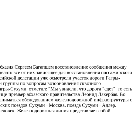
Абхазия Сергеем Багапшем восстановление сообщения между
елать все от них зависящее для восстановления пассажирского
сийской делегации уже осмотрели участок дороги Гагры-
ей группы по вопросам возобновления сквозного
ры-Сухуми, отметил: "Мы увидели, что дорога "едет", то есть
вице-премьер абхазского правительства Леонид Лакербая. Во
 заниматься обследованием железнодорожной инфраструктуры с
ких поездов Сухуми - Москва, поезда Сухуми - Адлер.
 человек. Железнодорожная линия представляет собой