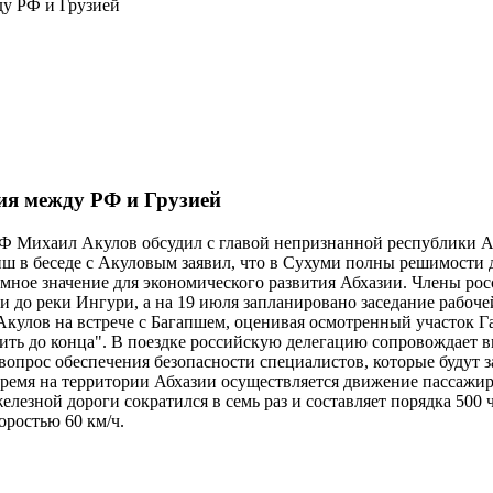
ду РФ и Грузией
ия между РФ и Грузией
РФ Михаил Акулов обсудил с главой непризнанной республики 
пш в беседе с Акуловым заявил, что в Сухуми полны решимости д
омное значение для экономического развития Абхазии. Члены рос
и до реки Ингури, а на 19 июля запланировано заседание рабоч
улов на встрече с Багапшем, оценивая осмотренный участок Гаг
одить до конца". В поездке российскую делегацию сопровождает 
вопрос обеспечения безопасности специалистов, которые будут
ремя на территории Абхазии осуществляется движение пассажирс
елезной дороги сократился в семь раз и составляет порядка 500
ростью 60 км/ч.