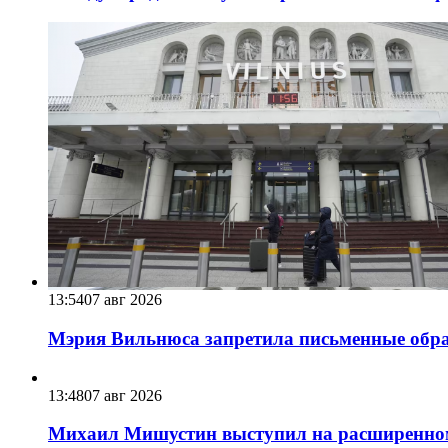
13:54
07 авг 2026
Мэрия Вильнюса запретила письменные обра
13:48
07 авг 2026
Михаил Мишустин выступил на расширенном 