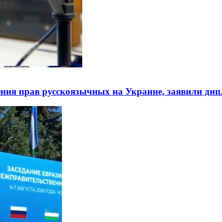
ния прав русскоязычных на Украине, заявили ди