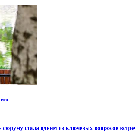
ссию
 форуму стала одним из ключевых вопросов встре