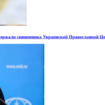
держали священника Украинской Православной Ц