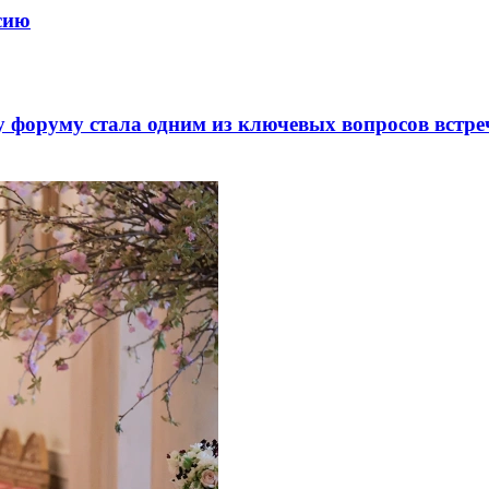
ссию
 форуму стала одним из ключевых вопросов встре