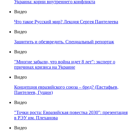
Украина: корни внутреннего конфликта
Видео
Что такое Русский мир? Лекция Сергея Пантелеева
Видео
Защитить и обезвредить. Специальный репортаж
Видео
"Многие забыли, что война идет 8 лет": эксперт о
причинах кризиса на Украине
Видео
Концепция евразийского союза – бред? (Евстафьев,
Пантелеев, Гущин)
Видео
"Точки роста: Евразийская повестка 2030": презентация
в РЭУ им. Плеханова
Видео