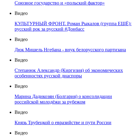
Союзное государство и «польский фактор»
Видео
КУЛЬТУРНЫЙ ФРОНТ. Роман Рыкалов (группа ЕЩЁ):
русский рок за русский #Донбасс
Видео
Дюк Мишель Нгебана - внук белорусского партизана
Видео
Степанюк Александр (Киргизия) об экономических
особенностях русской диаспоры
Видео
Марина Дадикозян (Болгария) о консолидации
российской молодёжи за рубежом
Видео
Князь Трубецкой о евразийстве и пути России
Видео