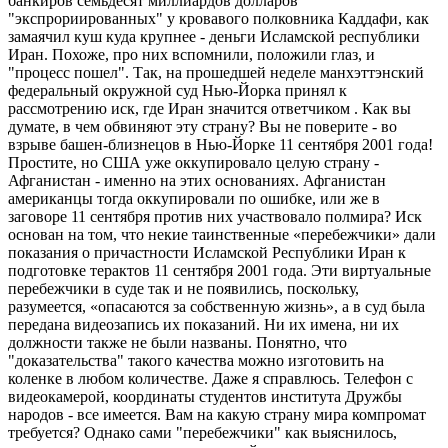
банкиров семьдесят миллиардов долларов
"экспрориированных" у кровавого полковника Каддафи, как
замаячил куш куда крупнее - деньги Исламской республики
Иран. Похоже, про них вспомнили, положили глаз, и
"процесс пошел". Так, на прошедшей неделе манхэттэнский
федеральный окружной суд Нью-Йорка принял к
рассмотрению иск, где Иран значится ответчиком . Как вы
думате, в чем обвиняют эту страну? Вы не поверите - во
взрыве башен-близнецов в Нью-Йорке 11 сентября 2001 года!
Простите, но США уже оккупировало целую страну -
Афганистан - именно на этих основаниях. Афганистан
американцы тогда оккупировали по ошибке, или же в
заговоре 11 сентября против них участвовало полмира? Иск
основан на том, что некие таинственные «перебежчики» дали
показания о причастности Исламской Республики Иран к
подготовке терактов 11 сентября 2001 года. Эти виртуальные
перебежчики в суде так и не появились, поскольку,
разумеется, «опасаются за собственную жизнь», а в суд была
передана видеозапись их показаний. Ни их имена, ни их
должности также не были названы. Понятно, что
"доказательства" такого качества можно изготовить на
коленке в любом количестве. Даже я справлюсь. Телефон с
видеокамерой, координаты студентов института Дружбы
народов - все имеется. Вам на какую страну мира компромат
требуется? Однако сами "перебежчики" как выяснилось,