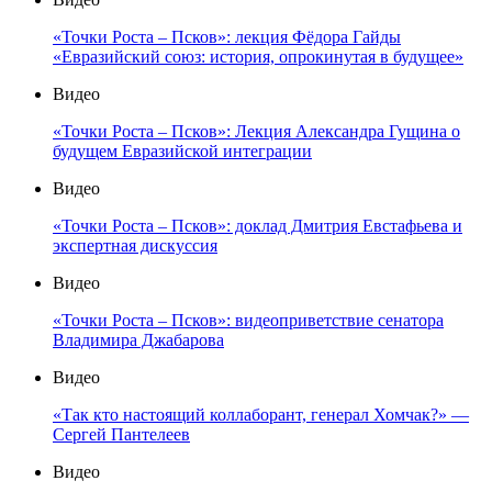
«Точки Роста – Псков»: лекция Фёдора Гайды
«Евразийский союз: история, опрокинутая в будущее»
Видео
«Точки Роста – Псков»: Лекция Александра Гущина о
будущем Евразийской интеграции
Видео
«Точки Роста – Псков»: доклад Дмитрия Евстафьева и
экспертная дискуссия
Видео
«Точки Роста – Псков»: видеоприветствие сенатора
Владимира Джабарова
Видео
«Так кто настоящий коллаборант, генерал Хомчак?» —
Сергей Пантелеев
Видео