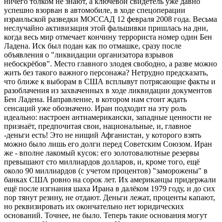
ничего толком не знают, а ключевой свидетель уже давно
успешно взорван в автомобиле, в ходе спецоперации
израильской разведки МОССАД 12 февраля 2008 года. Весьма
неслучайно активизация этой фальшивки пришлась на дни,
когда весь мир отмечает кончину террориста номер один Бен
Ладена. Иск был подан как по отмашке, сразу после
объявления о "ликвидации организатора взрывов
небоскрёбов". Место главного злодея свободно, а разве можно
жить без такого важного персонажа? Нетрудно предсказать,
что ближе к выборам в США всплывут потрясающие факты и
разоблачения из захваченных в ходе ликвидации документов
Бен Ладена. Направление, в котором нам стоит ждать
сенсаций уже обозначено. Иран подходит на эту роль
идеально: настроен антиамерикански, западные ценности не
признаёт, предпочитая свои, национальные, и, главное
-деньги есть! Это не нищий Афганистан, у которого взять
можно было лишь его долги перед Советским Союзом. Иран
же - вполне лакомый кусок: его золотовалютные резервы
превышают сто миллиардов долларов, и, кроме того, ещё
около 90 миллиардов (с учетом процентов) "заморожены" в
банках США ровно на сорок лет. Их американцы придержали
ещё после изгнания шаха Ирана в далёком 1979 году, и до сих
пор тянут резину, не отдают. Деньги лежат, проценты капают,
но реквизировать их окончательно нет юридических
оснований. Точнее, не было. Теперь такие основания могут