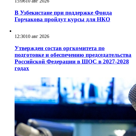
15:06
10 авг 2026
В Узбекистане при поддержке Фонда
Горчакова пройдут курсы для НКО
12:30
10 авг 2026
Утвержден состав оргкомитета по
подготовке и обеспечению председательства
Российской Федерации в ШОС в 2027-2028
годах