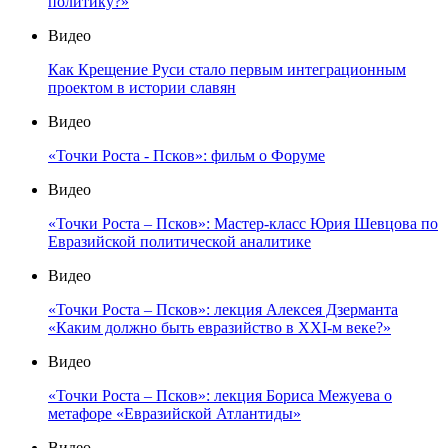
политику?»
Видео
Как Крещение Руси стало первым интеграционным
проектом в истории славян
Видео
«Точки Роста - Псков»: фильм о Форуме
Видео
«Точки Роста – Псков»: Мастер-класс Юрия Шевцова по
Евразийской политической аналитике
Видео
«Точки Роста – Псков»: лекция Алексея Дзерманта
«Каким должно быть евразийство в XXI-м веке?»
Видео
«Точки Роста – Псков»: лекция Бориса Межуева о
метафоре «Евразийской Атлантиды»
Видео