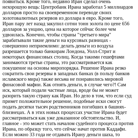
появиться. Кроме того, недавно Иран сделал очень
нехорошую вещь: Центробанк Ирана заработал 5 миллиардов
долларов просто на своевременном переводе своих
золотовалютных резервов из доллара в евро. Кроме того,
Иран пару лет назад закупил сотни тонн золота по цене 656
долларов за унцию, цена на которое сейчас более чем
удвоилась. Конечно, чтобы страны "третьего мира"
зарабатывали такие деньги на курсовых разницах -
совершенно неприемлимо: делать деньги из воздуха
разрешается только банкирам Лондона, Уолл-Стрит и
некоторых финансовых столиц. Когда такими гешефтами
занимаются третьи страны, это рассматривается как
покушение на основы миропорядка. Решение Ирана резко
сократить свои резервы в западных банках (в пользу банков
исламского мира) также весьма не понравились мировой
финасовой мафии. Как отнять деньги, в случае чего?! Сам
иск, который подали частные лица, вроде бы не может
разорить такую страну как Иран. Но дело в том, что если суд
примет положительное решение, подобные иски смогут
подать десятки тысяч родственников погибших в башнях-
близнецах. А в этих новых процессах участие Ирана будет
рассматриваться как уже доказанное обстоятельство. И,
главное - это может стать началом судебного процесса против
Ирана, по образцу того, что сейчас начат против Каддафи.
Если можно 33 года не отдавать Ирану деньги шаха, то