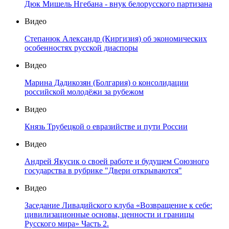
Дюк Мишель Нгебана - внук белорусского партизана
Видео
Степанюк Александр (Киргизия) об экономических
особенностях русской диаспоры
Видео
Марина Дадикозян (Болгария) о консолидации
российской молодёжи за рубежом
Видео
Князь Трубецкой о евразийстве и пути России
Видео
Андрей Якусик о своей работе и будущем Союзного
государства в рубрике "Двери открываются"
Видео
Заседание Ливадийского клуба «Возвращение к себе:
цивилизационные основы, ценности и границы
Русского мира» Часть 2.