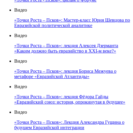
Видео
«Точки Роста – Псков»: Мастер-класс Юрия Шевцова по
Евразийской политической аналитике
Видео
«Точки Роста – Псков»: лекция Алексея Дзерманта
«Каким должно быть евразийство в XXI-м веке?»
Видео
«Точки Роста – Псков»: лекция Бориса Межуева о
метафоре «Евразийской Атлантиды»
Видео
«Точки Роста – Псков»: лекция Фёдора Гайды
«Евразийский союз: история, опрокинутая в будущее»
Видео
«Точки Роста – Псков»: Лекция Александра Гущина о
будущем Евразийской интеграции