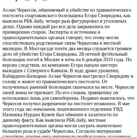
Аслан Черкесов, обвиняемый в убийстве из травматического
пистолета спартаковского болельщика Егора Свиридова, как
выяснила РБК daily, четыре раза фигурировал в уголовных
делах. Однако каждый раз все дела закрывались по
примирению сторон. Эксперты и источники в
правоохранительных органах говорят, что этому могли
способствовать родственные связи Черкесова в местной
милиции. В Мосгорсуде почти два месяца слушается громкое
дело об убийстве Егора Свиридова. 28-летний футбольный
болельщик погиб в Москве в ночь на 6 декабря 2010 года. По
версии следствия, на компанию Егора напали шестеро
выходцев с Северного Кавказа. В ходе драки уроженец
Кабардино-Балкарии Аслан Черкесов выстрелил Свиридову в
голову и живот из травматического пистолета. От
полученных ранений болельщик скончался на месте. Черкесов
своей вины не признает. По его словам, травматику он
использовал лишь для самообороны. Недавно выяснилось, что
Черкесов получил разрешение на пистолет незаконно. В мае
этого года экс-начальник лицензионного отделения УВД
Нальчика Нурдин Кужев был обвинен в халатности по
данному факту. Как выяснила РБК daily, местные
правоохранительные органы могли сыграть значительно
большую роль в судьбе Черкесова. Согласно материалам
следствия, против него четырежды возбуждались уголовные