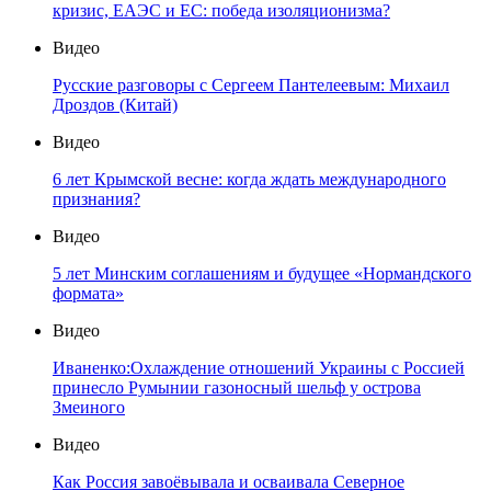
кризис, ЕАЭС и ЕС: победа изоляционизма?
Видео
Русские разговоры с Сергеем Пантелеевым: Михаил
Дроздов (Китай)
Видео
6 лет Крымской весне: когда ждать международного
признания?
Видео
5 лет Минским соглашениям и будущее «Нормандского
формата»
Видео
Иваненко:Охлаждение отношений Украины с Россией
принесло Румынии газоносный шельф у острова
Змеиного
Видео
Как Россия завоёвывала и осваивала Северное