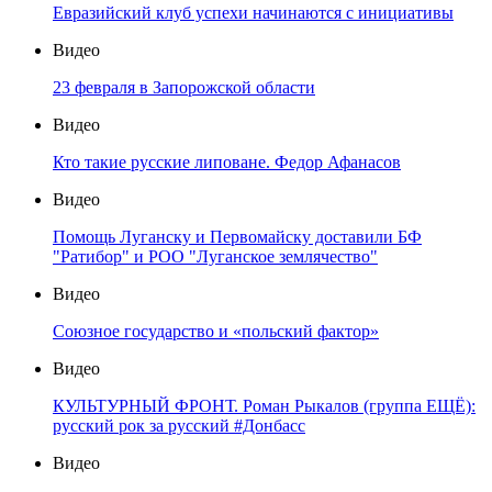
Евразийский клуб успехи начинаются с инициативы
Видео
23 февраля в Запорожской области
Видео
Кто такие русские липоване. Федор Афанасов
Видео
Помощь Луганску и Первомайску доставили БФ
"Ратибор" и РОО "Луганское землячество"
Видео
Союзное государство и «польский фактор»
Видео
КУЛЬТУРНЫЙ ФРОНТ. Роман Рыкалов (группа ЕЩЁ):
русский рок за русский #Донбасс
Видео