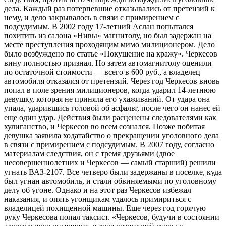
дела. Каждый раз потерпевшие отказывались от претензий к
нему, и дело закрывалось в связи с примирением с
подсудимым. В 2002 году 17-летний Аслан попытался
похитить из салона «Нивы» магнитолу, но был задержан на
месте преступления проходящим мимо милиционером. Дело
было возбуждено по статье «Покушение на кражу». Черкесов
вину полностью признал. Но затем автомагнитолу оценили
по остаточной стоимости — всего в 600 руб., а владелец
автомобиля отказался от претензий. Через год Черкесов вновь
попал в поле зрения милиционеров, когда ударил 14-летнюю
девушку, которая не приняла его ухаживаний. От удара она
упала, ударившись головой об асфальт, после чего он нанес ей
еще один удар. Действия были расценены следователями как
хулиганство, и Черкесов во всем сознался. Позже побитая
девушка заявила ходатайство о прекращении уголовного дела
в связи с примирением с подсудимым. В 2007 году, согласно
материалам следствия, он с тремя друзьями (двое
несовершеннолетних и Черкесов — самый старший) решили
угнать ВАЗ-2107. Все четверо были задержаны в поселке, куда
был угнан автомобиль, и стали обвиняемыми по уголовному
делу об угоне. Однако и на этот раз Черкесов избежал
наказания, и опять угонщикам удалось примириться с
владелицей похищенной машины. Еще через год горячую
руку Черкесова попал таксист. «Черкесов, будучи в состоянии