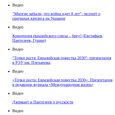
Видео
"Многие забыли, что война идет 8 лет": эксперт о
причинах кризиса на Украине
Видео
Концепция евразийского союза – бред? (Евстафьев,
Пантелеев, Гущин)
Видео
"Точки роста: Евразийская повестка 2030": презентация
в РЭУ им. Плеханова
Видео
«Точки роста: Евразийская повестка 2030». Презентация
в редакции журнала «Международная жизнь»
Видео
Дзермант и Пантелеев о русскости
Видео