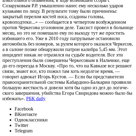
алкогольного опьянения, в ходе возникшей ссоры с
Созаруковым Р.Р. умышленно нанес ему несколько ударов
кулаками по лицу. В результате тому были причинены:
закрытый перелом костей носа, ссадины головы,
кровоподтеки...» — сообщается в четвертом возбужденном
против Черкесова уголовном деле. Таксист провел в больнице
месяц, но это не помешало ему по выходу тут же простить
избившего его. Уже в 2010 году патрульные остановили
автомобиль без номеров, за рулем которого оказался Черкесов,
а в салоне позже обнаружили патрон калибра 5,45 мм. Этот
инцидент никак не отразился на судьбе водителя. Все эти
преступления были совершены Черкесовым в Наль­чике, еще
до его переезда в Москву. «Про то, что на Кавказе все решают
связи, знают все, кто пожил там хоть недолгое время, —
говорит адвокат Игорь Кустов. — Если бы представители
правоохранительной системы Кабардино-Балкарии проявили
большую жесткость и довели хотя бы одно из дел до логиче­
ского завершения, убийства Егора Свиридова можно было бы
избежать».
РБК daily
Facebook
ВКонтакте
Одноклассники
Twitter
Telegram