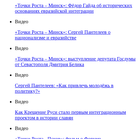
«Точки Роста – Минск»: Фёдор Гайда об исторических
основаниях евразийской интеграции
Видео
«Точки Роста – Минск»: Сергей Пантелеев о
национализме и евразийстве
Видео
«Точки Роста – Минск»: выступление депутата Госдумы
от Севастополя Дмитрия Белика
Видео
Сергей Пантелеев: «Как привлечь молодёжь в
политику?»
Видео
Как Крещение Руси стало первым интеграционным
проектом в истории славян
Видео
«Точки Роста - Псков»: фильм о Форуме