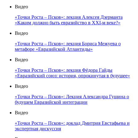
Видео
«Точки Роста – Псков»: лекция Алексея Дзерманта
«Каким должно быть евразийство в XXI-м веке?»
Видео
«Точки Роста – Псков»: лекция Бориса Межуева о
метафоре «Евразийской Атлантиды»
Видео
«Точки Роста – Псков»: лекция Фёдора Гайды
«Евразийский союз: история, опрокинутая в будущее»
Видео
«Точки Роста – Псков»: Лекция Александра Гущина о
будущем Евразийской интеграции
Видео
«Точки Роста – Псков»: доклад Дмитрия Евстафьева и
экспертная дискуссия