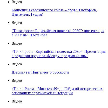
Видео
Концепция евразийского союза – бред? (Евстафьев,
Пантелеев, Гущин)
Видео
"Точки роста: Евразийская повестка 2030": презентация
в РЭУ им. Плеханова
Видео
«Точки роста: Евразийская повестка 2030». Презентация
в редакции журнала «Международная жизнь»
Видео
Дзермант и Пантелеев о русскости
Видео
«Точки Роста – Минск»: Фёдор Гайда об исторических
основаниях евразийской интеграции
Видео