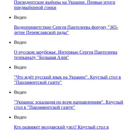
Президентские выборы на Украине. Первые итоги
предвыборной гонки
Видео
Видеоприветствие Сергея Пантелеева форуму "365-
летие Переяславской рады"
Видео
О русском зарубежье. Интервью Сергея Пантелеева
телеканалу "Большая Азия"
Видео
"Что ждёт русский язык на Украине". Круглый стол в
"Парламентской газете"
Видео
"Украина: эскалация по всем направлениям". Круглый
стол в "Парламентской газете"
Видео
Кто развяжет молдавский узел? Круглый стол в