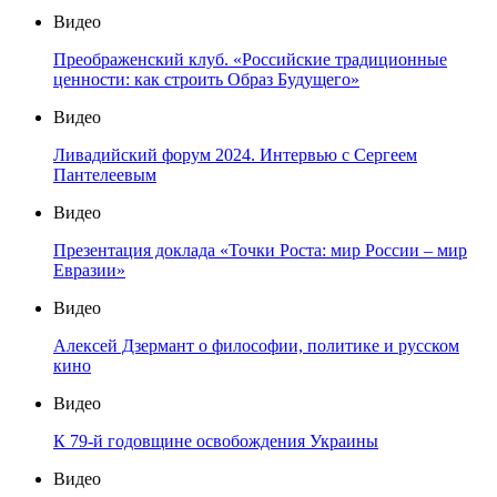
Видео
Преображенский клуб. «Российские традиционные
ценности: как строить Образ Будущего»
Видео
Ливадийский форум 2024. Интервью с Сергеем
Пантелеевым
Видео
Презентация доклада «Точки Роста: мир России – мир
Евразии»
Видео
Алексей Дзермант о философии, политике и русском
кино
Видео
К 79-й годовщине освобождения Украины
Видео