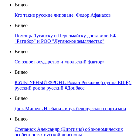
Видео
Кто такие русские липоване. Федор Афанасов
Видео
Помощь Луганску и Первомайску доставили БФ
"Ратибор" и РОО "Луганское землячество"
Видео
Союзное государство и «польский фактор»
Видео
КУЛЬТУРНЫЙ ФРОНТ. Роман Рыкалов (группа ЕЩЁ):
русский рок за русский #Донбасс
Видео
Дюк Мишель Нгебана - внук белорусского партизана
Видео
Степанюк Александр (Киргизия) об экономических
особенностях русской диаспоры