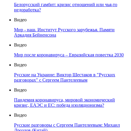
Белорусский гамбит: кризис отношений или чья-то
недоработка?
Видео
Мир - наш. Институт Русского зарубежья. Памяти
Аркадия Бейненсона
Видео
Мир после коронавируса – Евразийская повестка 2030
Видео
Русские на Украине: Виктор Шестаков в "Русских
разговорах" с Сергеем Пантелеевым
Видео
Пандемия коронавируса, мировой экономический
кризис, ЕАЭС и ЕС: победа изоляционизма?
Видео
Русские разговоры с Сергеем Пантелеевым: Михаил
Дроздов (Китай)