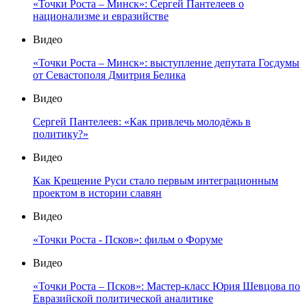
«Точки Роста – Минск»: Сергей Пантелеев о
национализме и евразийстве
Видео
«Точки Роста – Минск»: выступление депутата Госдумы
от Севастополя Дмитрия Белика
Видео
Сергей Пантелеев: «Как привлечь молодёжь в
политику?»
Видео
Как Крещение Руси стало первым интеграционным
проектом в истории славян
Видео
«Точки Роста - Псков»: фильм о Форуме
Видео
«Точки Роста – Псков»: Мастер-класс Юрия Шевцова по
Евразийской политической аналитике