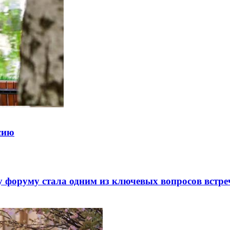
ссию
 форуму стала одним из ключевых вопросов встре