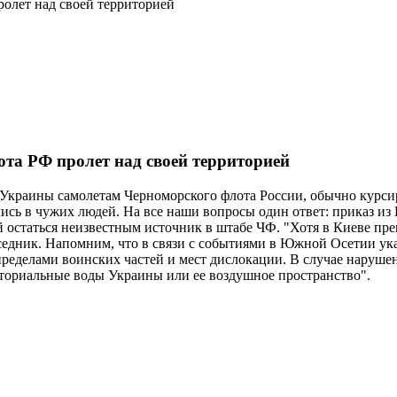
ролет над своей территорией
та РФ пролет над своей территорией
 Украины самолетам Черноморского флота России, обычно курс
ь в чужих людей. На все наши вопросы один ответ: приказ из К
 остаться неизвестным источник в штабе ЧФ. "Хотя в Киеве пре
беседник. Напомним, что в связи с событиями в Южной Осетии у
пределами воинских частей и мест дислокации. В случае нарушен
иториальные воды Украины или ее воздушное пространство".