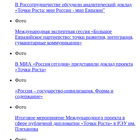
В Россотрудничестве обсудили аналитический доклад
«Точки Роста: мир России - мир Евразии"
Фото
Международная экспертная сессия «Большое
Евразийское партнерство: точки развития, интеграция,
гуманитарные коммуникации»
Фото
В МИА «Россия сегодня» представили доклад проекта
«Точки Роста»
Фото
«Россия – государство-цивилизация. Форма и
содержание»
Фото
Итоговое мероприятие Международного проекта в
сфере публичной дипломатии «Точки Роста» в РЭУ им.
Плеханова
Фото