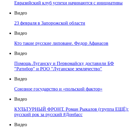
Евразийский клуб успехи начинаются с инициативы
Видео
23 февраля в Запорожской области
Видео
Кто такие русские липоване. Федор Афанасов
Видео
Помощь Луганску и Первомайску доставили БФ
"Ратибор" и РОО "Луганское землячество"
Видео
Союзное государство и «польский фактор»
Видео
КУЛЬТУРНЫЙ ФРОНТ. Роман Рыкалов (группа ЕЩЁ):
русский рок за русский #Донбасс
Видео