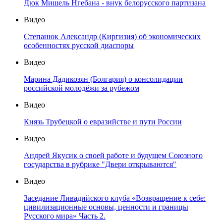
Дюк Мишель Нгебана - внук белорусского партизана
Видео
Степанюк Александр (Киргизия) об экономических
особенностях русской диаспоры
Видео
Марина Дадикозян (Болгария) о консолидации
российской молодёжи за рубежом
Видео
Князь Трубецкой о евразийстве и пути России
Видео
Андрей Якусик о своей работе и будущем Союзного
государства в рубрике "Двери открываются"
Видео
Заседание Ливадийского клуба «Возвращение к себе:
цивилизационные основы, ценности и границы
Русского мира» Часть 2.