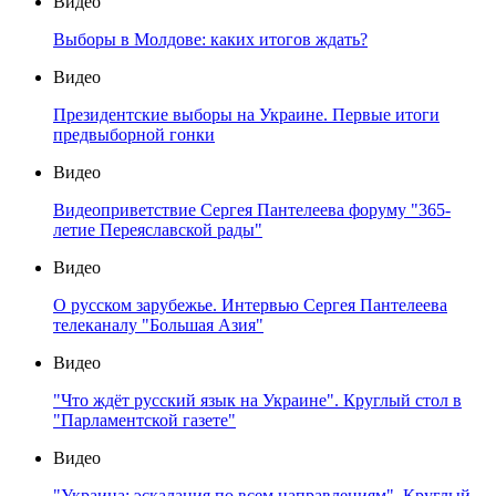
Видео
Выборы в Молдове: каких итогов ждать?
Видео
Президентские выборы на Украине. Первые итоги
предвыборной гонки
Видео
Видеоприветствие Сергея Пантелеева форуму "365-
летие Переяславской рады"
Видео
О русском зарубежье. Интервью Сергея Пантелеева
телеканалу "Большая Азия"
Видео
"Что ждёт русский язык на Украине". Круглый стол в
"Парламентской газете"
Видео
"Украина: эскалация по всем направлениям". Круглый