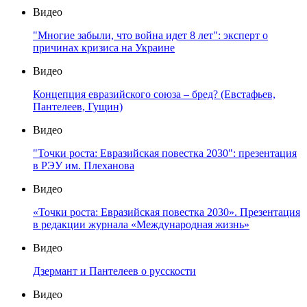
Видео
"Многие забыли, что война идет 8 лет": эксперт о
причинах кризиса на Украине
Видео
Концепция евразийского союза – бред? (Евстафьев,
Пантелеев, Гущин)
Видео
"Точки роста: Евразийская повестка 2030": презентация
в РЭУ им. Плеханова
Видео
«Точки роста: Евразийская повестка 2030». Презентация
в редакции журнала «Международная жизнь»
Видео
Дзермант и Пантелеев о русскости
Видео