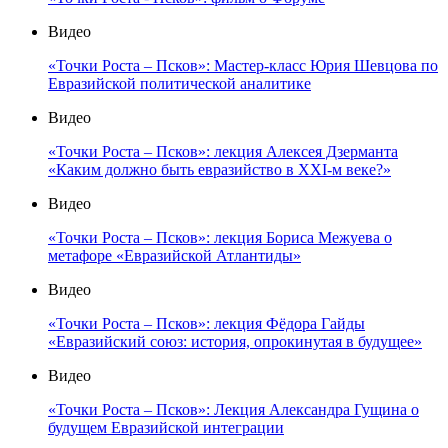
Видео
«Точки Роста – Псков»: Мастер-класс Юрия Шевцова по
Евразийской политической аналитике
Видео
«Точки Роста – Псков»: лекция Алексея Дзерманта
«Каким должно быть евразийство в XXI-м веке?»
Видео
«Точки Роста – Псков»: лекция Бориса Межуева о
метафоре «Евразийской Атлантиды»
Видео
«Точки Роста – Псков»: лекция Фёдора Гайды
«Евразийский союз: история, опрокинутая в будущее»
Видео
«Точки Роста – Псков»: Лекция Александра Гущина о
будущем Евразийской интеграции