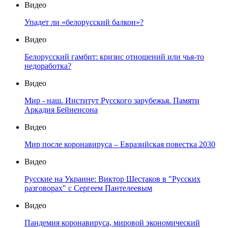
Видео
Упадет ли «белорусский балкон»?
Видео
Белорусский гамбит: кризис отношений или чья-то
недоработка?
Видео
Мир - наш. Институт Русского зарубежья. Памяти
Аркадия Бейненсона
Видео
Мир после коронавируса – Евразийская повестка 2030
Видео
Русские на Украине: Виктор Шестаков в "Русских
разговорах" с Сергеем Пантелеевым
Видео
Пандемия коронавируса, мировой экономический