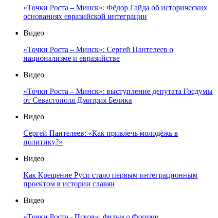
«Точки Роста – Минск»: Фёдор Гайда об исторических
основаниях евразийской интеграции
Видео
«Точки Роста – Минск»: Сергей Пантелеев о
национализме и евразийстве
Видео
«Точки Роста – Минск»: выступление депутата Госдумы
от Севастополя Дмитрия Белика
Видео
Сергей Пантелеев: «Как привлечь молодёжь в
политику?»
Видео
Как Крещение Руси стало первым интеграционным
проектом в истории славян
Видео
«Точки Роста - Псков»: фильм о Форуме