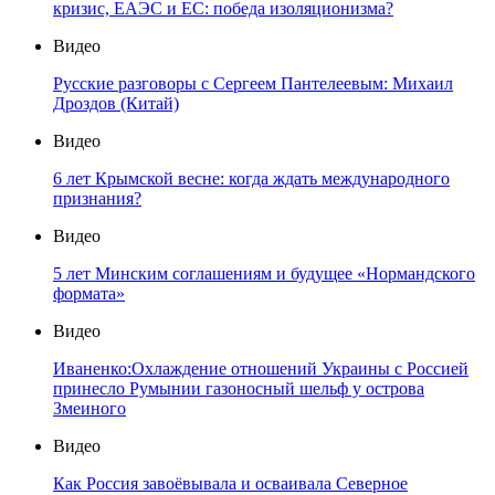
кризис, ЕАЭС и ЕС: победа изоляционизма?
Видео
Русские разговоры с Сергеем Пантелеевым: Михаил
Дроздов (Китай)
Видео
6 лет Крымской весне: когда ждать международного
признания?
Видео
5 лет Минским соглашениям и будущее «Нормандского
формата»
Видео
Иваненко:Охлаждение отношений Украины с Россией
принесло Румынии газоносный шельф у острова
Змеиного
Видео
Как Россия завоёвывала и осваивала Северное