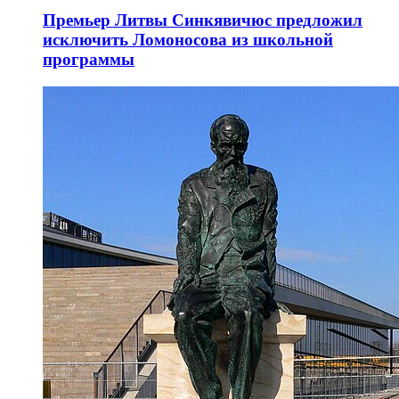
Премьер Литвы Синкявичюс предложил
исключить Ломоносова из школьной
программы