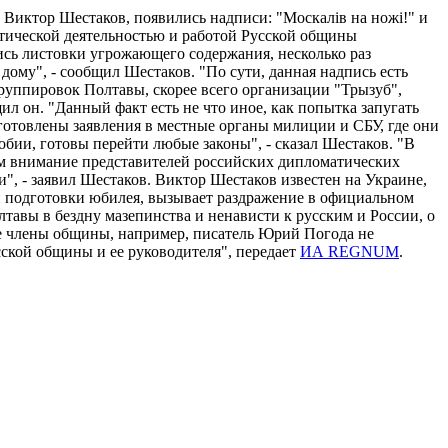
 Виктор Шестаков, появились надписи: "Москалів на ножі!" и
итической деятельностью и работой Русской общины
ись листовки угрожающего содержания, несколько раз
дому", - сообщил Шестаков. "По сути, данная надпись есть
руппировок Полтавы, скорее всего организации "Трызуб",
ил он. "Данный факт есть не что иное, как попытка запугать
дготовлены заявления в местные органы милиции и СБУ, где они
бии, готовы перейти любые законы", - сказал Шестаков. "В
ем внимание представителей российских дипломатических
", - заявил Шестаков. Виктор Шестаков известен на Украине,
ии подготовки юбилея, вызывает раздражение в официальном
тавы в бездну мазепинства и ненависти к русским и России, о
е члены общины, например, писатель Юрий Погода не
ской общины и ее руководителя", передает
ИА REGNUM
.