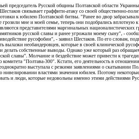
семьей председатель Русской общины Полтавской области Украины
 Шестаков связывает граффити-атаку со своей общественно-пол
готовки к юбилею Полтавской битвы. "Ранее во двор забрасывал
 грозили мне и моей семье, теперь они подобрались вплотную к 
ы являются представителями маргинальных националистических г
амятников русской славы и ранее угрожали моему сыну", - сообщ
тиводействие русофобии", - заявил Шестаков. По его словам, по
ь вылазки необандеровцев, которые в своей клинической русофо
 и делать собственные выводы. Однако уже который раз обраща
ской славы". Молчание и бездействие может привести к трагедии
о комитета "Полтава-300". Кстати, его деятельность в отношен
еоднократно выступала с резкими заявлениями о скатывании Пол
 о нивелировании властями значения юбилея. Поэтому некоторы
овать и люди, которые недовольны именно этими действиями Рус