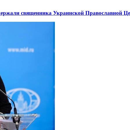
держали священника Украинской Православной Ц