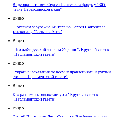
Видеоприветствие Сергея Пантелеева форуму "365-
летие Переяславской рады"
Видео
О русском зарубежье. Интервью Сергея Пантелеева
телеканалу "Большая Азия"
Видео
"Что ждёт русский язык на Украине". Круглый стол в
"Парламентской газете"
Видео
"Украина: эскалация по всем направлениям". Круглый
стол в "Парламентской газете"
Видео
Кто развяжет молдавский узел? Круглый стол в
"Парламентской газете"
Видео
Сергей Пантелеев: День Супрун и Варфоломеевская