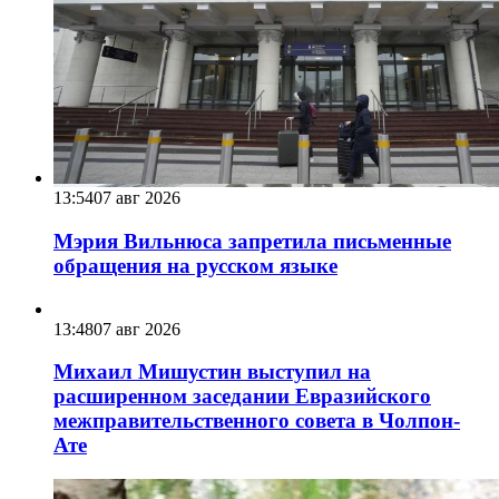
13:54
07 авг 2026
Мэрия Вильнюса запретила письменные
обращения на русском языке
13:48
07 авг 2026
Михаил Мишустин выступил на
расширенном заседании Евразийского
межправительственного совета в Чолпон-
Ате