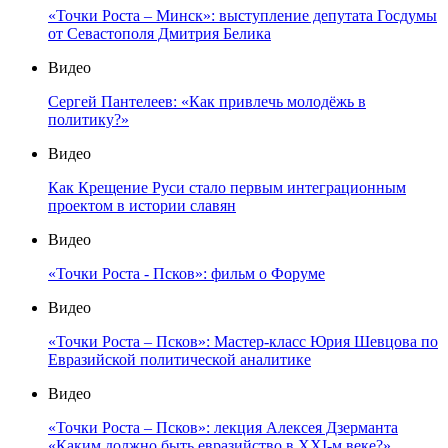
«Точки Роста – Минск»: выступление депутата Госдумы
от Севастополя Дмитрия Белика
Видео
Сергей Пантелеев: «Как привлечь молодёжь в
политику?»
Видео
Как Крещение Руси стало первым интеграционным
проектом в истории славян
Видео
«Точки Роста - Псков»: фильм о Форуме
Видео
«Точки Роста – Псков»: Мастер-класс Юрия Шевцова по
Евразийской политической аналитике
Видео
«Точки Роста – Псков»: лекция Алексея Дзерманта
«Каким должно быть евразийство в XXI-м веке?»