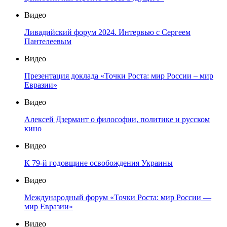
Видео
Ливадийский форум 2024. Интервью с Сергеем
Пантелеевым
Видео
Презентация доклада «Точки Роста: мир России – мир
Евразии»
Видео
Алексей Дзермант о философии, политике и русском
кино
Видео
К 79-й годовщине освобождения Украины
Видео
Международный форум «Точки Роста: мир России —
мир Евразии»
Видео