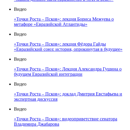
Видео
«Точки Роста – Псков»: лекция Бориса Межуева о
метафоре «Евразийской Атлантиды»
Видео
«Точки Роста – Псков»: лекция Фёдора Гайды
«Евразийский союз: история, опрокинутая в будущее»
Видео
«Точки Роста – Псков»: Лекция Александра Гущина о
будущем Евразийской интеграции
Видео
«Точки Роста – Псков»: доклад Дмитрия Евстафьева и
экспертная дискуссия
Видео
«Точки Роста – Псков»: видеоприветствие сенатора
Владимира Джабарова