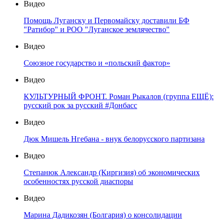
Видео
Помощь Луганску и Первомайску доставили БФ
"Ратибор" и РОО "Луганское землячество"
Видео
Союзное государство и «польский фактор»
Видео
КУЛЬТУРНЫЙ ФРОНТ. Роман Рыкалов (группа ЕЩЁ):
русский рок за русский #Донбасс
Видео
Дюк Мишель Нгебана - внук белорусского партизана
Видео
Степанюк Александр (Киргизия) об экономических
особенностях русской диаспоры
Видео
Марина Дадикозян (Болгария) о консолидации