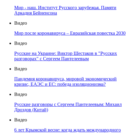
Мир - наш. Институт Русского зарубежья. Памяти
Аркадия Бейненсона
Видео
Мир после коронавируса – Евразийская повестка 2030
Видео
Русские на Украине: Виктор Шестаков в "Русских
разговорах" с Сергеем Пантелеевым
Видео
Пандемия коронавируса, мировой экономический
кризис, ЕАЭС и ЕС: победа изоляционизма?
Видео
Русские разговоры с Сергеем Пантелеевым: Михаил
Дроздов (Китай)
Видео
6 лет Крымской весне: когда ждать международного