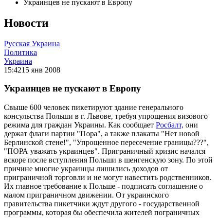
Украинцев не пускают в Европу
Новости
Русская Украина
Политика
Украина
15:42
15 янв 2008
Украинцев не пускают в Европу
Свыше 600 человек пикетируют здание генерального
консульства Польши в г. Львове, требуя упрощения визового
режима для граждан Украины. Как сообщает
Росбалт,
они
держат флаги партии "Пора", а также плакаты "Нет новой
Берлинской стене!", "Упрощенное пересечение границы???",
"ПОРА уважать украинцев". Приграничный кризис начался
вскоре после вступления Польши в шенгенскую зону. По этой
причине многие украинцы лишились доходов от
приграничной торговли и не могут навестить родственников.
Их главное требование к Польше - подписать соглашение о
малом приграничном движении. От украинского
правительства пикетчики ждут другого - государственной
программы, которая бы обеспечила жителей пограничных