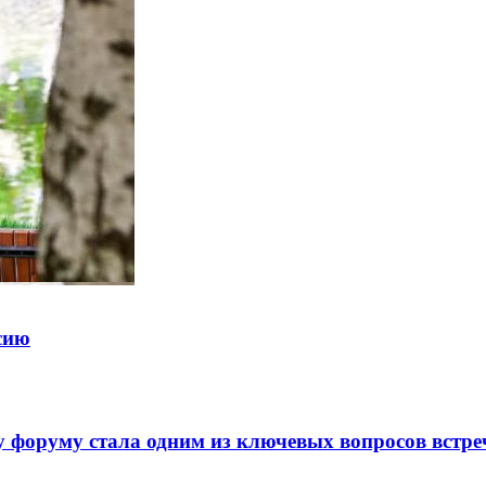
ссию
 форуму стала одним из ключевых вопросов встре