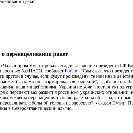
ацеливании ракет
о перенацеливании ракет
др Чалый прокомментировал сегодня заявление президента РФ В
ем военных баз НАТО, сообщает
ForUm.
“Сам факт, что президен
ги другой в случае, если будут произведены те или иные дейст
ак может быть. Но он сформировал свое мнение”, - добавил он. Ч
никакими нашими действиями Украина не хочет поставить под угр
я о перспективах развития российско-украинских отношений, н
м вынуждены перенацеливать наши ракеты на объекты, которые 
е переваливать с больной головы на здоровую”, - сказал Путин. 
раны в Североатлантический альянс.