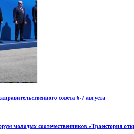
правительственного совета 6-7 августа
рум молодых соотечественников «Траектория отк