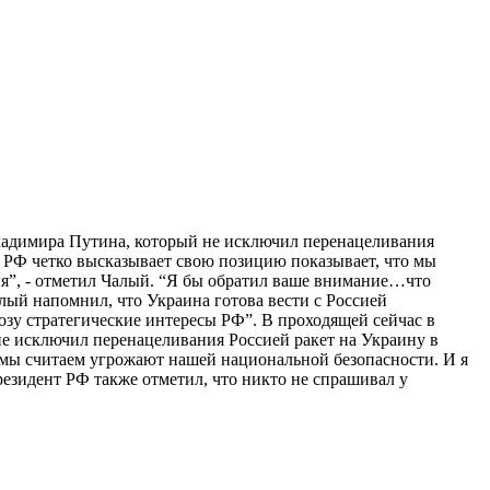
ладимира Путина, который не исключил перенацеливания
т РФ четко высказывает свою позицию показывает, что мы
вия”, - отметил Чалый. “Я бы обратил ваше внимание…что
алый напомнил, что Украина готова вести с Россией
озу стратегические интересы РФ”. В проходящей сейчас в
е исключил перенацеливания Россией ракет на Украину в
мы считаем угрожают нашей национальной безопасности. И я
Президент РФ также отметил, что никто не спрашивал у