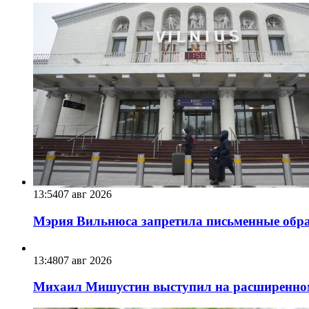
13:54
07 авг 2026
Мэрия Вильнюса запретила письменные обра
13:48
07 авг 2026
Михаил Мишустин выступил на расширенном 