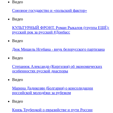
Видео
Союзное государство и «польский фактор»
Видео
КУЛЬТУРНЫЙ ФРОНТ. Роман Рыкалов (группа ЕЩЁ):
русский рок за русский #Донбасс
Видео
Дюк Мишель Нгебана - внук белорусского партизана
Видео
Степанюк Александр (Киргизия) об экономических
особенностях русской диаспоры
Видео
Марина Дадикозян (Болгария) о консолидации
российской молодёжи за рубежом
Видео
Князь Трубецкой о евразийстве и пути России