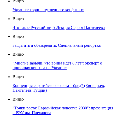
Видео
Украина: корни внутреннего конфликта
Видео
Что такое Русский мир? Лекция Сергея Пантелеева
Видео
Защитить и обезвредить. Специальный репортаж
Видео
"Многие забыли, что война идет 8 лет": эксперт о
причинах кризиса на Украине
Видео
Концепция евразийского союза – бред? (Евстафьев,
Пантелеев, Гущин)
Видео
"Точки роста: Евразийская повестка 2030": презентация
в РЭУ им. Плеханова