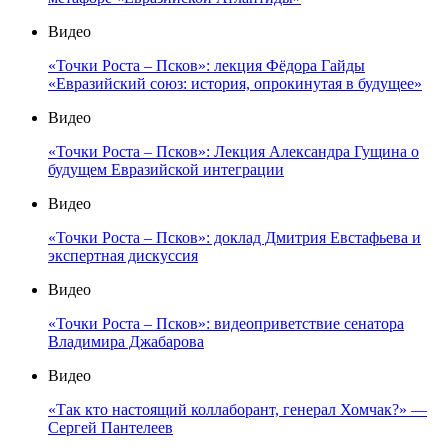
Видео
«Точки Роста – Псков»: лекция Фёдора Гайды
«Евразийский союз: история, опрокинутая в будущее»
Видео
«Точки Роста – Псков»: Лекция Александра Гущина о
будущем Евразийской интеграции
Видео
«Точки Роста – Псков»: доклад Дмитрия Евстафьева и
экспертная дискуссия
Видео
«Точки Роста – Псков»: видеоприветствие сенатора
Владимира Джабарова
Видео
«Так кто настоящий коллаборант, генерал Хомчак?» —
Сергей Пантелеев