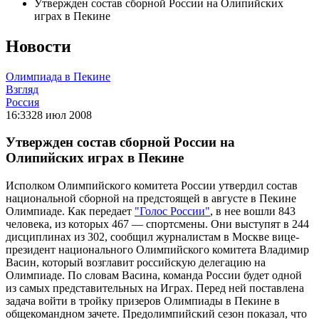
Утвержден состав сборной России на Олипийских
играх в Пекине
Новости
Олимпиада в Пекине
Взгляд
Россия
16:33
28 июл 2008
Утвержден состав сборной России на
Олипийских играх в Пекине
Исполком Олимпийского комитета России утвердил состав
национальной сборной на предстоящей в августе в Пекине
Олимпиаде. Как передает
"Голос России"
, в нее вошли 843
человека, из которых 467 — спортсмены. Они выступят в 244
дисциплинах из 302, сообщил журналистам в Москве вице-
президент национального Олимпийского комитета Владимир
Васин, который возглавит российскую делегацию на
Олимпиаде. По словам Васина, команда России будет одной
из самых представительных на Играх. Перед ней поставлена
задача войти в тройку призеров Олимпиады в Пекине в
общекомандном зачете. Предолимпийский сезон показал, что