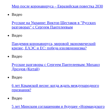
Мир после коронавируса – Евразийская повестка 2030
Видео
Русские на Украине: Виктор Шестаков в "Русских
разговорах" с Сергеем Пантелеевым
Видео
Пандемия коронавируса, мировой экономический
кризис, ЕАЭС и ЕС: победа изоляционизма?
Видео
Русские разговоры с Сергеем Пантелеевым: Михаил
Дроздов (Китай)
Видео
6 лет Крымской весне: когда ждать международного
признания?
Видео
5 лет Минским соглашениям и будущее «Нормандского