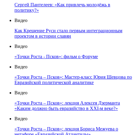
Сергей Пантелеев: «Как привлечь молодёжь в
политику?»
Видео
Как Крещение Руси стало первым интеграционным
проектом в истории славян
Видео
«Точки Роста - Псков»: фильм о Форуме
Видео
«Точки Роста – Псков»: Мастер-класс Юрия Шевцова по
Евразийской политической аналитике
Видео
«Точки Роста – Псков»: лекция Алексея Дзерманта
«Каким должно быть евразийство в XXI-м веке?»
Видео
«Точки Роста – Псков»: лекция Бориса Межуева о
метафоре «Евразийской Атлантиды»