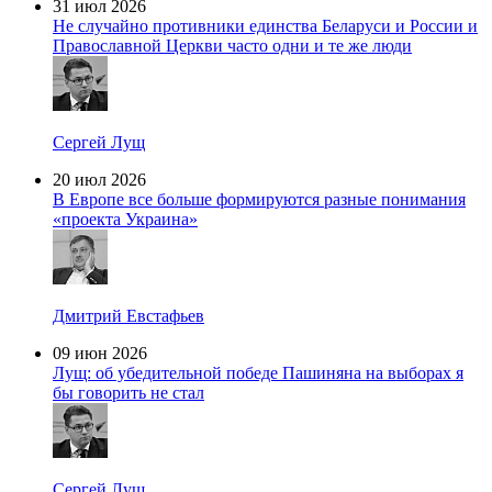
31 июл 2026
Не случайно противники единства Беларуси и России и
Православной Церкви часто одни и те же люди
Сергей Лущ
20 июл 2026
В Европе все больше формируются разные понимания
«проекта Украина»
Дмитрий Евстафьев
09 июн 2026
Лущ: об убедительной победе Пашиняна на выборах я
бы говорить не стал
Сергей Лущ