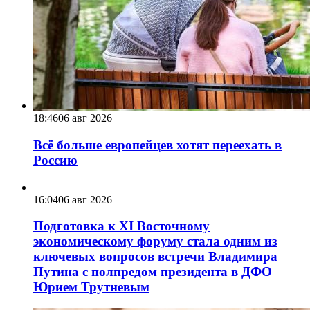
18:46
06 авг 2026
Всё больше европейцев хотят переехать в
Россию
16:04
06 авг 2026
Подготовка к XI Восточному
экономическому форуму стала одним из
ключевых вопросов встречи Владимира
Путина с полпредом президента в ДФО
Юрием Трутневым