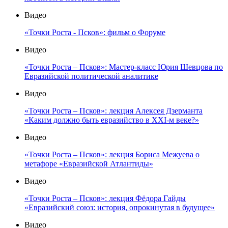
Видео
«Точки Роста - Псков»: фильм о Форуме
Видео
«Точки Роста – Псков»: Мастер-класс Юрия Шевцова по
Евразийской политической аналитике
Видео
«Точки Роста – Псков»: лекция Алексея Дзерманта
«Каким должно быть евразийство в XXI-м веке?»
Видео
«Точки Роста – Псков»: лекция Бориса Межуева о
метафоре «Евразийской Атлантиды»
Видео
«Точки Роста – Псков»: лекция Фёдора Гайды
«Евразийский союз: история, опрокинутая в будущее»
Видео