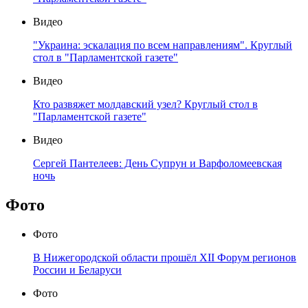
Видео
"Украина: эскалация по всем направлениям". Круглый
стол в "Парламентской газете"
Видео
Кто развяжет молдавский узел? Круглый стол в
"Парламентской газете"
Видео
Сергей Пантелеев: День Супрун и Варфоломеевская
ночь
Фото
Фото
В Нижегородской области прошёл XII Форум регионов
России и Беларуси
Фото