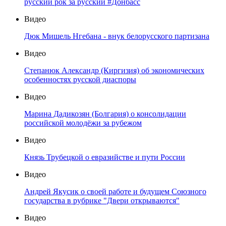
русский рок за русский #Донбасс
Видео
Дюк Мишель Нгебана - внук белорусского партизана
Видео
Степанюк Александр (Киргизия) об экономических
особенностях русской диаспоры
Видео
Марина Дадикозян (Болгария) о консолидации
российской молодёжи за рубежом
Видео
Князь Трубецкой о евразийстве и пути России
Видео
Андрей Якусик о своей работе и будущем Союзного
государства в рубрике "Двери открываются"
Видео