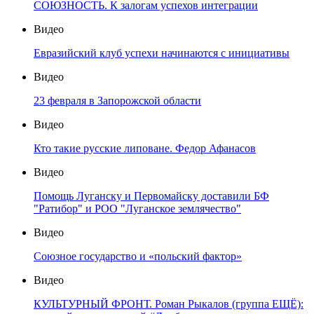
СОЮЗНОСТЬ. К залогам успехов интеграции
Видео
Евразийский клуб успехи начинаются с инициативы
Видео
23 февраля в Запорожской области
Видео
Кто такие русские липоване. Федор Афанасов
Видео
Помощь Луганску и Первомайску доставили БФ
"Ратибор" и РОО "Луганское землячество"
Видео
Союзное государство и «польский фактор»
Видео
КУЛЬТУРНЫЙ ФРОНТ. Роман Рыкалов (группа ЕЩЁ):