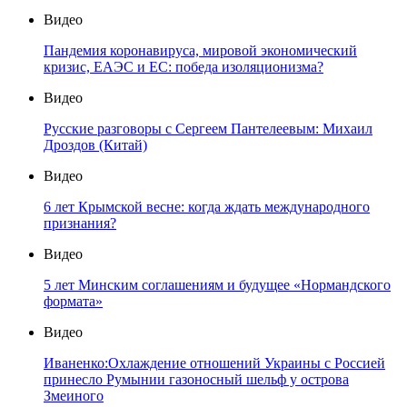
Видео
Пандемия коронавируса, мировой экономический
кризис, ЕАЭС и ЕС: победа изоляционизма?
Видео
Русские разговоры с Сергеем Пантелеевым: Михаил
Дроздов (Китай)
Видео
6 лет Крымской весне: когда ждать международного
признания?
Видео
5 лет Минским соглашениям и будущее «Нормандского
формата»
Видео
Иваненко:Охлаждение отношений Украины с Россией
принесло Румынии газоносный шельф у острова
Змеиного