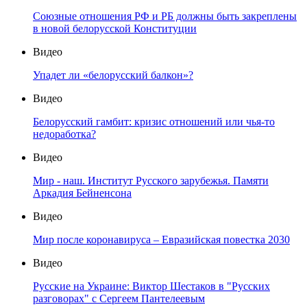
Союзные отношения РФ и РБ должны быть закреплены
в новой белорусской Конституции
Видео
Упадет ли «белорусский балкон»?
Видео
Белорусский гамбит: кризис отношений или чья-то
недоработка?
Видео
Мир - наш. Институт Русского зарубежья. Памяти
Аркадия Бейненсона
Видео
Мир после коронавируса – Евразийская повестка 2030
Видео
Русские на Украине: Виктор Шестаков в "Русских
разговорах" с Сергеем Пантелеевым