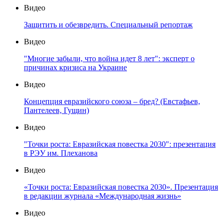
Видео
Защитить и обезвредить. Специальный репортаж
Видео
"Многие забыли, что война идет 8 лет": эксперт о
причинах кризиса на Украине
Видео
Концепция евразийского союза – бред? (Евстафьев,
Пантелеев, Гущин)
Видео
"Точки роста: Евразийская повестка 2030": презентация
в РЭУ им. Плеханова
Видео
«Точки роста: Евразийская повестка 2030». Презентация
в редакции журнала «Международная жизнь»
Видео