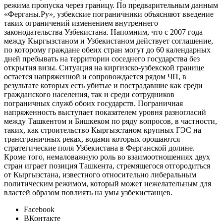
режима пропуска через границу. По предварительным данным
«Ферганы.Ру», узбекские пограничники объясняют введение
таких ограничений изменением внутреннего
законодательства Узбекистана. Напомним, что с 2007 года
между Кыргызстаном и Узбекистаном действует соглашение,
по которому граждане обеих стран могут до 60 календарных
дней пребывать на территории соседнего государства без
открытия визы. Ситуация на киргизско-узбекской границе
остается напряженной и сопровождается рядом ЧП, в
результате которых есть убитые и пострадавшие как среди
гражданского населения, так и среди сотрудников
пограничных служб обоих государств. Пограничная
напряженность выступает показателем уровня разногласий
между Ташкентом и Бишкеком по ряду вопросов, в частности,
таких, как строительство Кыргызстаном крупных ГЭС на
трансграничных реках, водами которых орошаются
стратегические поля Узбекистана в Ферганской долине.
Кроме того, немаловажную роль во взаимоотношениях двух
стран играет позиция Ташкента, стремящегося отгородиться
от Кыргызстана, известного относительно либеральным
политическим режимом, который может нежелательным для
властей образом повлиять на умы узбекистанцев.
Facebook
ВКонтакте