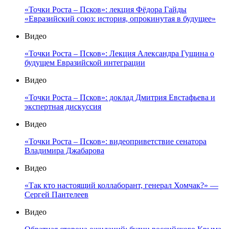
«Точки Роста – Псков»: лекция Фёдора Гайды
«Евразийский союз: история, опрокинутая в будущее»
Видео
«Точки Роста – Псков»: Лекция Александра Гущина о
будущем Евразийской интеграции
Видео
«Точки Роста – Псков»: доклад Дмитрия Евстафьева и
экспертная дискуссия
Видео
«Точки Роста – Псков»: видеоприветствие сенатора
Владимира Джабарова
Видео
«Так кто настоящий коллаборант, генерал Хомчак?» —
Сергей Пантелеев
Видео