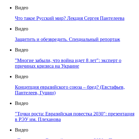
Видео
Что такое Русский мир? Лекция Сергея Пантелеева
Видео
Защитить и обезвредить. Специальный репортаж
Видео
"Многие забыли, что война идет 8 лет": эксперт о
причинах кризиса на Украине
Видео
Концепция евразийского союза – бред? (Евстафьев,
Пантелеев, Гущин)
Видео
"Точки роста: Евразийская повестка 2030": презентация
в РЭУ им. Плеханова
Видео