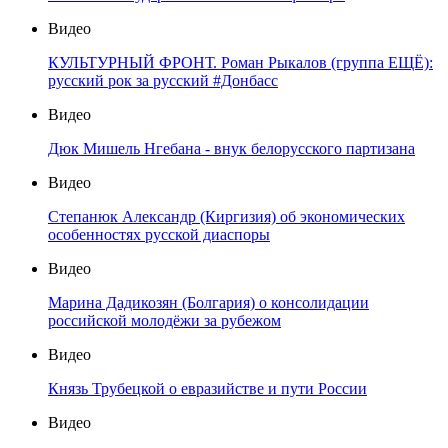
Видео
КУЛЬТУРНЫЙ ФРОНТ. Роман Рыкалов (группа ЕЩЁ):
русский рок за русский #Донбасс
Видео
Дюк Мишель Нгебана - внук белорусского партизана
Видео
Степанюк Александр (Киргизия) об экономических
особенностях русской диаспоры
Видео
Марина Дадикозян (Болгария) о консолидации
российской молодёжи за рубежом
Видео
Князь Трубецкой о евразийстве и пути России
Видео