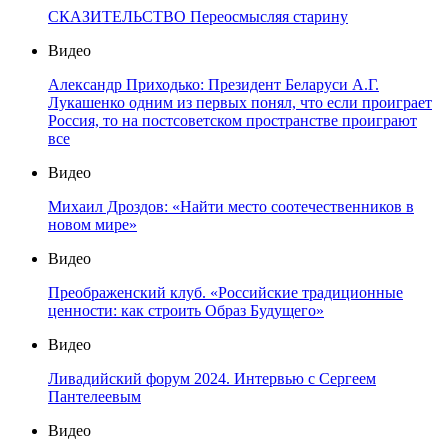
СКАЗИТЕЛЬСТВО Переосмысляя старину
Видео
Александр Приходько: Президент Беларуси А.Г.
Лукашенко одним из первых понял, что если проиграет
Россия, то на постсоветском пространстве проиграют
все
Видео
Михаил Дроздов: «Найти место соотечественников в
новом мире»
Видео
Преображенский клуб. «Российские традиционные
ценности: как строить Образ Будущего»
Видео
Ливадийский форум 2024. Интервью с Сергеем
Пантелеевым
Видео