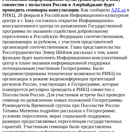
совместно с польством России в Азербайджане будет
проводить семинары-консультации.
Как сообщили
AZE.az
в
РИКЦ, 28 февраля в Российском Информационно-культурном
центре в г. Баку состоялось открытие Информационно-
консультативного центра по разъяснению Государственной
программы по оказанию содействия добровольному
переселению в Российскую Федерацию соотечественников,
проживающих за рубежом, с участием представителей
организаций соотечественников. Глава представительства
Россотрудничества Энвер Шейхов рассказал о том, какие
функции будет выполнять Информационно-консультативный
центр в плане оказания информационной поддержки
потенциальным участникам Госпрограммы. Были
продемонстрированы технические возможности РИКЦ по
организации в режиме видеоконференции презентаций
регионов России, участвующих в Госпрограмме, которые
планируется регулярно проводить в РИКЦ совместно с
Посольством России. Для участников встречи был проведен
семинар по разъяснению новых положений Госпрограммы.
Руководитель Временной группы при Посольстве России
Татьяна Матвеева подробно рассказала о Госпрограмме,
условиях переселения, мерах социальной поддержки,
размерах предоставляемых переселенцам государственных
гарантий. Участникам семинара были предоставлены
соответствующие информационные сборники, диски и