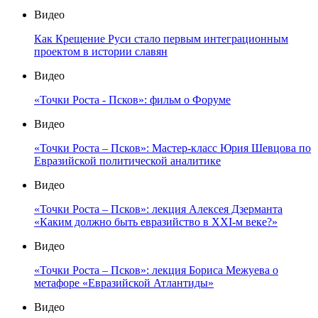
Видео
Как Крещение Руси стало первым интеграционным
проектом в истории славян
Видео
«Точки Роста - Псков»: фильм о Форуме
Видео
«Точки Роста – Псков»: Мастер-класс Юрия Шевцова по
Евразийской политической аналитике
Видео
«Точки Роста – Псков»: лекция Алексея Дзерманта
«Каким должно быть евразийство в XXI-м веке?»
Видео
«Точки Роста – Псков»: лекция Бориса Межуева о
метафоре «Евразийской Атлантиды»
Видео