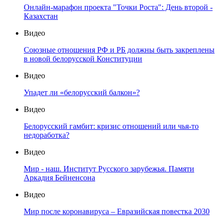
Онлайн-марафон проекта "Точки Роста": День второй -
Казахстан
Видео
Союзные отношения РФ и РБ должны быть закреплены
в новой белорусской Конституции
Видео
Упадет ли «белорусский балкон»?
Видео
Белорусский гамбит: кризис отношений или чья-то
недоработка?
Видео
Мир - наш. Институт Русского зарубежья. Памяти
Аркадия Бейненсона
Видео
Мир после коронавируса – Евразийская повестка 2030