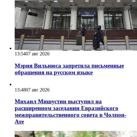
13:54
07 авг 2026
Мэрия Вильнюса запретила письменные
обращения на русском языке
13:48
07 авг 2026
Михаил Мишустин выступил на
расширенном заседании Евразийского
межправительственного совета в Чолпон-
Ате