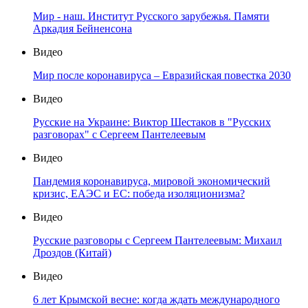
Мир - наш. Институт Русского зарубежья. Памяти
Аркадия Бейненсона
Видео
Мир после коронавируса – Евразийская повестка 2030
Видео
Русские на Украине: Виктор Шестаков в "Русских
разговорах" с Сергеем Пантелеевым
Видео
Пандемия коронавируса, мировой экономический
кризис, ЕАЭС и ЕС: победа изоляционизма?
Видео
Русские разговоры с Сергеем Пантелеевым: Михаил
Дроздов (Китай)
Видео
6 лет Крымской весне: когда ждать международного