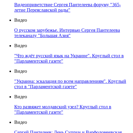
Видеоприветствие Сергея Пантелеева форуму "365-
летие Переяславской рады"
Видео
О русском зарубежье. Интервью Сергея Пантелеева
телеканалу "Большая Азия"
Видео
"Что ждёт русский язык на Украине". Круглый стол в
"Парламентской газете"
Видео
"Украина: эскалация по всем направлениям". Круглый
стол в "Парламентской газете"
Видео
Кто развяжет молдавский узел? Круглый стол в
"Парламентской газете"
Видео
Сергей Пантелеев: День Супрун и Варфоломеевская