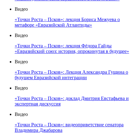
Видео
«Точки Роста – Псков»: лекция Бориса Межуева о
метафоре «Евразийской Атлантиды»
Видео
«Точки Роста – Псков»: лекция Фёдора Гайды
«Евразийский союз: история, опрокинутая в будущее»
Видео
«Точки Роста – Псков»: Лекция Александра Гущина о
будущем Евразийской интеграции
Видео
«Точки Роста – Псков»: доклад Дмитрия Евстафьева и
экспертная дискуссия
Видео
«Точки Роста – Псков»: видеоприветствие сенатора
Владимира Джабарова