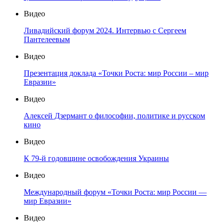
Видео
Ливадийский форум 2024. Интервью с Сергеем
Пантелеевым
Видео
Презентация доклада «Точки Роста: мир России – мир
Евразии»
Видео
Алексей Дзермант о философии, политике и русском
кино
Видео
К 79-й годовщине освобождения Украины
Видео
Международный форум «Точки Роста: мир России —
мир Евразии»
Видео