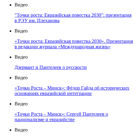
Видео
"Точки роста: Евразийская повестка 2030": презентация
в РЭУ им. Плеханова
Видео
«Точки роста: Евразийская повестка 2030». Презентация
в редакции журнала «Международная жизнь»
Видео
Дзермант и Пантелеев о русскости
Видео
«Точки Роста – Минск»: Фёдор Гайда об исторических
основаниях евразийской интеграции
Видео
«Точки Роста – Минск»: Сергей Пантелеев о
национализме и евразийстве
Видео