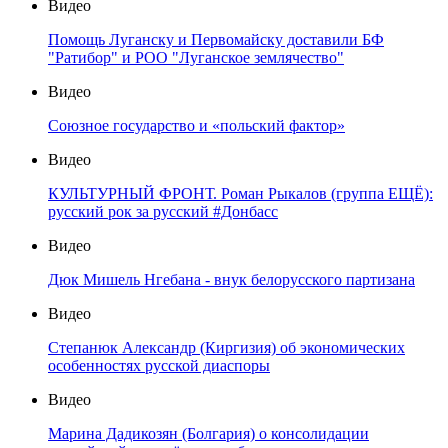
Видео
Помощь Луганску и Первомайску доставили БФ
"Ратибор" и РОО "Луганское землячество"
Видео
Союзное государство и «польский фактор»
Видео
КУЛЬТУРНЫЙ ФРОНТ. Роман Рыкалов (группа ЕЩЁ):
русский рок за русский #Донбасс
Видео
Дюк Мишель Нгебана - внук белорусского партизана
Видео
Степанюк Александр (Киргизия) об экономических
особенностях русской диаспоры
Видео
Марина Дадикозян (Болгария) о консолидации