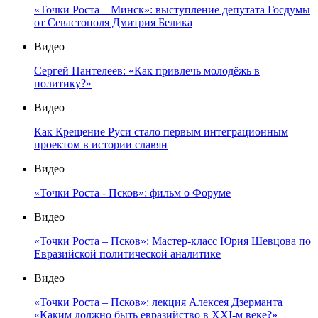
«Точки Роста – Минск»: выступление депутата Госдумы
от Севастополя Дмитрия Белика
Видео
Сергей Пантелеев: «Как привлечь молодёжь в
политику?»
Видео
Как Крещение Руси стало первым интеграционным
проектом в истории славян
Видео
«Точки Роста - Псков»: фильм о Форуме
Видео
«Точки Роста – Псков»: Мастер-класс Юрия Шевцова по
Евразийской политической аналитике
Видео
«Точки Роста – Псков»: лекция Алексея Дзерманта
«Каким должно быть евразийство в XXI-м веке?»