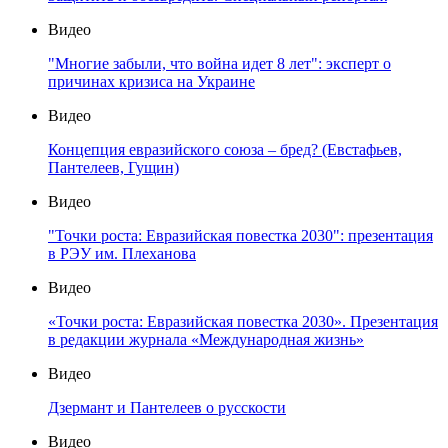
Видео
"Многие забыли, что война идет 8 лет": эксперт о
причинах кризиса на Украине
Видео
Концепция евразийского союза – бред? (Евстафьев,
Пантелеев, Гущин)
Видео
"Точки роста: Евразийская повестка 2030": презентация
в РЭУ им. Плеханова
Видео
«Точки роста: Евразийская повестка 2030». Презентация
в редакции журнала «Международная жизнь»
Видео
Дзермант и Пантелеев о русскости
Видео