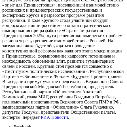
- опыт для Приднестровья», посвященный взаимодействию
российских и приднестровских государственных и
экспертных кругов в разработке программ развития
республики. В ходе круглого стола участники обсудят
вопросы адаптации российского опыта стратегического
планирования при разработке «Стратегии развития
Приднестровья 2025», пути решения экономических проблем
региона через укрепление взаимодействия с Россией. На
заседании также будет обсуждаться проведение
конституционной реформы как важного этапа модернизации
в Приднестровье, формирование кадрового потенциала и
необходимость обновления элит, развитие гуманитарных
связей с Россией. Круглый стол проводится совместно с
«Институтом политических исследований», Республиканской
Партией «Обновление» и Фондом «Будущее Приднестровья».
В заседании примут участие председатель Верховного Совета
Приднестровской Молдавской Республики, председатель
Республиканской партии «Обновление» Анатолий
Каминский, глава МИД республики Владимир Ястребчак,
полномочный представитель Верховного Совета ПМР в РФ,
зампредседателя партии «Обновление» Ольга Гукаленко,
депутаты Госдумы, представители Общественной палаты,
эксперты, передает
РИА Новости
.
Facebook